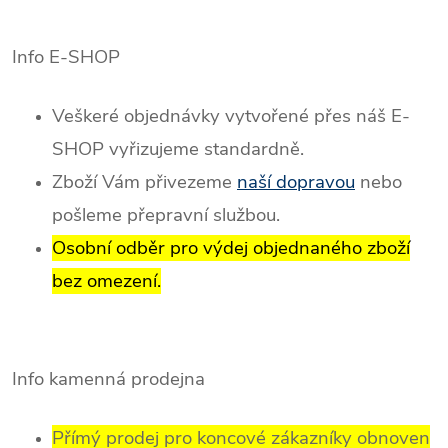
Info E-SHOP
Veškeré objednávky vytvořené přes náš E-
SHOP vyřizujeme standardně.
Zboží Vám přivezeme
naší dopravou
nebo
pošleme přepravní službou.
Osobní odběr pro výdej objednaného zboží
bez omezení.
Info kamenná prodejna
Přímý prodej pro koncové zákazníky obnoven