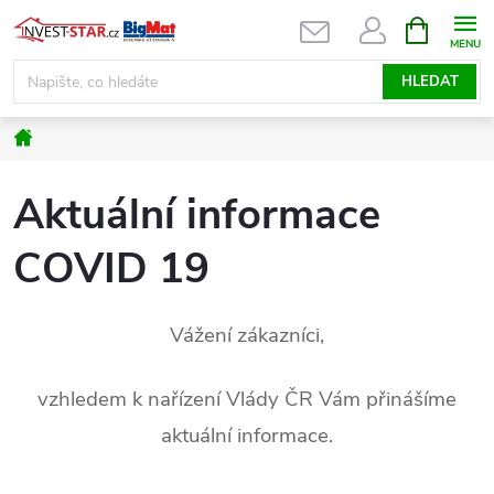
Přejít
NÁKUPNÍ
KOŠÍK
na
obsah
HLEDAT
Domů
Aktuální informace
COVID 19
Vážení zákazníci,
vzhledem k nařízení Vlády ČR Vám přinášíme
aktuální informace.