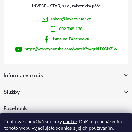
t
INVEST - STAR, s.r.o.
í
eshop
@
invest-star.cz
602 748 138
Jsme na Facebooku
https://www.youtube.com/watch?v=qzkHXGisZIw
Informace o nás
Služby
Facebook
Tento web používá soubory
cookie
. Dalším procházením
tohoto webu vyjadřujete souhlas s jejich používáním.