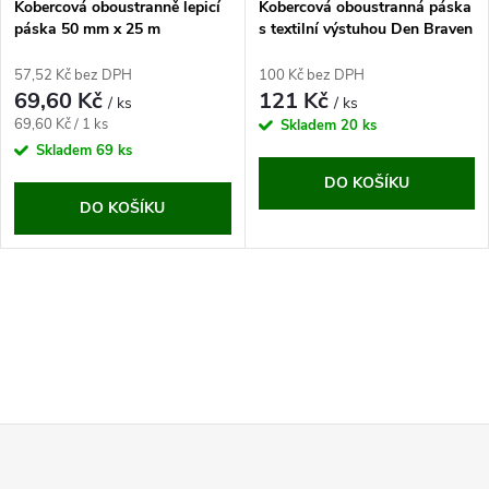
p
Kobercová oboustranně lepicí
Kobercová oboustranná páska
páska 50 mm x 25 m
s textilní výstuhou Den Braven
p
(50 mm/25 m)
r
57,52 Kč bez DPH
100 Kč bez DPH
r
69,60 Kč
121 Kč
/ ks
/ ks
o
Měrná
69,60 Kč / 1 ks
Skladem
20 ks
o
cena:
Skladem
69 ks
d
DO KOŠÍKU
d
DO KOŠÍKU
u
u
k
O
k
t
v
t
l
ů
ů
Z
á
d