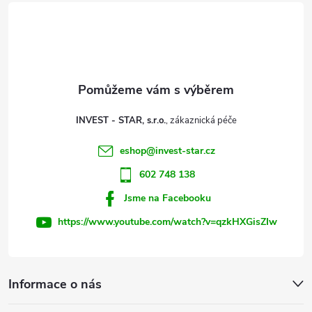
á
a
p
c
a
í
t
p
INVEST - STAR, s.r.o.
r
í
eshop
@
invest-star.cz
v
602 748 138
k
Jsme na Facebooku
y
https://www.youtube.com/watch?v=qzkHXGisZIw
v
ý
Informace o nás
p