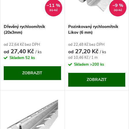
n
i
–11 %
–9 %
31 Kč
30 Kč
í
s
p
Dřevěný rychloomítník
Pozinkovaný rychloomítník
(20x3mm)
Likov (6 mm)
p
r
od 22,64 Kč bez DPH
od 22,48 Kč bez DPH
r
27,40 Kč
27,20 Kč
od
od
/ ks
/ ks
o
Měrná
od 10,46 Kč / 1 m
Skladem
52 ks
o
cena:
Skladem
>200 ks
d
ZOBRAZIT
d
ZOBRAZIT
u
u
k
k
t
t