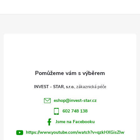
l
Z
á
d
á
a
p
c
a
í
t
p
INVEST - STAR, s.r.o.
r
í
eshop
@
invest-star.cz
v
602 748 138
k
Jsme na Facebooku
y
https://www.youtube.com/watch?v=qzkHXGisZIw