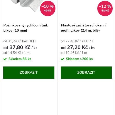
ů
ů
–10 %
–12 %
42 Kč
31 Kč
Pozinkovaný rychloomítník
Plastový začišťovací okenní
Likov (10 mm)
profil Likov (2,4 m, bílý)
od 31,24 Kč bez DPH
od 22,48 Kč bez DPH
37,80 Kč
27,20 Kč
od
od
/ ks
/ ks
Měrná
Měrná
od 14,54 Kč / 1 m
od 10,46 Kč / 1 m
cena:
cena:
Skladem
86 ks
Skladem
>200 ks
ZOBRAZIT
ZOBRAZIT