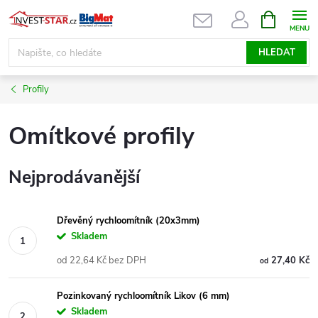
Přejít
NÁKUPNÍ
KOŠÍK
na
obsah
HLEDAT
Profily
Omítkové profily
Nejprodávanější
Dřevěný rychloomítník (20x3mm)
Skladem
od 22,64 Kč bez DPH
27,40 Kč
od
Pozinkovaný rychloomítník Likov (6 mm)
Skladem