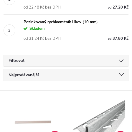
od 22,48 Kč bez DPH
27,20 Kč
od
Pozinkovaný rychloomítník Likov (10 mm)
Skladem
od 31,24 Kč bez DPH
37,80 Kč
od
Filtrovat
Ř
Nejprodávanější
a
Nejlevnější
V
Nejdražší
z
ý
Abecedně
e
p