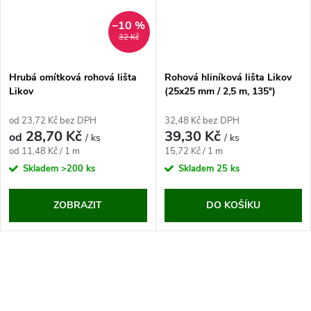
–10 %
32 Kč
Hrubá omítková rohová lišta
Rohová hliníková lišta Likov
Likov
(25x25 mm / 2,5 m, 135°)
od 23,72 Kč bez DPH
32,48 Kč bez DPH
28,70 Kč
39,30 Kč
od
/ ks
/ ks
Měrná
Měrná
od 11,48 Kč / 1 m
15,72 Kč / 1 m
cena:
cena:
Skladem
>200 ks
Skladem
25 ks
ZOBRAZIT
DO KOŠÍKU
O
v