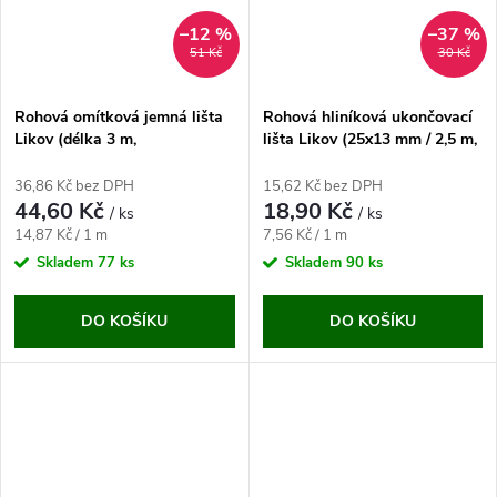
–12 %
–37 %
51 Kč
30 Kč
Rohová omítková jemná lišta
Rohová hliníková ukončovací
Likov (délka 3 m,
lišta Likov (25x13 mm / 2,5 m,
pozinkovaná, oblý roh)
90°)
36,86 Kč bez DPH
15,62 Kč bez DPH
44,60 Kč
18,90 Kč
/ ks
/ ks
Měrná
Měrná
14,87 Kč / 1 m
7,56 Kč / 1 m
cena:
cena:
Skladem
77 ks
Skladem
90 ks
DO KOŠÍKU
DO KOŠÍKU