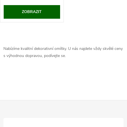
o
d
ZOBRAZIT
d
u
u
O
k
k
v
Nabízíme kvalitní dekorativní omítky. U nás najdete vždy skvělé ceny
t
s výhodnou dopravou, podívejte se.
t
l
ů
á
ů
d
a
Z
c
í
á