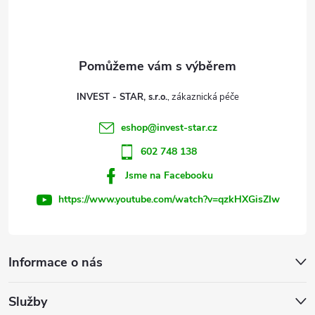
p
p
r
a
v
t
k
INVEST - STAR, s.r.o.
y
í
eshop
@
invest-star.cz
v
602 748 138
ý
Jsme na Facebooku
p
https://www.youtube.com/watch?v=qzkHXGisZIw
i
s
Informace o nás
u
Služby