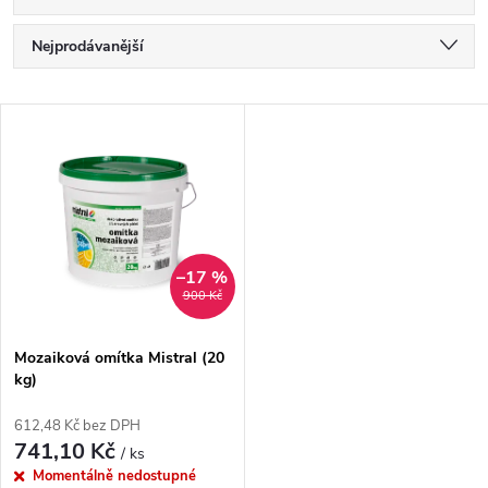
Ř
Nejprodávanější
a
Nejlevnější
V
Nejdražší
z
ý
Abecedně
e
p
n
i
–17 %
900 Kč
í
s
p
Mozaiková omítka Mistral (20
kg)
p
r
612,48 Kč bez DPH
r
741,10 Kč
/ ks
o
Momentálně nedostupné