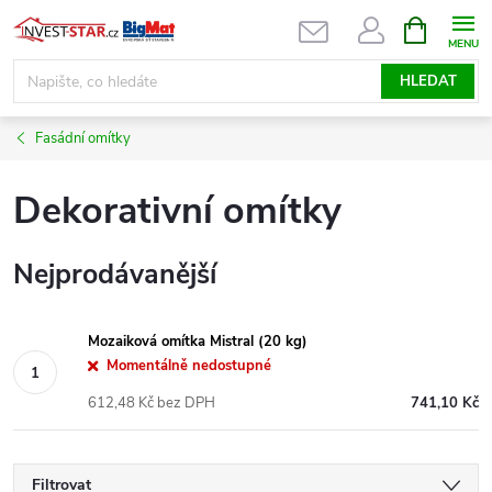
Přejít
NÁKUPNÍ
KOŠÍK
na
obsah
HLEDAT
Fasádní omítky
Dekorativní omítky
Nejprodávanější
Mozaiková omítka Mistral (20 kg)
Momentálně nedostupné
612,48 Kč bez DPH
741,10 Kč
Filtrovat