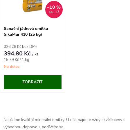
ů
ů
–10 %
441 Kč
Sanační jádrová omítka
SikaMur 410 (25 kg)
326,28 Kč bez DPH
394,80 Kč
/ ks
Měrná
15,79 Kč / 1 kg
cena:
Na dotaz
ZOBRAZIT
O
v
Nabízíme kvalitní minerální omítky. U nás najdete vždy skvělé ceny s
výhodnou dopravou, podívejte se.