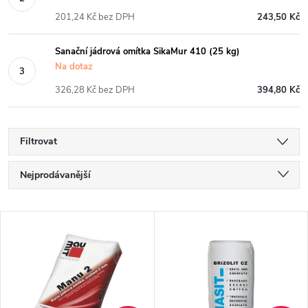
201,24 Kč bez DPH
243,50 Kč
Sanační jádrová omítka SikaMur 410 (25 kg)
Na dotaz
326,28 Kč bez DPH
394,80 Kč
Filtrovat
Ř
Nejprodávanější
a
Nejlevnější
V
Nejdražší
z
ý
Abecedně
e
p