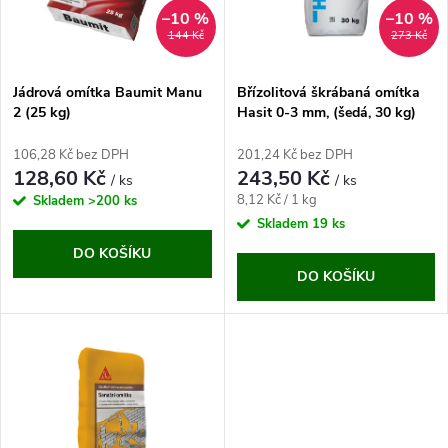
n
i
–10 %
–10 %
144 Kč
273 Kč
í
s
p
Jádrová omítka Baumit Manu
Břízolitová škrábaná omítka
2 (25 kg)
Hasit 0-3 mm, (šedá, 30 kg)
p
r
106,28 Kč bez DPH
201,24 Kč bez DPH
r
128,60 Kč
243,50 Kč
/ ks
/ ks
o
Měrná
8,12 Kč / 1 kg
Skladem
>200 ks
o
cena:
Skladem
19 ks
d
DO KOŠÍKU
d
DO KOŠÍKU
u
u
k
k
t
t