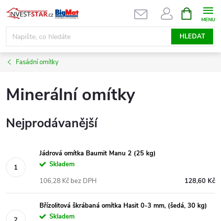
Přejít
NÁKUPNÍ
KOŠÍK
na
obsah
HLEDAT
Fasádní omítky
Minerální omítky
Nejprodávanější
Jádrová omítka Baumit Manu 2 (25 kg)
Skladem
106,28 Kč bez DPH
128,60 Kč
Břízolitová škrábaná omítka Hasit 0-3 mm, (šedá, 30 kg)
Skladem