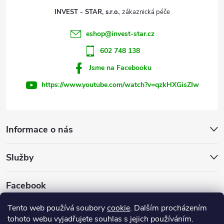
t
p
INVEST - STAR, s.r.o.
r
í
eshop
@
invest-star.cz
v
602 748 138
k
Jsme na Facebooku
y
https://www.youtube.com/watch?v=qzkHXGisZIw
v
ý
Informace o nás
p
Služby
i
s
Facebook
u
Tento web používá soubory
cookie
. Dalším procházením
tohoto webu vyjadřujete souhlas s jejich používáním.