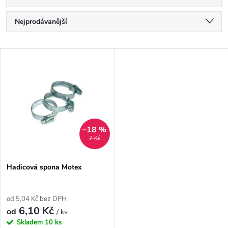
Ř
Nejprodávanější
a
Nejlevnější
V
Nejdražší
z
ý
Abecedně
e
p
n
i
–18 %
7 Kč
í
s
p
Hadicová spona Motex
p
r
od 5,04 Kč bez DPH
r
6,10 Kč
od
/ ks
o
Skladem
10 ks