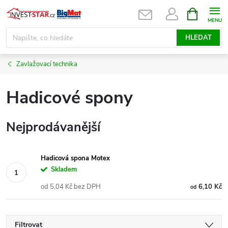
Přejít
NÁKUPNÍ
KOŠÍK
na
obsah
HLEDAT
Zavlažovací technika
Hadicové spony
Nejprodávanější
Hadicová spona Motex
Skladem
od 5,04 Kč bez DPH
6,10 Kč
od
Filtrovat