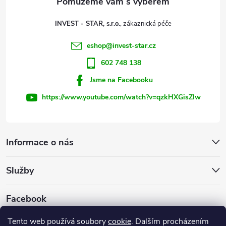
t
p
INVEST - STAR, s.r.o.
r
í
eshop
@
invest-star.cz
v
602 748 138
k
Jsme na Facebooku
y
https://www.youtube.com/watch?v=qzkHXGisZIw
v
ý
Informace o nás
p
Služby
i
s
Facebook
u
Tento web používá soubory
cookie
. Dalším procházením