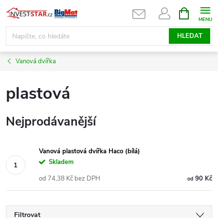
Přejít
NÁKUPNÍ
KOŠÍK
na
obsah
HLEDAT
Vanová dvířka
plastová
Nejprodávanější
Vanová plastová dvířka Haco (bílá)
Skladem
od 74,38 Kč bez DPH
90 Kč
od
Filtrovat