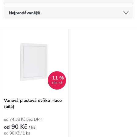
Ř
Nejprodávanější
a
Nejlevnější
V
Nejdražší
z
ý
Abecedně
e
p
n
i
–11 %
101 Kč
í
s
p
Vanová plastová dvířka Haco
(bílá)
p
r
od 74,38 Kč bez DPH
r
90 Kč
od
/ ks
o
Měrná
od 90 Kč / 1 ks