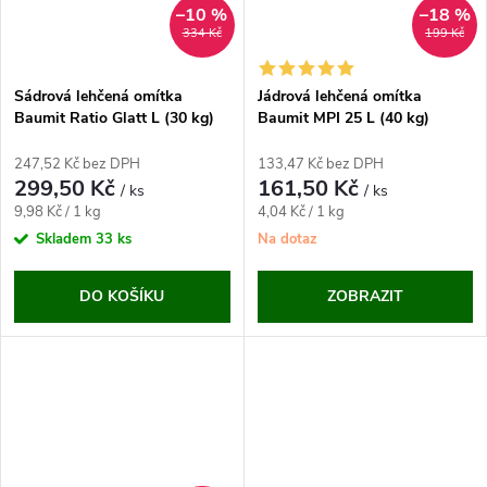
–10 %
–18 %
334 Kč
199 Kč
Sádrová lehčená omítka
Jádrová lehčená omítka
Baumit Ratio Glatt L (30 kg)
Baumit MPI 25 L (40 kg)
247,52 Kč bez DPH
133,47 Kč bez DPH
299,50 Kč
161,50 Kč
/ ks
/ ks
Měrná
Měrná
9,98 Kč / 1 kg
4,04 Kč / 1 kg
cena:
cena:
Skladem
33 ks
Na dotaz
DO KOŠÍKU
ZOBRAZIT