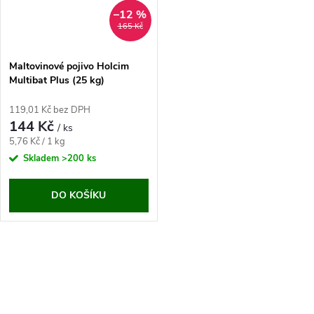
–12 %
165 Kč
Maltovinové pojivo Holcim
Multibat Plus (25 kg)
119,01 Kč bez DPH
144 Kč
/ ks
Měrná
5,76 Kč / 1 kg
cena:
Skladem
>200 ks
DO KOŠÍKU
O
v