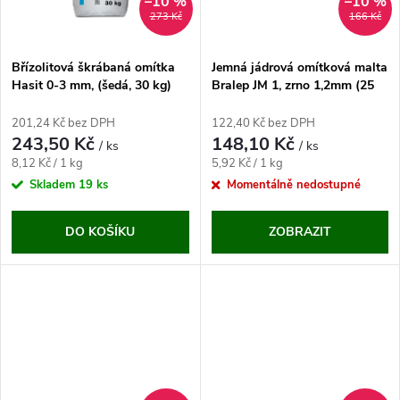
ů
–10 %
–10 %
ů
273 Kč
166 Kč
Břízolitová škrábaná omítka
Jemná jádrová omítková malta
Hasit 0-3 mm, (šedá, 30 kg)
Bralep JM 1, zrno 1,2mm (25
201,24 Kč bez DPH
122,40 Kč bez DPH
243,50 Kč
148,10 Kč
/ ks
/ ks
Měrná
Měrná
8,12 Kč / 1 kg
5,92 Kč / 1 kg
cena:
cena:
Skladem
19 ks
Momentálně nedostupné
DO KOŠÍKU
ZOBRAZIT