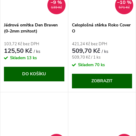
–9 %
–10 %
139 Kč
571 Kč
Jádrová omítka Den Braven
Celoplošná stěrka Roko Cover
(0-2mm zrnitost)
O
103,72 Kč bez DPH
421,24 Kč bez DPH
125,50 Kč
509,70 Kč
/ ks
/ ks
Měrná
509,70 Kč / 1 ks
Skladem
13 ks
cena:
Skladem
70 ks
DO KOŠÍKU
ZOBRAZIT