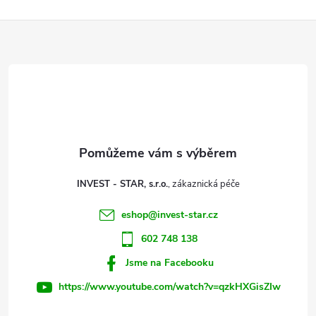
l
Z
á
d
á
a
p
c
a
í
t
p
INVEST - STAR, s.r.o.
r
í
eshop
@
invest-star.cz
v
602 748 138
k
Jsme na Facebooku
y
https://www.youtube.com/watch?v=qzkHXGisZIw
v