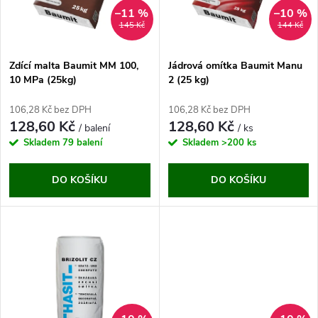
n
i
–11 %
–10 %
145 Kč
144 Kč
í
s
p
Zdící malta Baumit MM 100,
Jádrová omítka Baumit Manu
10 MPa (25kg)
2 (25 kg)
p
r
106,28 Kč bez DPH
106,28 Kč bez DPH
r
128,60 Kč
128,60 Kč
/ balení
/ ks
o
Skladem
79 balení
Skladem
>200 ks
o
d
DO KOŠÍKU
DO KOŠÍKU
d
u
u
k
k
t
t