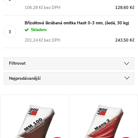
106,28 Kč bez DPH
128,60 Kč
Břízolitová škrábaná omítka Hasit 0-3 mm, (šedá, 30 kg)
Skladem
201,24 Kč bez DPH
243,50 Kč
Filtrovat
Ř
Nejprodávanější
a
Nejlevnější
V
Nejdražší
z
ý
Abecedně
e
p