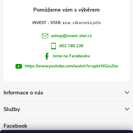
a
t
INVEST - STAR, s.r.o.
í
eshop
@
invest-star.cz
602 748 138
Jsme na Facebooku
https://www.youtube.com/watch?v=qzkHXGisZIw
Informace o nás
Služby
Facebook