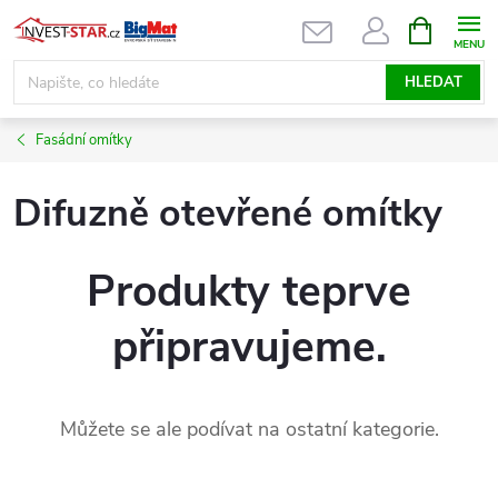
Přejít
NÁKUPNÍ
KOŠÍK
na
obsah
HLEDAT
Fasádní omítky
Difuzně otevřené omítky
Produkty teprve
připravujeme.
Můžete se ale podívat na ostatní kategorie.