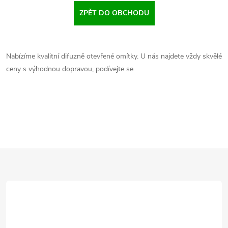
ZPĚT DO OBCHODU
Nabízíme kvalitní difuzně otevřené omítky. U nás najdete vždy skvělé
ceny s výhodnou dopravou, podívejte se.
Z
á
p