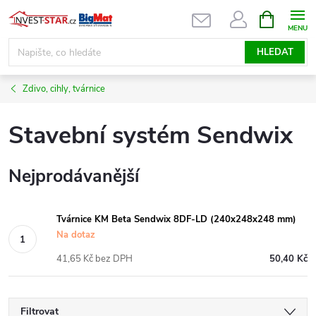
Přejít
NÁKUPNÍ
KOŠÍK
na
obsah
HLEDAT
Zdivo, cihly, tvárnice
Stavební systém Sendwix
Nejprodávanější
Tvárnice KM Beta Sendwix 8DF-LD (240x248x248 mm)
Na dotaz
41,65 Kč bez DPH
50,40 Kč
Filtrovat