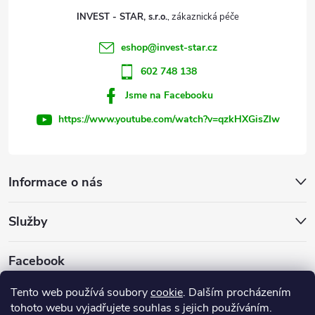
t
p
INVEST - STAR, s.r.o.
r
í
eshop
@
invest-star.cz
v
602 748 138
k
Jsme na Facebooku
y
https://www.youtube.com/watch?v=qzkHXGisZIw
v
ý
Informace o nás
p
Služby
i
s
Facebook
u
Tento web používá soubory
cookie
. Dalším procházením
tohoto webu vyjadřujete souhlas s jejich používáním.