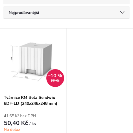
Ř
Nejprodávanější
a
Nejlevnější
V
Nejdražší
z
ý
Abecedně
e
p
n
i
–10 %
56 Kč
í
s
p
Tvárnice KM Beta Sendwix
8DF-LD (240x248x248 mm)
p
r
41,65 Kč bez DPH
r
50,40 Kč
/ ks
o
Na dotaz