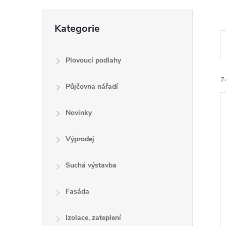
e
Přeskočit
Kategorie
l
kategorie
Plovoucí podlahy
7
Půjčovna nářadí
Novinky
Výprodej
í
Suchá výstavba
i
Fasáda
Izolace, zateplení