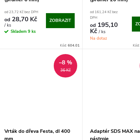
od 23,72 Kč bez DPH
od 161,24 Kč bez
28,70 Kč
DPH
od
ZOBRAZIT
195,10
Z
od
/ ks
Kč
Skladem
9 ks
/ ks
Na dotaz
Kód:
604.01
Kód
–8 %
36 Kč
Vrták do dřeva Festa, dl 400
Adaptér SDS MAX n
mm
nástroje