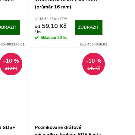
(průměr 16 mm)
od 48,84 Kč bez DPH
59,10 Kč
od
OBRAZIT
ZOBRAZIT
/ ks
Skladem
20 ks
0804003175.01
Kód:
4004346.01
–10 %
–10 %
219 Kč
140 Kč
ta SDS+
Pozinkované drátové
míchadlo s kruhem SDS Festa