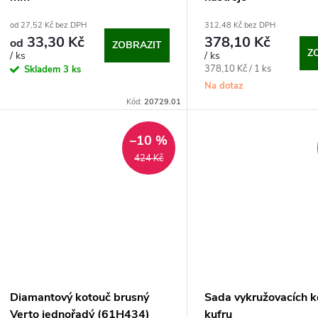
od 27,52 Kč bez DPH
312,48 Kč bez DPH
33,30 Kč
378,10 Kč
od
ZOBRAZIT
Z
/ ks
/ ks
Měrná
378,10 Kč / 1 ks
Skladem
3 ks
cena:
Na dotaz
Kód:
20729.01
–10 %
424 Kč
Diamantový kotouč brusný
Sada vykružovacích k
Verto jednořadý (61H434)
kufru