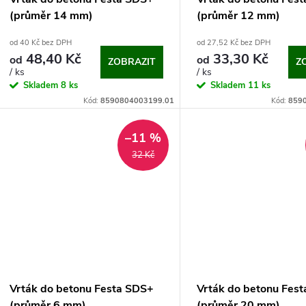
p
o
(průměr 14 mm)
(průměr 12 mm)
r
od 40 Kč bez DPH
od 27,52 Kč bez DPH
d
48,40 Kč
33,30 Kč
od
od
ZOBRAZIT
Z
o
/ ks
/ ks
u
Skladem
8 ks
Skladem
11 ks
d
Kód:
8590804003199.01
Kód:
859
k
u
–11 %
t
32 Kč
k
ů
t
ů
Vrták do betonu Festa SDS+
Vrták do betonu Fes
(průměr 6 mm)
(průměr 20 mm)