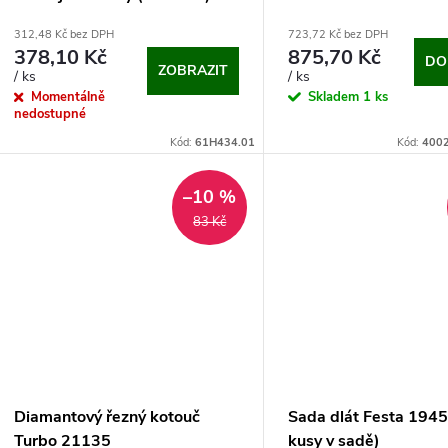
312,48 Kč bez DPH
723,72 Kč bez DPH
378,10 Kč
875,70 Kč
DO
ZOBRAZIT
/ ks
/ ks
Momentálně
Skladem
1 ks
nedostupné
Kód:
61H434.01
Kód:
400
–10 %
83 Kč
Diamantový řezný kotouč
Sada dlát Festa 1945
Turbo 21135
kusy v sadě)