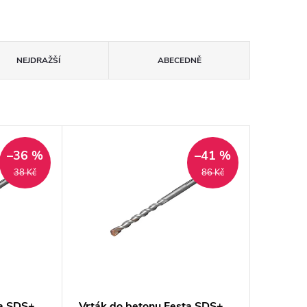
NEJDRAŽŠÍ
ABECEDNĚ
–36 %
–41 %
38 Kč
86 Kč
ta SDS+
Vrták do betonu Festa SDS+