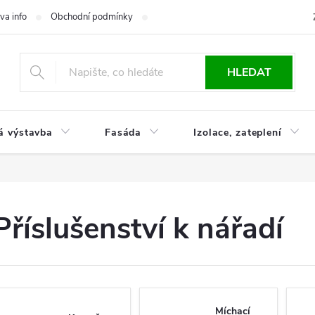
va info
Obchodní podmínky
Reklamace
Časté otázky
Ko
HLEDAT
á výstavba
Fasáda
Izolace, zateplení
Příslušenství k nářadí
Míchací