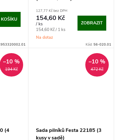
127,77 Kč bez DPH
154,60 Kč
 KOŠÍKU
ZOBRAZIT
/ ks
Měrná
154,60 Kč / 1 ks
cena:
Na dotaz
2953320002.01
Kód:
56-020.01
–10 %
–10 %
194 Kč
472 Kč
0 (4
Sada pilníků Festa 22185 (3
kusy v sadě)