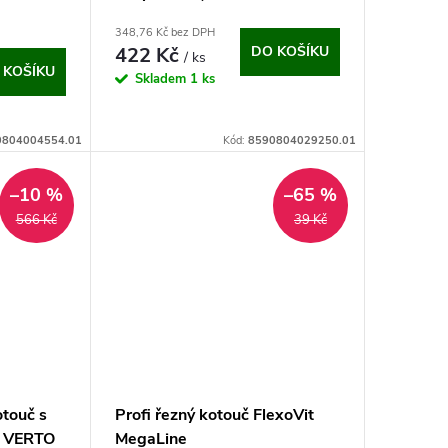
348,76 Kč bez DPH
422 Kč
DO KOŠÍKU
/ ks
 KOŠÍKU
Skladem
1 ks
0804004554.01
Kód:
8590804029250.01
–10 %
–65 %
566 Kč
39 Kč
touč s
Profi řezný kotouč FlexoVit
, VERTO
MegaLine