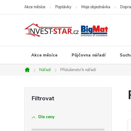
Přejít
Akce měsíce
Poptávky
Moje objednávka
Dopra
na
obsah
Akce měsíce
Půjčovna nářadí
Such
Nářadí
Příslušenství k nářadí
Domů
P
o
Dle ceny
s