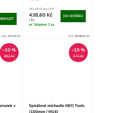
362,48 Kč bez DPH
438,60 Kč
DO KOŠÍKU
OBRAZIT
/ ks
Skladem
2 ks
Kód:
20744.01
Kód:
60H820.01
–10 %
–10 %
981 Kč
173 Kč
orunek v
Spirálové míchadlo NEO Tools
(100mm / M14)