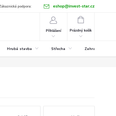
eshop@invest-star.cz
ntakt
Zákaznická podpora:
NÁKUPNÍ
KOŠÍK
Prázdný košík
Přihlášení
Hrubá stavba
Střecha
Zahrada