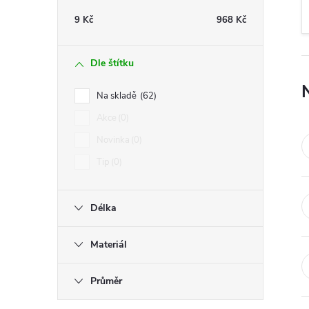
t
9
Kč
968
Kč
r
Dle štítku
a
Na skladě
62
n
Akce
0
Novinka
0
n
Tip
0
í
Délka
p
Materiál
a
n
Průměr