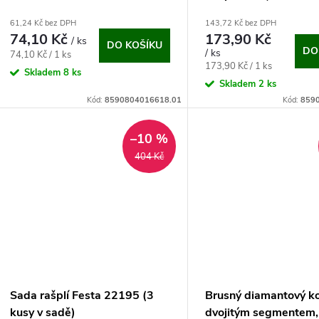
(115x1,8x22,2mm)
61,24 Kč bez DPH
143,72 Kč bez DPH
74,10 Kč
173,90 Kč
/ ks
DO KOŠÍKU
DO
/ ks
Měrná
74,10 Kč / 1 ks
Měrná
173,90 Kč / 1 ks
cena:
Skladem
8 ks
cena:
Skladem
2 ks
Kód:
8590804016618.01
Kód:
859
–10 %
404 Kč
Sada rašplí Festa 22195 (3
Brusný diamantový ko
kusy v sadě)
dvojitým segmentem