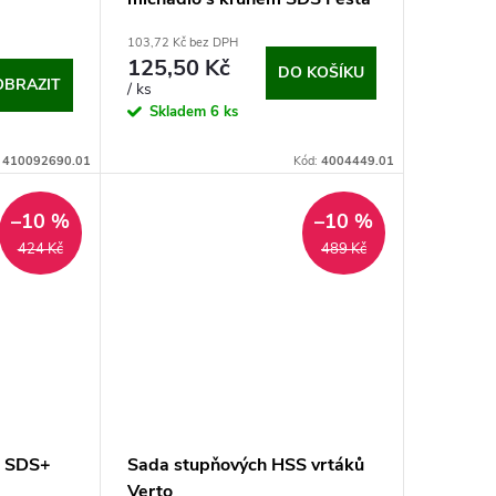
35095 (100x500 mm)
103,72 Kč bez DPH
125,50 Kč
DO KOŠÍKU
OBRAZIT
/ ks
Skladem
6 ks
:
410092690.01
Kód:
4004449.01
–10 %
–10 %
424 Kč
489 Kč
a SDS+
Sada stupňových HSS vrtáků
Verto