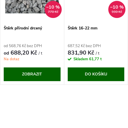
ů
ů
–10 %
–10 %
770 Kč
930 Kč
Štěrk přírodní drcený
Štěrk 16-22 mm
od 568,76 Kč bez DPH
687,52 Kč bez DPH
688,20 Kč
831,90 Kč
od
/ t
/ t
Na dotaz
Skladem
61,77 t
ZOBRAZIT
DO KOŠÍKU
O
v
l