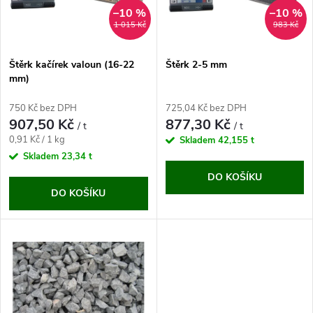
n
i
–10 %
–10 %
1 015 Kč
983 Kč
í
s
p
Štěrk kačírek valoun (16-22
Štěrk 2-5 mm
mm)
p
r
750 Kč bez DPH
725,04 Kč bez DPH
r
907,50 Kč
877,30 Kč
/ t
/ t
o
Měrná
0,91 Kč / 1 kg
Skladem
42,155 t
o
cena:
Skladem
23,34 t
d
DO KOŠÍKU
d
DO KOŠÍKU
u
u
k
k
t
t