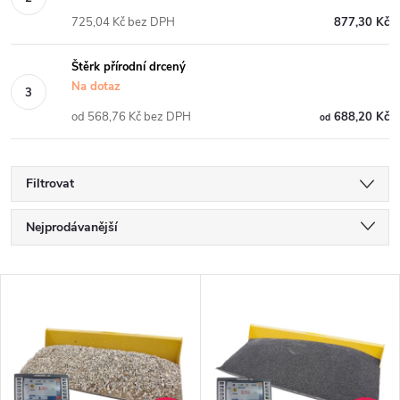
725,04 Kč bez DPH
877,30 Kč
Štěrk přírodní drcený
Na dotaz
od 568,76 Kč bez DPH
688,20 Kč
od
Filtrovat
Ř
Nejprodávanější
a
Nejlevnější
V
Nejdražší
z
ý
Abecedně
e
p