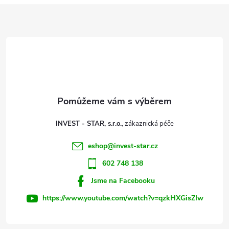
Z
á
d
á
a
p
c
a
í
t
p
INVEST - STAR, s.r.o.
r
í
eshop
@
invest-star.cz
v
602 748 138
k
Jsme na Facebooku
y
https://www.youtube.com/watch?v=qzkHXGisZIw
v