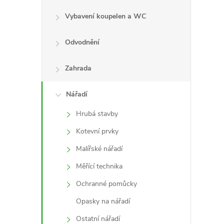
Vybavení koupelen a WC
Odvodnění
l
Zahrada
Nářadí
Hrubá stavby
Kotevní prvky
Malířské nářadí
í
Měřící technika
Ochranné pomůcky
r
Opasky na nářadí
Ostatní nářadí