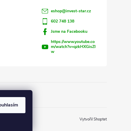
eshop
@
invest-star.cz
602 748 138
Jsme na Facebooku
https://www.youtube.co
m/watch?v=qzkHXGisZI
w
ouhlasím
Vytvořil Shoptet