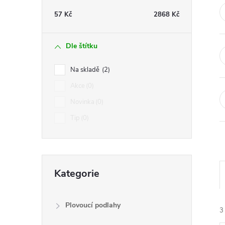
t
57
Kč
2868
Kč
r
Dle štítku
a
Na skladě
2
n
Akce
0
Novinka
0
n
Tip
0
í
p
Přeskočit
Kategorie
kategorie
a
n
Plovoucí podlahy
3