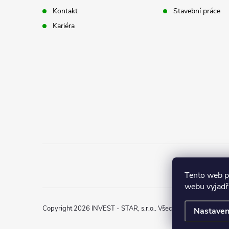
t
Kontakt
Stavební práce
í
Kariéra
Tento web 
webu vyjadřu
Copyright 2026
INVEST - STAR, s.r.o.
. Všechna práva vyhraze
Nastaven