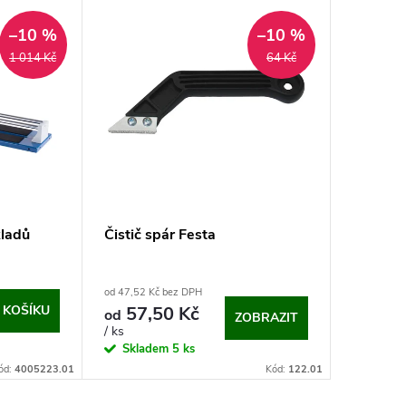
–10 %
–10 %
1 014 Kč
64 Kč
kladů
Čistič spár Festa
od 47,52 Kč bez DPH
 KOŠÍKU
57,50 Kč
od
ZOBRAZIT
/ ks
Skladem
5 ks
ód:
4005223.01
Kód:
122.01