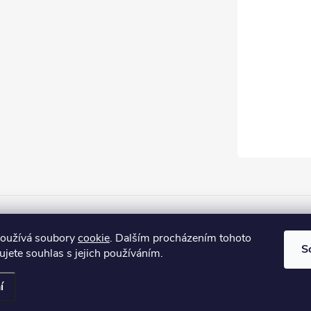
Firemní web
používá soubory
cookie
. Dalším procházením tohoto
S
jete souhlas s jejich používáním.
na.
í