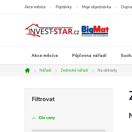
Přejít
Akce měsíce
Poptávky
Moje objednávka
Dopra
na
obsah
Akce měsíce
Půjčovna nářadí
Such
Nářadí
Zednické nářadí
Na obklady
Domů
P
o
Dle ceny
s