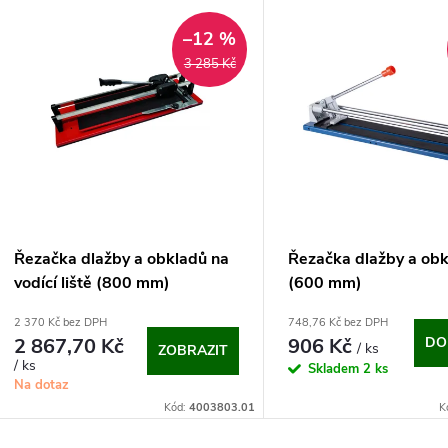
V
e
–12 %
ý
3 285 Kč
n
p
p
s
r
p
Řezačka dlažby a obkladů na
Řezačka dlažby a ob
o
vodící liště (800 mm)
(600 mm)
r
2 370 Kč bez DPH
748,76 Kč bez DPH
d
2 867,70 Kč
906 Kč
DO
/ ks
ZOBRAZIT
o
/ ks
Skladem
2 ks
u
Na dotaz
d
Kód:
4003803.01
K
k