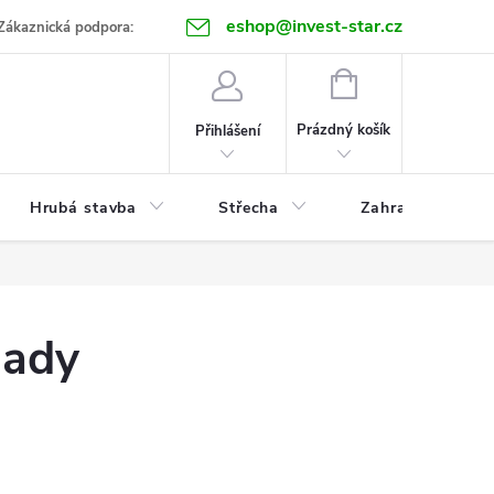
eshop@invest-star.cz
ntakt
Zákaznická podpora:
NÁKUPNÍ
KOŠÍK
Prázdný košík
Přihlášení
Hrubá stavba
Střecha
Zahrada
lady