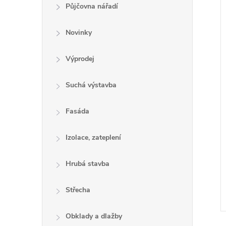
e
Půjčovna nářadí
l
Novinky
Výprodej
í
i
Suchá výstavba
Fasáda
Izolace, zateplení
Hrubá stavba
Střecha
Obklady a dlažby