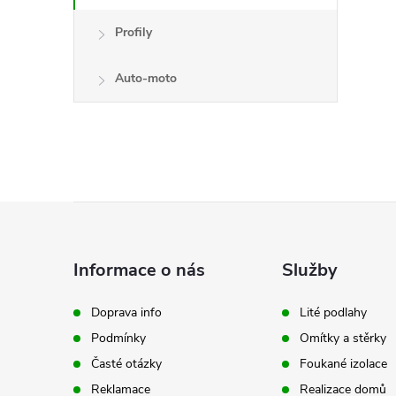
Profily
Auto-moto
Z
á
Informace o nás
Služby
p
Doprava info
Lité podlahy
Podmínky
Omítky a stěrky
a
Časté otázky
Foukané izolace
Reklamace
Realizace domů