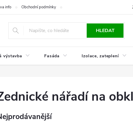
va info
Obchodní podmínky
Reklamace
Časté otázky
Ko
HLEDAT
á výstavba
Fasáda
Izolace, zateplení
Zednické nářadí na obk
Nejprodávanější