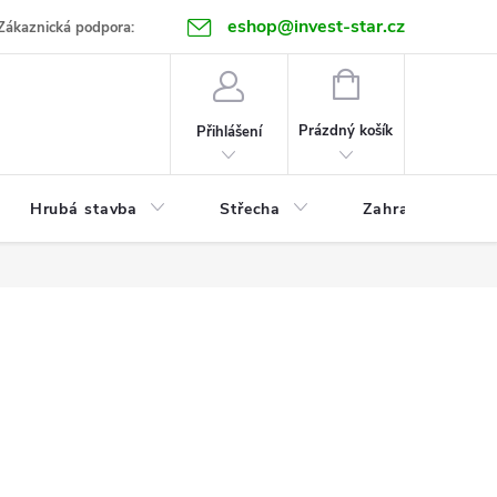
eshop@invest-star.cz
ntakt
Zákaznická podpora:
NÁKUPNÍ
KOŠÍK
Prázdný košík
Přihlášení
Hrubá stavba
Střecha
Zahrada