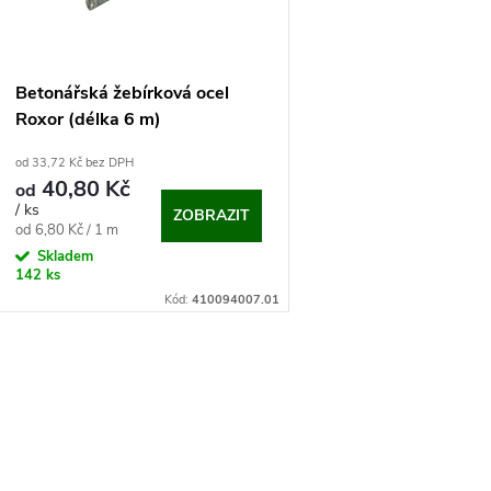
p
s
r
p
Betonářská žebírková ocel
o
Roxor (délka 6 m)
r
od 33,72 Kč bez DPH
d
40,80 Kč
od
o
/ ks
ZOBRAZIT
u
Měrná
od 6,80 Kč / 1 m
d
cena:
Skladem
142 ks
k
Kód:
410094007.01
u
t
k
O
ů
t
v
ů