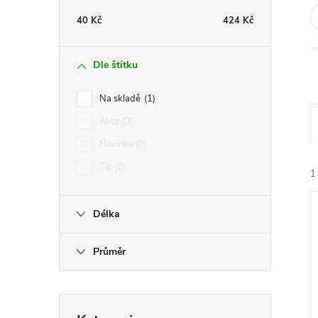
t
40
Kč
424
Kč
r
Dle štítku
a
Na skladě
1
n
Akce
0
Novinka
0
n
Tip
0
1
í
Délka
p
Průměr
a
í
n
i
Přeskočit