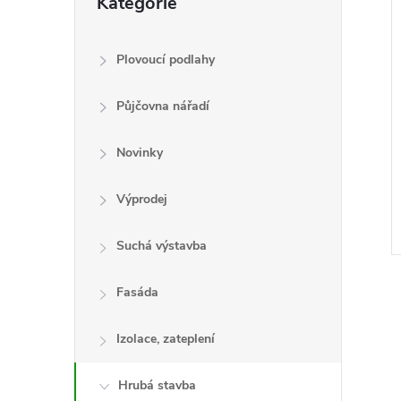
Kategorie
kategorie
e
l
Plovoucí podlahy
Půjčovna nářadí
Novinky
Výprodej
Suchá výstavba
Fasáda
Izolace, zateplení
l
Hrubá stavba