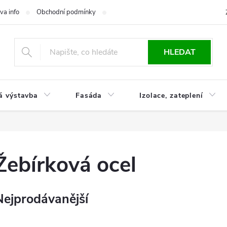
va info
Obchodní podmínky
Reklamace
Časté otázky
Ko
HLEDAT
á výstavba
Fasáda
Izolace, zateplení
Žebírková ocel
Nejprodávanější