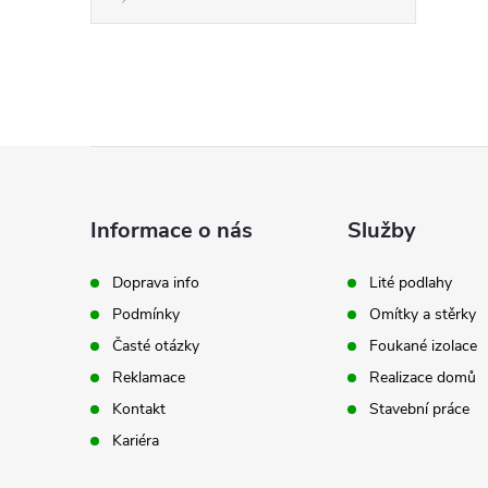
Z
á
Informace o nás
Služby
p
Doprava info
Lité podlahy
Podmínky
Omítky a stěrky
a
Časté otázky
Foukané izolace
t
Reklamace
Realizace domů
Kontakt
Stavební práce
í
Kariéra