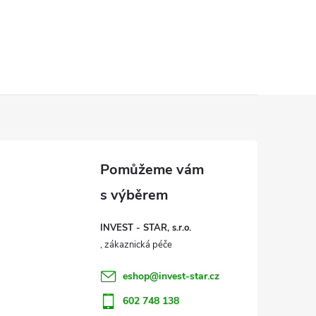
INVEST - STAR, s.r.o.
eshop
@
invest-star.cz
602 748 138