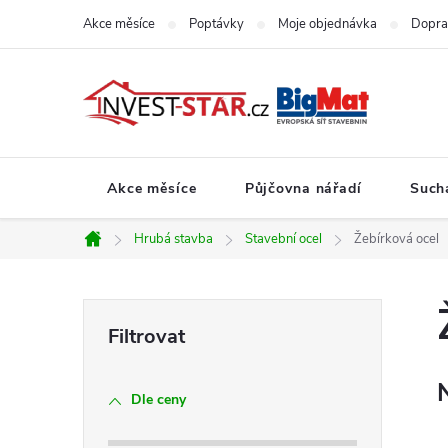
Přejít
Akce měsíce
Poptávky
Moje objednávka
Dopra
na
obsah
Akce měsíce
Půjčovna nářadí
Such
Hrubá stavba
Stavební ocel
Žebírková ocel
Domů
P
o
Dle ceny
s