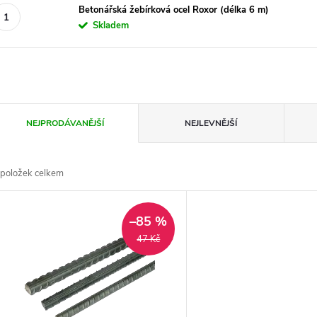
Betonářská žebírková ocel Roxor (délka 6 m)
Skladem
Ř
NEJPRODÁVANĚJŠÍ
NEJLEVNĚJŠÍ
a
položek celkem
z
V
e
–85 %
ý
47 Kč
n
p