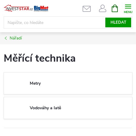
Přejít
NÁKUPNÍ
KOŠÍK
na
obsah
HLEDAT
Nářadí
Měřící technika
Metry
Vodováhy a latě