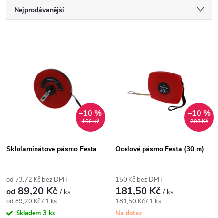
Ř
Nejprodávanější
a
Nejlevnější
V
Nejdražší
z
ý
Abecedně
e
p
n
i
–10 %
–10 %
100 Kč
203 Kč
í
s
p
Sklolaminátové pásmo Festa
Ocelové pásmo Festa (30 m)
p
r
od 73,72 Kč bez DPH
150 Kč bez DPH
r
89,20 Kč
181,50 Kč
od
/ ks
/ ks
o
Měrná
Měrná
od 89,20 Kč / 1 ks
181,50 Kč / 1 ks
o
cena:
cena:
Skladem
3 ks
Na dotaz