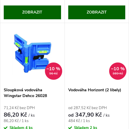
d
d
ZOBRAZIT
ZOBRAZIT
u
u
k
k
t
t
ů
ů
–10 %
–10 %
96 Kč
389 Kč
Sloupková vodováha
Vodováha Horizont (2 libely)
Wingstar Dehco 26028
71,24 Kč bez DPH
od 287,52 Kč bez DPH
86,20 Kč
347,90 Kč
od
/ ks
/ ks
Měrná
Měrná
86,20 Kč / 1 ks
484 Kč / 1 ks
cena:
cena:
Skladem
4 ks
Skladem
2 ks