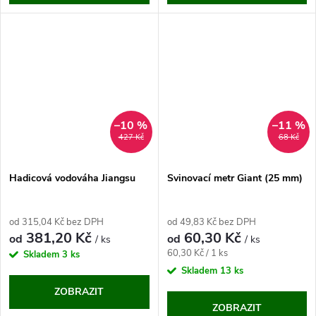
–10 %
–11 %
427 Kč
68 Kč
Hadicová vodováha Jiangsu
Svinovací metr Giant (25 mm)
od 315,04 Kč bez DPH
od 49,83 Kč bez DPH
381,20 Kč
60,30 Kč
od
od
/ ks
/ ks
Měrná
60,30 Kč / 1 ks
Skladem
3 ks
cena:
Skladem
13 ks
ZOBRAZIT
ZOBRAZIT