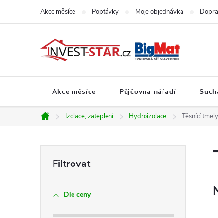
Přejít
Akce měsíce
Poptávky
Moje objednávka
Dopra
na
obsah
Akce měsíce
Půjčovna nářadí
Such
Izolace, zateplení
Hydroizolace
Těsnící tmely
Domů
P
o
Dle ceny
s