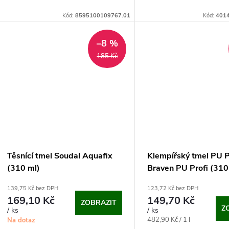
Kód:
8595100109767.01
Kód:
401
–8 %
185 Kč
Těsnící tmel Soudal Aquafix
Klempířský tmel PU P
(310 ml)
Braven PU Profi (310
šedý)
139,75 Kč bez DPH
123,72 Kč bez DPH
169,10 Kč
149,70 Kč
ZOBRAZIT
Z
/ ks
/ ks
Měrná
482,90 Kč / 1 l
Na dotaz