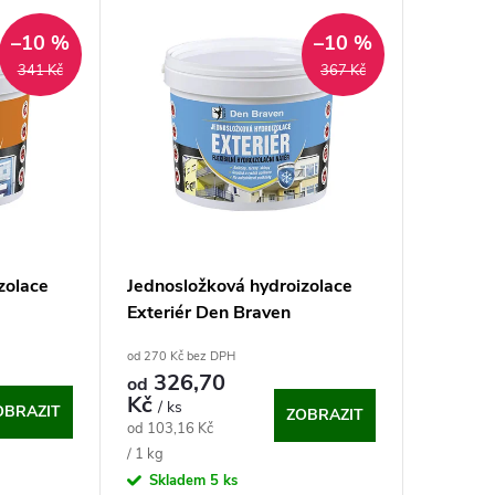
–10 %
–10 %
341 Kč
367 Kč
zolace
Jednosložková hydroizolace
Exteriér Den Braven
od 270 Kč bez DPH
326,70
od
Kč
/ ks
OBRAZIT
ZOBRAZIT
Měrná
od 103,16 Kč
cena:
/ 1 kg
Skladem
5 ks