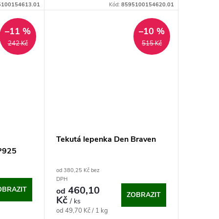
5100154613.01
Kód:
8595100154620.01
–11 %
–10 %
242 Kč
515 Kč
Tekutá lepenka Den Braven
SP925
od 380,25 Kč bez
DPH
460,10
OBRAZIT
od
ZOBRAZIT
Kč
/ ks
Měrná
od 49,70 Kč / 1 kg