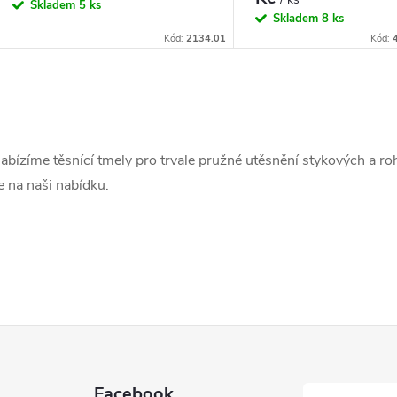
cena:
Skladem
5 ks
Skladem
8 ks
Kód:
2134.01
Kód:
O
v
abízíme těsnící tmely pro trvale pružné utěsnění stykových a ro
e na naši nabídku.
á
d
a
c
Facebook