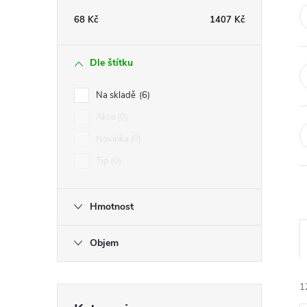
t
68
Kč
1407
Kč
r
Dle štítku
a
Na skladě
6
n
Akce
0
Novinka
0
n
Tip
0
í
Hmotnost
p
Objem
a
n
1
Přeskočit