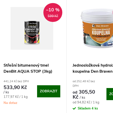
V
e
–10 %
ý
599 Kč
n
p
p
s
r
p
Střešní bitumenový tmel
Jednosložková hydroi
o
DenBit AQUA STOP (3kg)
koupelna Den Braven
r
441,24 Kč bez DPH
od 252,48 Kč bez
d
533,90 Kč
DPH
o
305,50
ZOBRAZIT
od
/ ks
Z
u
Kč
Měrná
177,97 Kč / 1 kg
/ ks
d
Měrná
cena:
od 94,82 Kč / 1 kg
Na dotaz
cena:
k
Skladem
4 ks