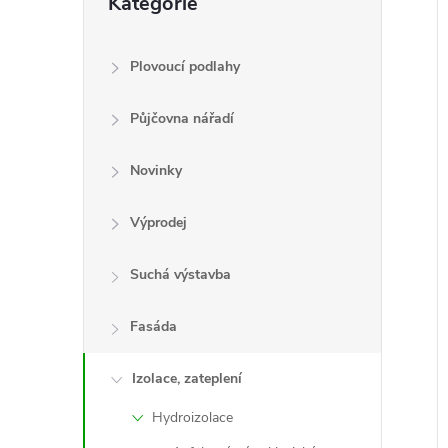
Kategorie
kategorie
e
l
Plovoucí podlahy
Půjčovna nářadí
í
i
Novinky
Výprodej
Suchá výstavba
Fasáda
Izolace, zateplení
Hydroizolace