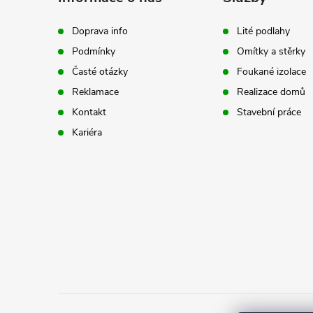
p
r
Doprava info
Lité podlahy
Podmínky
Omítky a stěrky
a
Časté otázky
Foukané izolace
t
Reklamace
Realizace domů
Kontakt
Stavební práce
í
Kariéra
i