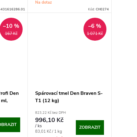
cena:
Na dotaz
4431616286.01
Kód:
CH0274
–10 %
–6 %
167 Kč
1 071 Kč
rofi Den
Spárovací tmel Den Braven S-
 ml,
T1 (12 kg)
823,22 Kč bez DPH
996,10 Kč
OBRAZIT
/ ks
ZOBRAZIT
Měrná
83,01 Kč / 1 kg