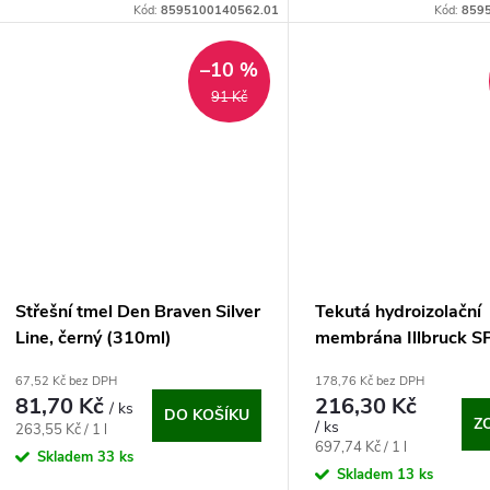
u
Kód:
8595100140562.01
Kód:
859
t
k
–10 %
ů
91 Kč
t
ů
Střešní tmel Den Braven Silver
Tekutá hydroizolační
Line, černý (310ml)
membrána Illbruck 
(310 ml)
67,52 Kč bez DPH
178,76 Kč bez DPH
81,70 Kč
216,30 Kč
/ ks
DO KOŠÍKU
Z
/ ks
Měrná
263,55 Kč / 1 l
Měrná
697,74 Kč / 1 l
cena:
Skladem
33 ks
cena:
Skladem
13 ks