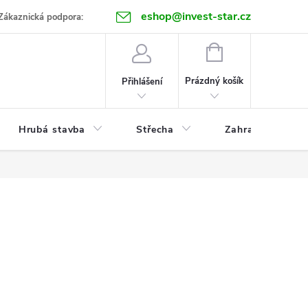
eshop@invest-star.cz
ntakt
Zákaznická podpora:
NÁKUPNÍ
KOŠÍK
Prázdný košík
Přihlášení
Hrubá stavba
Střecha
Zahrada