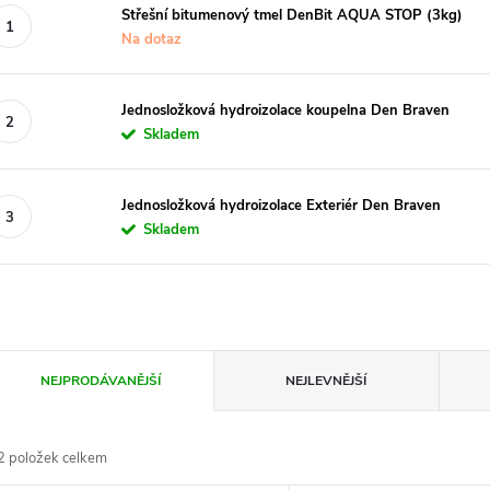
Střešní bitumenový tmel DenBit AQUA STOP (3kg)
Na dotaz
Jednosložková hydroizolace koupelna Den Braven
Skladem
Jednosložková hydroizolace Exteriér Den Braven
Skladem
Ř
NEJPRODÁVANĚJŠÍ
NEJLEVNĚJŠÍ
a
2
položek celkem
z