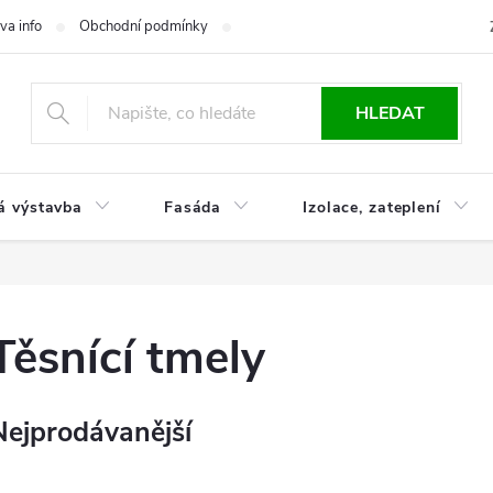
va info
Obchodní podmínky
Reklamace
Časté otázky
Ko
HLEDAT
á výstavba
Fasáda
Izolace, zateplení
Těsnící tmely
Nejprodávanější