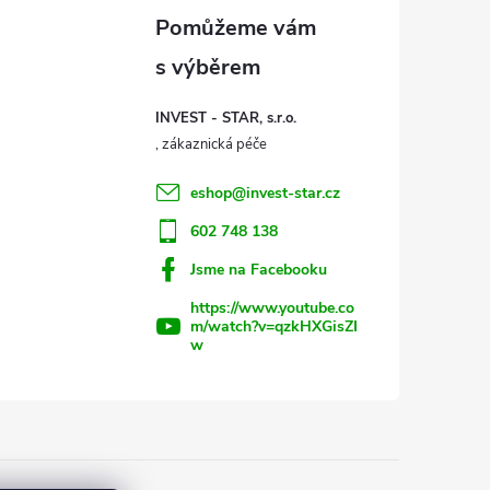
INVEST - STAR, s.r.o.
eshop
@
invest-star.cz
602 748 138
Jsme na Facebooku
https://www.youtube.co
m/watch?v=qzkHXGisZI
w