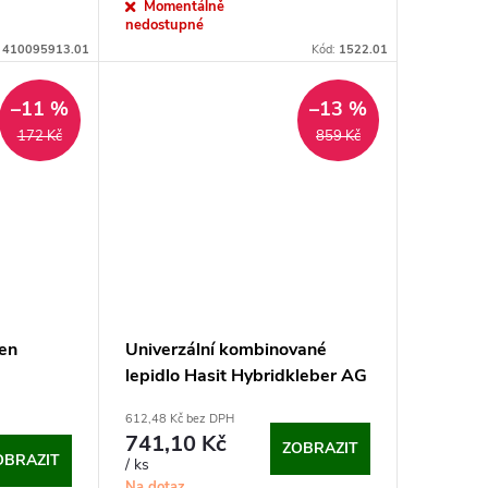
cena:
Momentálně
nedostupné
:
410095913.01
Kód:
1522.01
–11 %
–13 %
172 Kč
859 Kč
Den
Univerzální kombinované
lepidlo Hasit Hybridkleber AG
688 (25 kg)
612,48 Kč bez DPH
741,10 Kč
ZOBRAZIT
OBRAZIT
/ ks
Na dotaz