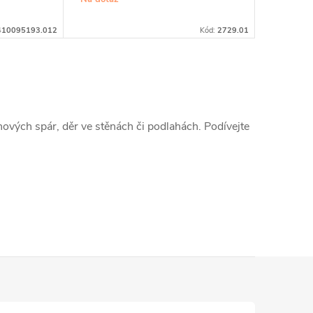
410095193.012
Kód:
2729.01
hových spár, děr ve stěnách či podlahách. Podívejte