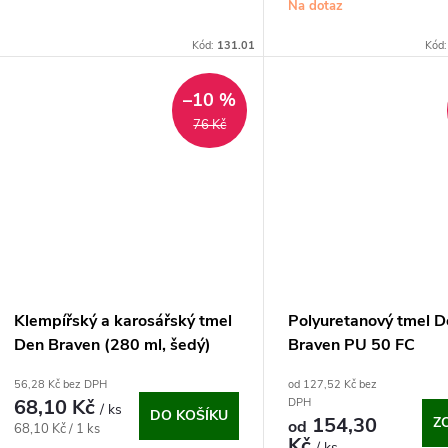
cena:
Na dotaz
Kód:
131.01
Kód
–10 %
76 Kč
Klempířský a karosářský tmel
Polyuretanový tmel 
Den Braven (280 ml, šedý)
Braven PU 50 FC
56,28 Kč bez DPH
od 127,52 Kč bez
68,10 Kč
DPH
/ ks
DO KOŠÍKU
154,30
Z
od
Měrná
68,10 Kč / 1 ks
Kč
/ ks