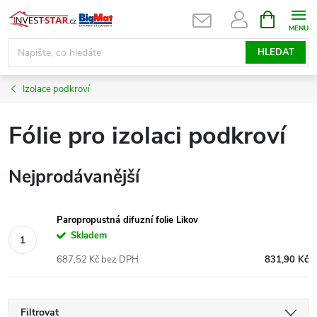
Přejít
NÁKUPNÍ
KOŠÍK
na
obsah
HLEDAT
Izolace podkroví
Fólie pro izolaci podkroví
Nejprodávanější
Paropropustná difuzní folie Likov
Skladem
687,52 Kč bez DPH
831,90 Kč
Filtrovat