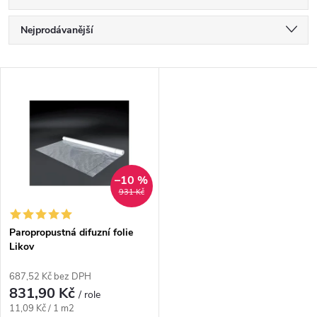
Ř
Nejprodávanější
a
Nejlevnější
V
Nejdražší
z
ý
Abecedně
e
p
n
i
–10 %
931 Kč
í
s
p
Paropropustná difuzní folie
Likov
p
r
687,52 Kč bez DPH
r
831,90 Kč
/ role
o
Měrná
11,09 Kč / 1 m2