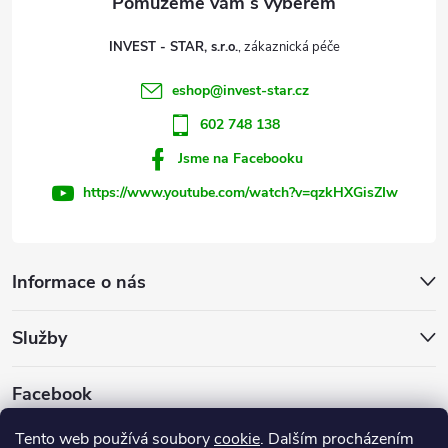
t
p
INVEST - STAR, s.r.o.
r
í
eshop
@
invest-star.cz
v
602 748 138
k
Jsme na Facebooku
y
https://www.youtube.com/watch?v=qzkHXGisZIw
v
ý
Informace o nás
p
Služby
i
s
Facebook
u
Tento web používá soubory
cookie
. Dalším procházením