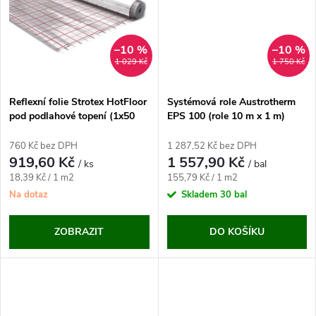
k
t
t
ů
–10 %
–10 %
ů
1 029 Kč
1 750 Kč
Reflexní folie Strotex HotFloor
Systémová role Austrotherm
pod podlahové topení (1x50
EPS 100 (role 10 m x 1 m)
m)
760 Kč bez DPH
1 287,52 Kč bez DPH
919,60 Kč
1 557,90 Kč
/ ks
/ bal
Měrná
Měrná
18,39 Kč / 1 m2
155,79 Kč / 1 m2
cena:
cena:
Na dotaz
Skladem
30 bal
ZOBRAZIT
DO KOŠÍKU