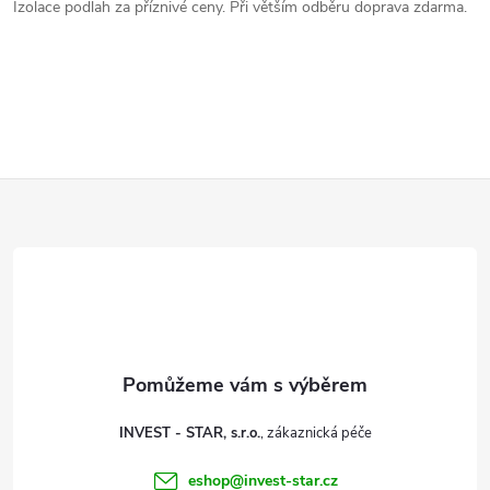
v
Izolace podlah za příznivé ceny. Při větším odběru doprava zdarma.
l
á
d
a
Z
c
á
í
p
p
a
r
v
t
INVEST - STAR, s.r.o.
k
í
eshop
@
invest-star.cz