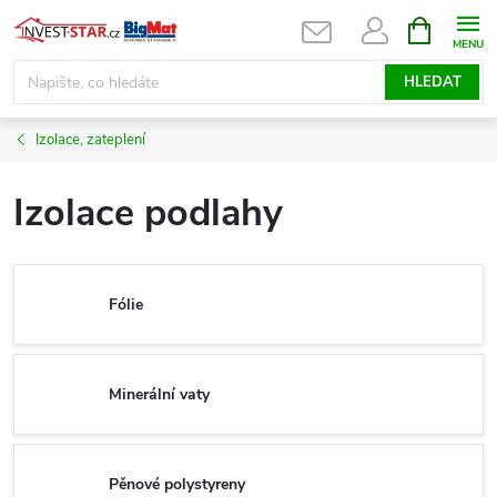
Přejít
NÁKUPNÍ
KOŠÍK
na
obsah
HLEDAT
Izolace, zateplení
Izolace podlahy
Fólie
Minerální vaty
Pěnové polystyreny