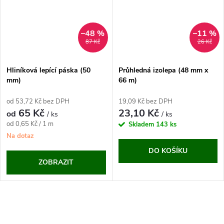
–48 %
–11 %
87 Kč
26 Kč
Hliníková lepící páska (50
Průhledná izolepa (48 mm x
mm)
66 m)
od 53,72 Kč bez DPH
19,09 Kč bez DPH
65 Kč
23,10 Kč
od
/ ks
/ ks
Měrná
od 0,65 Kč / 1 m
Skladem
143 ks
cena:
Na dotaz
DO KOŠÍKU
ZOBRAZIT
O