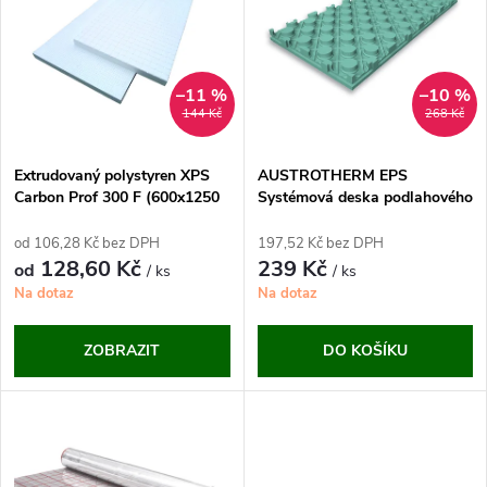
ý
e
p
n
i
–11 %
–10 %
144 Kč
268 Kč
í
s
p
Extrudovaný polystyren XPS
AUSTROTHERM EPS
Carbon Prof 300 F (600x1250
Systémová deska podlahového
p
mm)
vytápění (1215 x 615 mm)
r
od 106,28 Kč bez DPH
197,52 Kč bez DPH
r
128,60 Kč
239 Kč
od
/ ks
/ ks
o
Na dotaz
Na dotaz
o
d
ZOBRAZIT
DO KOŠÍKU
d
u
u
k