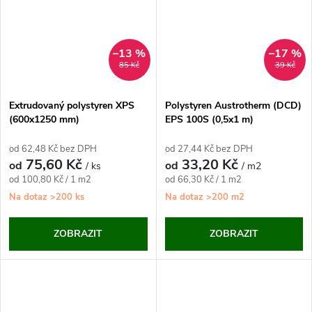
–13 %
–17 %
85 Kč
39 Kč
Extrudovaný polystyren XPS
Polystyren Austrotherm (DCD)
(600x1250 mm)
EPS 100S (0,5x1 m)
od 62,48 Kč bez DPH
od 27,44 Kč bez DPH
75,60 Kč
33,20 Kč
od
od
/ ks
/ m2
Měrná
Měrná
od 100,80 Kč / 1 m2
od 66,30 Kč / 1 m2
cena:
cena:
Na dotaz
>200 ks
Na dotaz
>200 m2
ZOBRAZIT
ZOBRAZIT