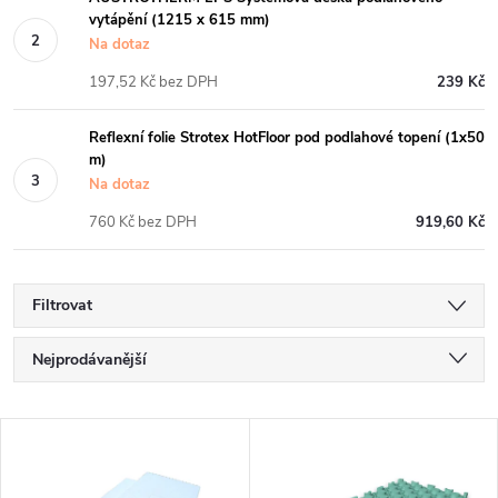
vytápění (1215 x 615 mm)
Na dotaz
197,52 Kč bez DPH
239 Kč
Reflexní folie Strotex HotFloor pod podlahové topení (1x50
m)
Na dotaz
760 Kč bez DPH
919,60 Kč
Filtrovat
Ř
Nejprodávanější
a
Nejlevnější
V
Nejdražší
z
Abecedně