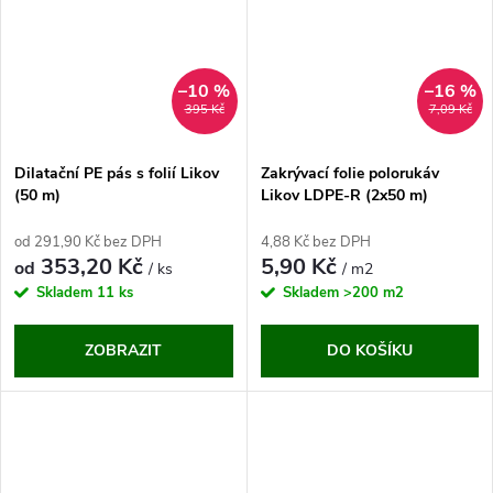
–10 %
–16 %
395 Kč
7,09 Kč
Dilatační PE pás s folií Likov
Zakrývací folie polorukáv
(50 m)
Likov LDPE-R (2x50 m)
od 291,90 Kč bez DPH
4,88 Kč bez DPH
353,20 Kč
5,90 Kč
od
/ ks
/ m2
Skladem
11 ks
Skladem
>200 m2
ZOBRAZIT
DO KOŠÍKU