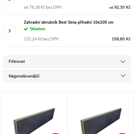
od 76,28 Kč bez DPH
92,30 Kč
od
Zahradní obrubník Best Sinia přírodní 10x100 cm
Skladem
131,24 Kč bez DPH
158,80 Kč
Filtrovat
Ř
Nejprodávanější
a
Nejlevnější
V
Nejdražší
z
ý
Abecedně
e
p