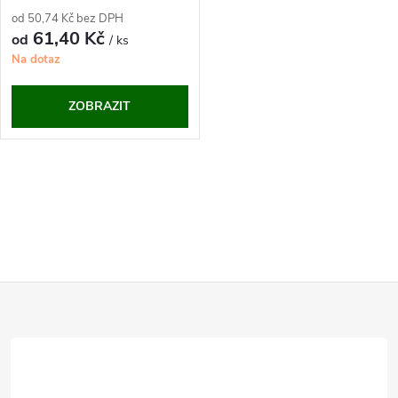
od 50,74 Kč bez DPH
61,40 Kč
od
/ ks
Na dotaz
ZOBRAZIT
O
v
l
Z
á
d
á
a
p