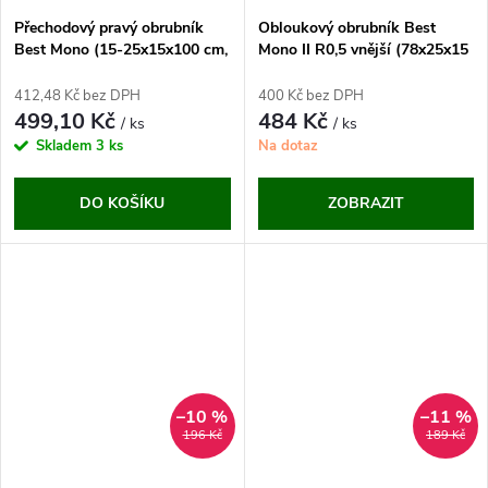
Přechodový pravý obrubník
Obloukový obrubník Best
Best Mono (15-25x15x100 cm,
Mono II R0,5 vnější (78x25x15
přírodní)
cm)
412,48 Kč bez DPH
400 Kč bez DPH
499,10 Kč
484 Kč
/ ks
/ ks
Skladem
3 ks
Na dotaz
DO KOŠÍKU
ZOBRAZIT
–10 %
–11 %
196 Kč
189 Kč