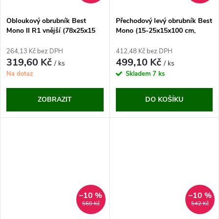
Obloukový obrubník Best
Přechodový levý obrubník Best
Mono II R1 vnější (78x25x15
Mono (15-25x15x100 cm,
cm)
přírodní)
264,13 Kč bez DPH
412,48 Kč bez DPH
319,60 Kč
499,10 Kč
/ ks
/ ks
Na dotaz
Skladem
7 ks
ZOBRAZIT
DO KOŠÍKU
–10 %
–10 %
560 Kč
542 Kč