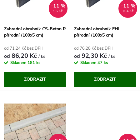
n
i
–11 %
–11 %
96 Kč
104 Kč
í
s
p
Zahradní obrubník CS-Beton R
Zahradní obrubník EHL
přírodní (100x5 cm)
přírodní (100x5 cm)
p
r
od 71,24 Kč bez DPH
od 76,28 Kč bez DPH
r
86,20 Kč
92,30 Kč
od
od
/ ks
/ ks
o
Skladem
181 ks
Skladem
47 ks
o
d
ZOBRAZIT
ZOBRAZIT
d
u
u
k
k
t
t