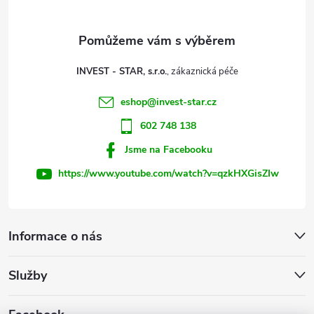
c
a
í
t
p
INVEST - STAR, s.r.o.
r
í
eshop
@
invest-star.cz
v
602 748 138
k
Jsme na Facebooku
y
https://www.youtube.com/watch?v=qzkHXGisZIw
v
ý
Informace o nás
p
Služby
i
s