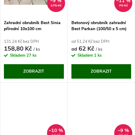
ů
–9 %
–11 %
ů
175 Kč
70 Kč
Zahradní obrubník Best Sinia
Betonový obrubník zahradní
přírodní 10x100 cm
Best Parkan (100/50 x 5 cm)
131,24 Kč bez DPH
od 51,24 Kč bez DPH
158,80 Kč
62 Kč
od
/ ks
/ ks
Skladem
27 ks
Skladem
1 ks
ZOBRAZIT
ZOBRAZIT
–10 %
–9 %