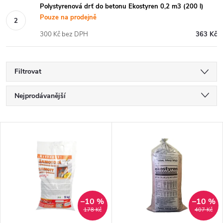
Polystyrenová drť do betonu Ekostyren 0,2 m3 (200 l)
Pouze na prodejně
300 Kč bez DPH
363 Kč
Filtrovat
Ř
Nejprodávanější
a
Nejlevnější
V
Nejdražší
z
ý
Abecedně
e
p
n
i
–10 %
–10 %
178 Kč
407 Kč
í