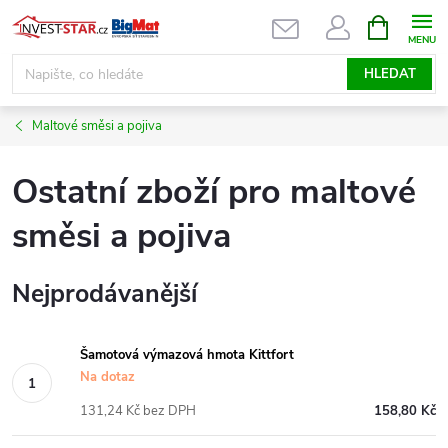
Přejít
NÁKUPNÍ
KOŠÍK
na
obsah
HLEDAT
Maltové směsi a pojiva
Ostatní zboží pro maltové
směsi a pojiva
Nejprodávanější
Šamotová výmazová hmota Kittfort
Na dotaz
131,24 Kč bez DPH
158,80 Kč