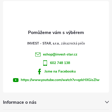
d
á
a
p
c
a
í
t
p
INVEST - STAR, s.r.o.
r
í
eshop
@
invest-star.cz
v
602 748 138
k
Jsme na Facebooku
y
https://www.youtube.com/watch?v=qzkHXGisZIw
v
ý
Informace o nás
p