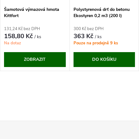
s
p
Šamotová výmazová hmota
Polystyrenová drť do betonu
Kittfort
Ekostyren 0,2 m3 (200 l)
p
r
131,24 Kč bez DPH
300 Kč bez DPH
r
158,80 Kč
363 Kč
/ ks
/ ks
o
Na dotaz
Pouze na prodejně
9 ks
o
d
ZOBRAZIT
DO KOŠÍKU
d
u
u
O
k
k
v
t
t
l
ů
Z
á
ů