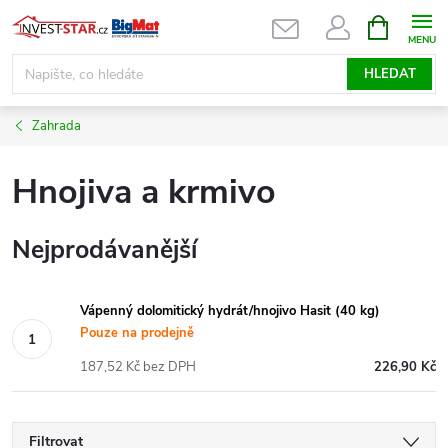
Přejít
NÁKUPNÍ
KOŠÍK
na
obsah
HLEDAT
Zahrada
Hnojiva a krmivo
Nejprodávanější
Vápenný dolomitický hydrát/hnojivo Hasit (40 kg)
Pouze na prodejně
187,52 Kč bez DPH
226,90 Kč
Filtrovat