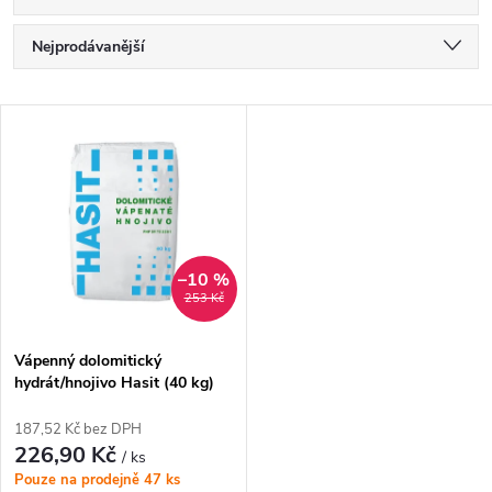
Ř
Nejprodávanější
a
Nejlevnější
V
Nejdražší
z
ý
Abecedně
e
p
n
i
–10 %
253 Kč
í
s
p
Vápenný dolomitický
hydrát/hnojivo Hasit (40 kg)
p
r
187,52 Kč bez DPH
r
226,90 Kč
/ ks
o
Pouze na prodejně
47 ks