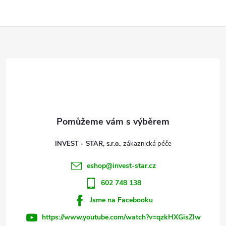
l
Z
á
d
á
a
p
c
a
í
t
p
INVEST - STAR, s.r.o.
r
í
eshop
@
invest-star.cz
v
602 748 138
k
Jsme na Facebooku
y
https://www.youtube.com/watch?v=qzkHXGisZIw