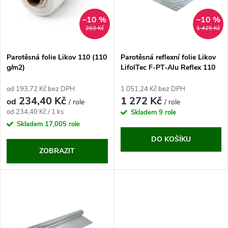
p
n
i
–10 %
–10 %
263 Kč
1 425 Kč
í
s
p
Parotěsná folie Likov 110 (110
Parotěsná reflexní folie Likov
g/m2)
LifolTec F-PT-Alu Reflex 110
p
(110 g/m2)
r
od 193,72 Kč bez DPH
1 051,24 Kč bez DPH
r
234,40 Kč
1 272 Kč
od
/ role
/ role
o
Měrná
od 234,40 Kč / 1 ks
Skladem
9 role
o
cena:
Skladem
17,005 role
d
DO KOŠÍKU
d
ZOBRAZIT
u
u
k
k
t