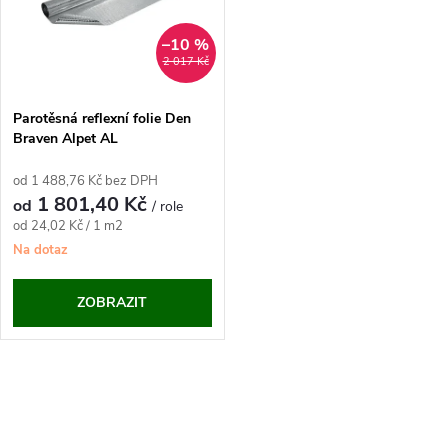
t
ů
ů
–10 %
2 017 Kč
Parotěsná reflexní folie Den
Braven Alpet AL
od 1 488,76 Kč bez DPH
1 801,40 Kč
od
/ role
Měrná
od 24,02 Kč / 1 m2
cena:
Na dotaz
ZOBRAZIT
O
v