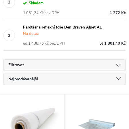
Skladem
1 051,24 Kč bez DPH
1 272 Kč
Parotěsná reflexní folie Den Braven Alpet AL
Na dotaz
od 1 488,76 Kč bez DPH
1 801,40 Kč
od
Filtrovat
Ř
Nejprodávanější
a
Nejlevnější
V
Nejdražší
z
ý
Abecedně
e