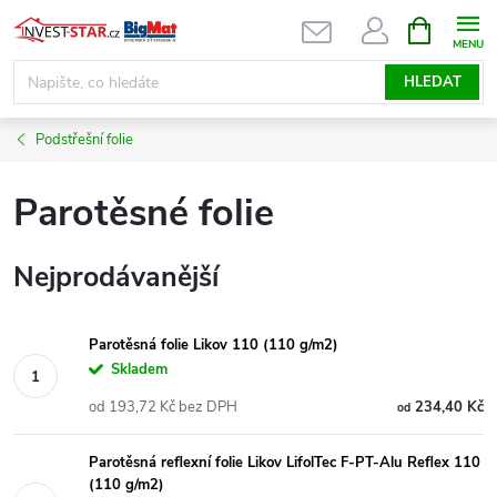
Přejít
NÁKUPNÍ
KOŠÍK
na
obsah
HLEDAT
Podstřešní folie
Parotěsné folie
Nejprodávanější
Parotěsná folie Likov 110 (110 g/m2)
Skladem
od 193,72 Kč bez DPH
234,40 Kč
od
Parotěsná reflexní folie Likov LifolTec F-PT-Alu Reflex 110
(110 g/m2)