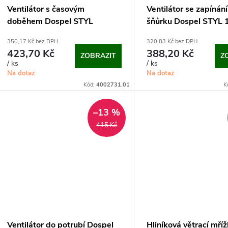
Ventilátor s časovým
Ventilátor se zapínán
doběhem Dospel STYL
šňůrku Dospel STYL
100/WC
350,17 Kč bez DPH
320,83 Kč bez DPH
423,70 Kč
388,20 Kč
ZOBRAZIT
Z
/ ks
/ ks
Na dotaz
Na dotaz
Kód:
4002731.01
K
–13 %
415 Kč
Ventilátor do potrubí Dospel
Hliníková větrací mří