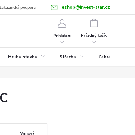
eshop@invest-star.cz
ntakt
Zákaznická podpora:
NÁKUPNÍ
KOŠÍK
Prázdný košík
Přihlášení
Hrubá stavba
Střecha
Zahrada
WC
Vanová