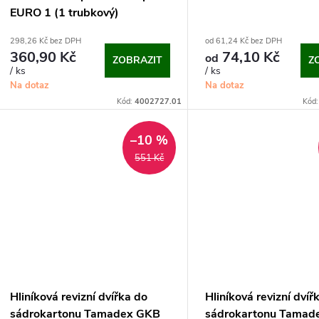
EURO 1 (1 trubkový)
298,26 Kč bez DPH
od 61,24 Kč bez DPH
360,90 Kč
74,10 Kč
od
ZOBRAZIT
Z
/ ks
/ ks
Na dotaz
Na dotaz
Kód:
4002727.01
Kód
–10 %
551 Kč
Hliníková revizní dvířka do
Hliníková revizní dvíř
sádrokartonu Tamadex GKB
sádrokartonu Tamad