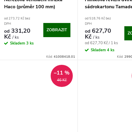
p
o
Haco (průměr 100 mm)
sádrokartonu Tamad
r
US
od 273,72 Kč bez
od 518,76 Kč bez
d
DPH
DPH
o
331,20
627,70
ZOBRAZIT
od
od
Z
u
Kč
Kč
/ ks
/ ks
d
Měrná
od 627,70 Kč / 1 ks
Skladem
3 ks
cena:
k
Skladem
4 ks
u
Kód:
41008418.01
Kód:
299
t
k
–11 %
ů
46 Kč
t
ů