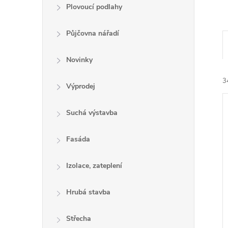
e
Plovoucí podlahy
l
Půjčovna nářadí
Novinky
3
Výprodej
Suchá výstavba
Fasáda
í
Izolace, zateplení
i
Hrubá stavba
Střecha