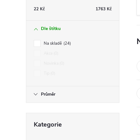
t
22
Kč
1763
Kč
r
Dle štítku
a
Na skladě
24
n
Akce
0
Novinka
0
n
Tip
0
í
Průměr
p
a
Přeskočit
Kategorie
kategorie
n