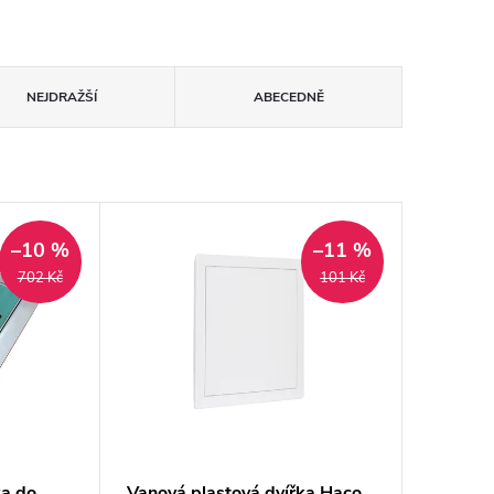
NEJDRAŽŠÍ
ABECEDNĚ
–10 %
–11 %
702 Kč
101 Kč
ka do
Vanová plastová dvířka Haco