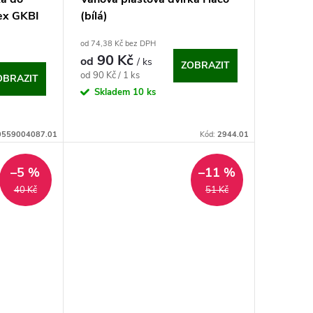
ex GKBI
(bílá)
od 74,38 Kč bez DPH
90 Kč
od
/ ks
ZOBRAZIT
Měrná
od 90 Kč / 1 ks
OBRAZIT
cena:
Skladem
10 ks
0559004087.01
Kód:
2944.01
–5 %
–11 %
40 Kč
51 Kč