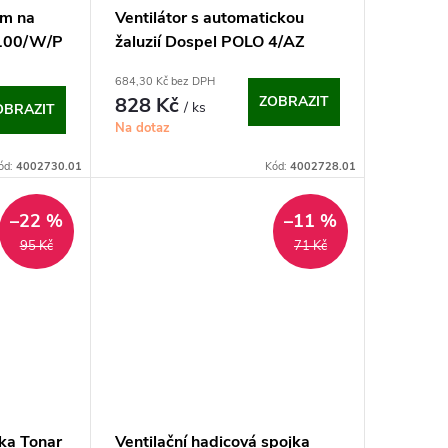
ím na
Ventilátor s automatickou
 100/W/P
žaluzií Dospel POLO 4/AZ
(100 mm)
684,30 Kč bez DPH
828 Kč
ZOBRAZIT
/ ks
OBRAZIT
Na dotaz
ód:
4002730.01
Kód:
4002728.01
–22 %
–11 %
95 Kč
71 Kč
žka Tonar
Ventilační hadicová spojka