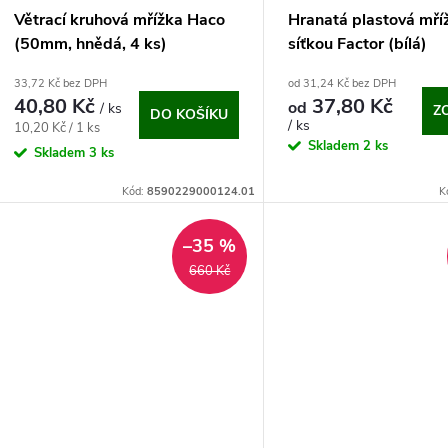
Větrací kruhová mřížka Haco
Hranatá plastová mří
(50mm, hnědá, 4 ks)
síťkou Factor (bílá)
33,72 Kč bez DPH
od 31,24 Kč bez DPH
40,80 Kč
37,80 Kč
od
/ ks
Z
DO KOŠÍKU
/ ks
Měrná
10,20 Kč / 1 ks
Skladem
2 ks
cena:
Skladem
3 ks
Kód:
8590229000124.01
K
–35 %
660 Kč