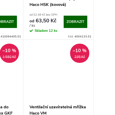
Haco HSK (kovová)
od 52,48 Kč bez DPH
63,50 Kč
od
OBRAZIT
ZOBRAZIT
/ ks
Skladem
12 ks
:
410094405.01
Kód:
4004133.01
–10 %
–10 %
1 592 Kč
235 Kč
ka do
Ventilační uzavíratelná mřížka
ex GKF
Haco VM