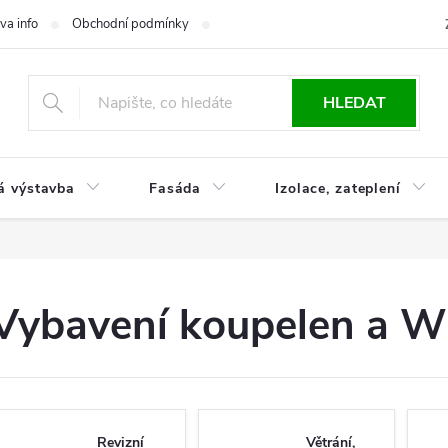
va info
Obchodní podmínky
Reklamace
Časté otázky
Ko
HLEDAT
á výstavba
Fasáda
Izolace, zateplení
Vybavení koupelen a 
Revizní
Větrání,