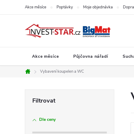
Přejít
Akce měsíce
Poptávky
Moje objednávka
Dopra
na
obsah
Akce měsíce
Půjčovna nářadí
Such
Vybavení koupelen a WC
Domů
P
o
Dle ceny
s