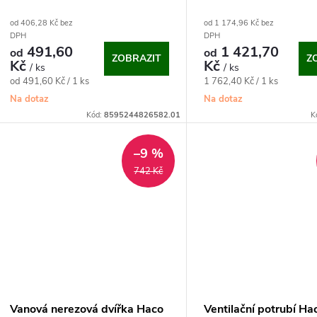
US
US
od 406,28 Kč bez
od 1 174,96 Kč bez
DPH
DPH
491,60
1 421,70
od
od
ZOBRAZIT
Z
Kč
Kč
/ ks
/ ks
Měrná
Měrná
od 491,60 Kč / 1 ks
1 762,40 Kč / 1 ks
cena:
cena:
Na dotaz
Na dotaz
Kód:
8595244826582.01
K
–9 %
742 Kč
Vanová nerezová dvířka Haco
Ventilační potrubí Ha