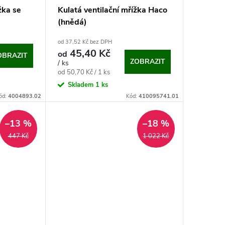
žka se
Kulatá ventilační mřížka Haco
(hnědá)
od 37,52 Kč bez DPH
45,40 Kč
od
OBRAZIT
ZOBRAZIT
/ ks
Měrná
od 50,70 Kč / 1 ks
cena:
Skladem
1 ks
ód:
4004893.02
Kód:
410095741.01
–13 %
–18 %
447 Kč
1 022 Kč