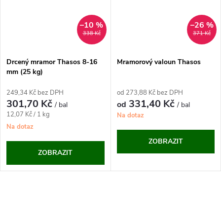
–10 %
–26 %
338 Kč
371 Kč
Drcený mramor Thasos 8-16
Mramorový valoun Thasos
mm (25 kg)
249,34 Kč bez DPH
od 273,88 Kč bez DPH
301,70 Kč
331,40 Kč
od
/ bal
/ bal
Měrná
12,07 Kč / 1 kg
Na dotaz
cena:
Na dotaz
ZOBRAZIT
ZOBRAZIT
O
v