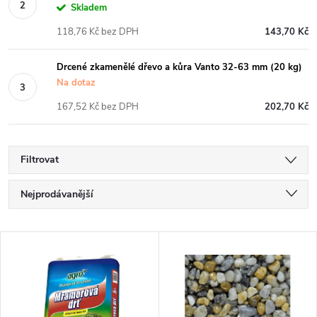
Skladem
118,76 Kč bez DPH
143,70 Kč
Drcené zkamenělé dřevo a kůra Vanto 32-63 mm (20 kg)
Na dotaz
167,52 Kč bez DPH
202,70 Kč
Filtrovat
Ř
Nejprodávanější
a
Nejlevnější
V
Nejdražší
z
ý
Abecedně
e