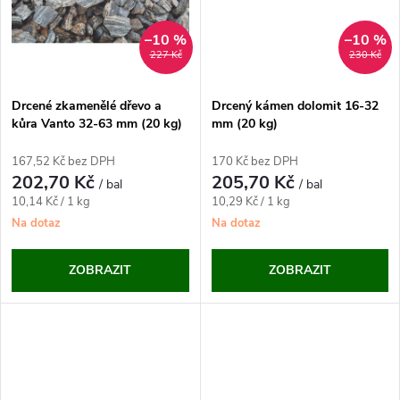
t
ů
ů
–10 %
–10 %
227 Kč
230 Kč
Drcené zkamenělé dřevo a
Drcený kámen dolomit 16-32
kůra Vanto 32-63 mm (20 kg)
mm (20 kg)
167,52 Kč bez DPH
170 Kč bez DPH
202,70 Kč
205,70 Kč
/ bal
/ bal
Měrná
Měrná
10,14 Kč / 1 kg
10,29 Kč / 1 kg
cena:
cena:
Na dotaz
Na dotaz
ZOBRAZIT
ZOBRAZIT