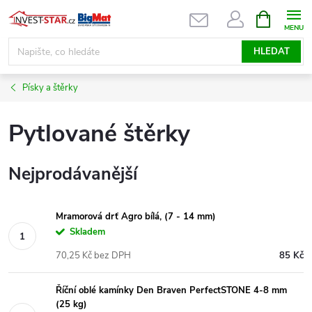
Přejít
NÁKUPNÍ
KOŠÍK
na
obsah
HLEDAT
Písky a štěrky
Pytlované štěrky
Nejprodávanější
Mramorová drť Agro bílá, (7 - 14 mm)
Skladem
70,25 Kč bez DPH
85 Kč
Říční oblé kamínky Den Braven PerfectSTONE 4-8 mm
(25 kg)