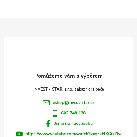
l
Z
á
d
á
a
p
c
a
í
t
p
INVEST - STAR, s.r.o.
r
í
eshop
@
invest-star.cz
v
602 748 138
k
Jsme na Facebooku
y
https://www.youtube.com/watch?v=qzkHXGisZIw