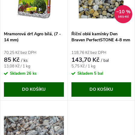
p
n
i
–10 %
161 Kč
í
s
p
Mramorová drť Agro bílá, (7 -
Říční oblé kamínky Den
14 mm)
Braven PerfectSTONE 4-8 mm
p
(25 kg)
r
70,25 Kč bez DPH
118,76 Kč bez DPH
r
85 Kč
143,70 Kč
/ ks
/ bal
o
Měrná
Měrná
13,08 Kč / 1 kg
5,75 Kč / 1 kg
o
cena:
cena:
Skladem
26 ks
Skladem
5 bal
d
d
DO KOŠÍKU
DO KOŠÍKU
u
u
k
k
t