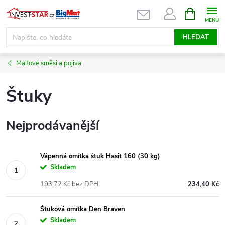
Přejít
NÁKUPNÍ
KOŠÍK
na
obsah
HLEDAT
Maltové směsi a pojiva
Štuky
Nejprodávanější
Vápenná omítka štuk Hasit 160 (30 kg)
Skladem
193,72 Kč bez DPH
234,40 Kč
Štuková omítka Den Braven
Skladem