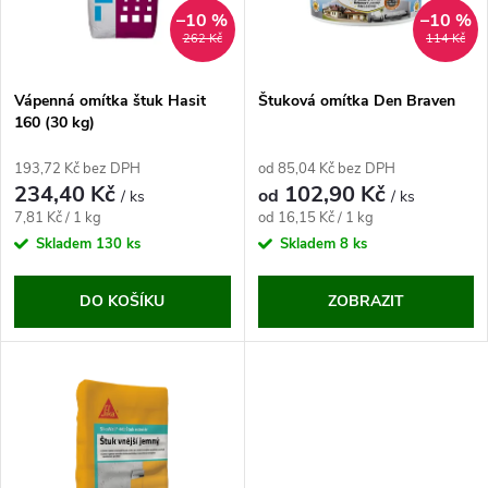
n
i
–10 %
–10 %
262 Kč
114 Kč
í
s
p
Vápenná omítka štuk Hasit
Štuková omítka Den Braven
160 (30 kg)
p
r
193,72 Kč bez DPH
od 85,04 Kč bez DPH
r
234,40 Kč
102,90 Kč
od
/ ks
/ ks
o
Měrná
Měrná
7,81 Kč / 1 kg
od 16,15 Kč / 1 kg
o
cena:
cena:
Skladem
130 ks
Skladem
8 ks
d
d
DO KOŠÍKU
ZOBRAZIT
u
u
k
k
t
t