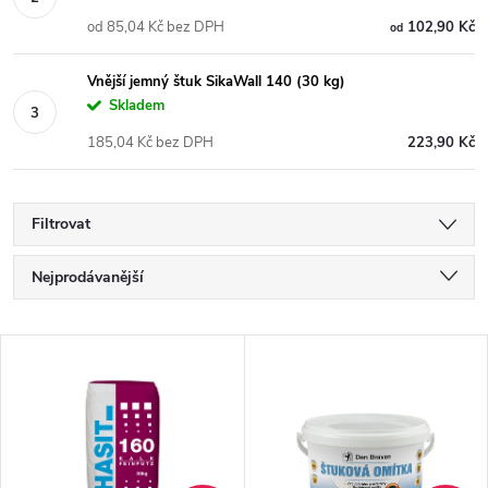
od 85,04 Kč bez DPH
102,90 Kč
od
Vnější jemný štuk SikaWall 140 (30 kg)
Skladem
185,04 Kč bez DPH
223,90 Kč
Filtrovat
Ř
Nejprodávanější
a
Nejlevnější
V
Nejdražší
z
ý
Abecedně
e
p