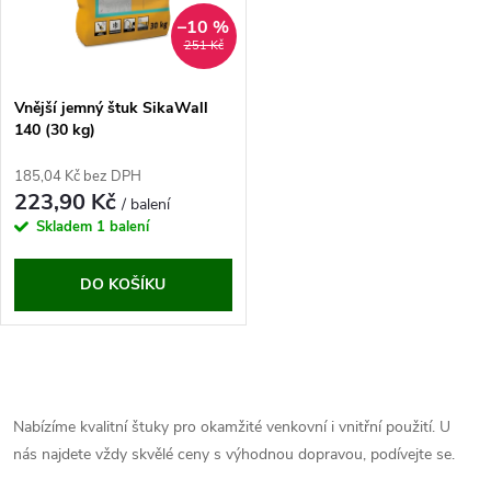
ů
ů
–10 %
251 Kč
Vnější jemný štuk SikaWall
140 (30 kg)
185,04 Kč bez DPH
223,90 Kč
/ balení
Skladem
1 balení
DO KOŠÍKU
O
v
Nabízíme kvalitní štuky pro okamžité venkovní i vnitřní použití. U
nás najdete vždy skvělé ceny s výhodnou dopravou, podívejte se.
l