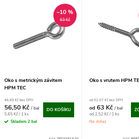
V
e
–10 %
ý
63 Kč
n
p
p
s
r
p
Oko s metrickým závitem
Oko s vrutem HPM T
o
HPM TEC
r
46,69 Kč bez DPH
od 52,07 Kč bez DPH
d
56,50 Kč
63 Kč
od
/ bal
/ bal
o
DO KOŠÍKU
Z
Měrná
Měrná
5,65 Kč / 1 ks
od 2,52 Kč / 1 ks
u
cena:
cena:
Skladem
2 bal
Na dotaz
d
k
Kód:
ZE102013.01
Kód:
859