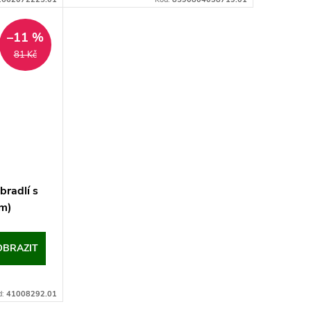
–11 %
81 Kč
bradlí s
m)
OBRAZIT
d:
41008292.01