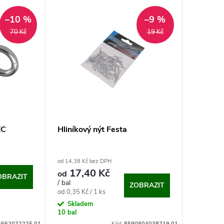
–10 %
–9 %
70 Kč
19 Kč
EC
Hliníkový nýt Festa
od 14,38 Kč bez DPH
17,40 Kč
od
OBRAZIT
/ bal
ZOBRAZIT
Měrná
od 0,35 Kč / 1 ks
cena:
Skladem
10 bal
2662072225.01
Kód:
8590804038719.01