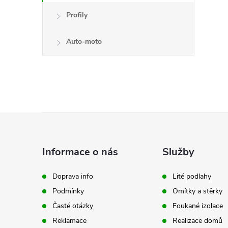
Profily
Auto-moto
Z
i
á
Informace o nás
Služby
p
Doprava info
Lité podlahy
Podmínky
Omítky a stěrky
a
Časté otázky
Foukané izolace
t
Reklamace
Realizace domů