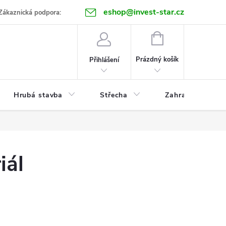
eshop@invest-star.cz
ntakt
Zákaznická podpora:
NÁKUPNÍ
KOŠÍK
Prázdný košík
Přihlášení
Hrubá stavba
Střecha
Zahrada
iál