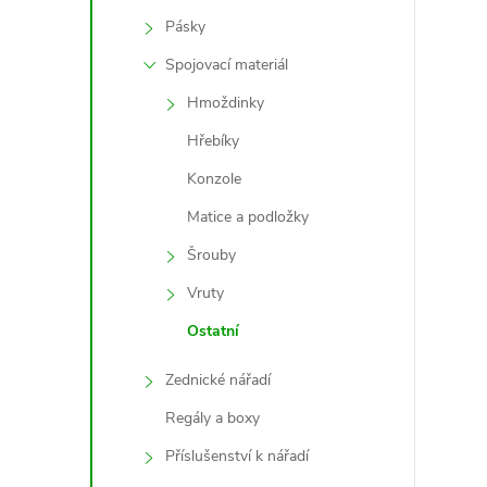
Pásky
Spojovací materiál
Hmoždinky
Hřebíky
l
Konzole
Matice a podložky
Šrouby
Vruty
Ostatní
í
Zednické nářadí
Regály a boxy
r
Příslušenství k nářadí