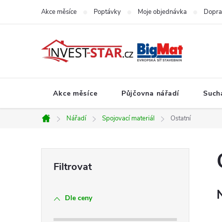
Přejít
Akce měsíce
Poptávky
Moje objednávka
Dopra
na
obsah
Akce měsíce
Půjčovna nářadí
Such
Nářadí
Spojovací materiál
Ostatní
Domů
P
o
Dle ceny
s