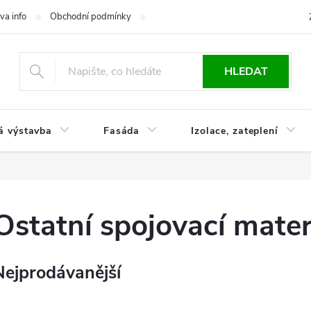
va info
Obchodní podmínky
Reklamace
Časté otázky
Ko
HLEDAT
á výstavba
Fasáda
Izolace, zateplení
Ostatní spojovací mater
Nejprodávanější