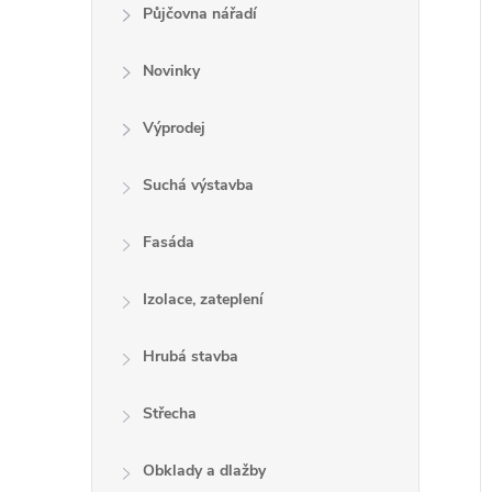
e
Půjčovna nářadí
l
Novinky
Výprodej
í
i
Suchá výstavba
Fasáda
Izolace, zateplení
Hrubá stavba
Střecha
Obklady a dlažby