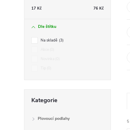
t
17
Kč
76
Kč
r
Dle štítku
a
Na skladě
3
n
Akce
0
Novinka
0
n
Tip
0
í
p
Přeskočit
Kategorie
kategorie
a
n
Plovoucí podlahy
5