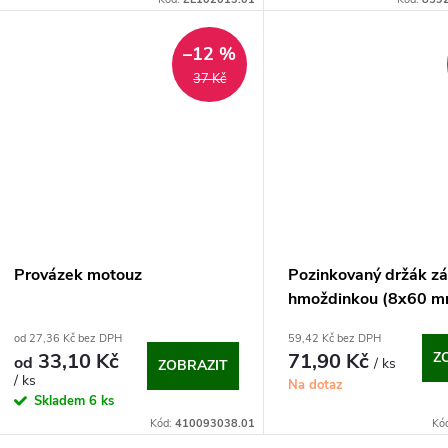
u
t
–12 %
k
37 Kč
ů
t
ů
Provázek motouz
Pozinkovaný držák zá
hmoždinkou (8x60 m
od 27,36 Kč bez DPH
59,42 Kč bez DPH
33,10 Kč
71,90 Kč
Z
od
/ ks
ZOBRAZIT
/ ks
Na dotaz
Skladem
6 ks
Kód:
410093038.01
Kó