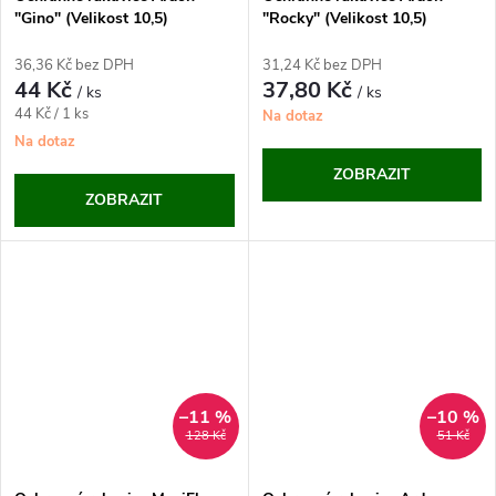
"Gino" (Velikost 10,5)
"Rocky" (Velikost 10,5)
36,36 Kč bez DPH
31,24 Kč bez DPH
44 Kč
37,80 Kč
/ ks
/ ks
Měrná
44 Kč / 1 ks
Na dotaz
cena:
Na dotaz
ZOBRAZIT
ZOBRAZIT
–11 %
–10 %
128 Kč
51 Kč