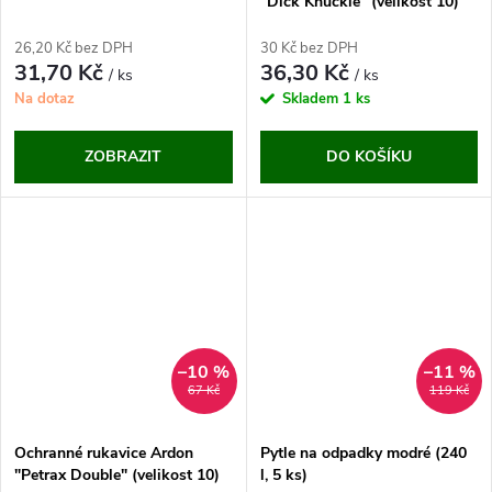
"Dick Knuckle" (velikost 10)
26,20 Kč bez DPH
30 Kč bez DPH
31,70 Kč
36,30 Kč
/ ks
/ ks
Na dotaz
Skladem
1 ks
ZOBRAZIT
DO KOŠÍKU
–10 %
–11 %
67 Kč
119 Kč
Ochranné rukavice Ardon
Pytle na odpadky modré (240
"Petrax Double" (velikost 10)
l, 5 ks)