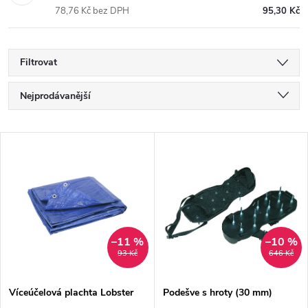
78,76 Kč bez DPH
95,30 Kč
Filtrovat
Ř
Nejprodávanější
a
Nejlevnější
V
Nejdražší
z
ý
Abecedně
e
p
n
i
–11 %
–10 %
93 Kč
646 Kč
í
s
p
Víceúčelová plachta Lobster
Podešve s hroty (30 mm)