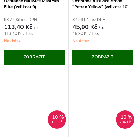
Ochranné rukavice MaxiFlex
Ochranné rukavice Ardon
Elite (Velikost 9)
"Petrax Yellow" (velikost 10)
93,72 Kč bez DPH
37,93 Kč bez DPH
113,40 Kč
45,90 Kč
/ ks
/ ks
Měrná
Měrná
113,40 Kč / 1 ks
45,90 Kč / 1 ks
cena:
cena:
Na dotaz
Na dotaz
ZOBRAZIT
ZOBRAZIT
–10 %
–10 %
101 Kč
284 Kč