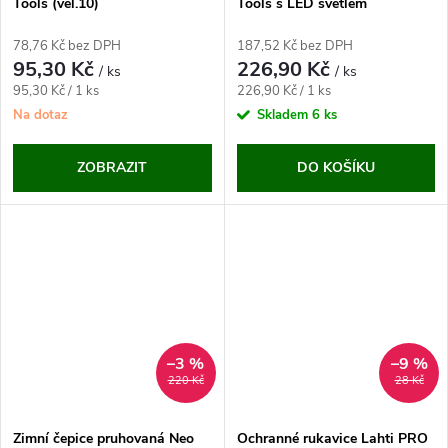
Tools (vel.10)
Tools s LED světlem
78,76 Kč bez DPH
187,52 Kč bez DPH
95,30 Kč
226,90 Kč
/ ks
/ ks
Měrná
Měrná
95,30 Kč / 1 ks
226,90 Kč / 1 ks
cena:
cena:
Na dotaz
Skladem
6 ks
ZOBRAZIT
DO KOŠÍKU
–3 %
–9 %
220 Kč
28 Kč
Zimní čepice pruhovaná Neo
Ochranné rukavice Lahti PRO