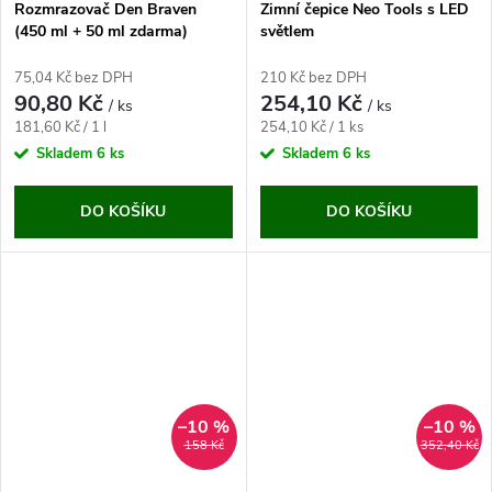
Rozmrazovač Den Braven
Zimní čepice Neo Tools s LED
(450 ml + 50 ml zdarma)
světlem
75,04 Kč bez DPH
210 Kč bez DPH
90,80 Kč
254,10 Kč
/ ks
/ ks
Měrná
Měrná
181,60 Kč / 1 l
254,10 Kč / 1 ks
cena:
cena:
Skladem
6 ks
Skladem
6 ks
DO KOŠÍKU
DO KOŠÍKU
–10 %
–10 %
158 Kč
352,40 Kč