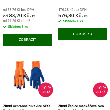
p
r
od 68,76 Kč bez DPH
476,28 Kč bez DPH
r
83,20 Kč
576,30 Kč
od
/ ks
/ ks
o
Měrná
od 11,29 Kč / 1 m2
Skladem
1 ks
o
cena:
Skladem
3 ks
d
DO KOŠÍKU
d
ZOBRAZIT
u
u
k
k
t
t
ů
ů
–10 %
–10 %
106 Kč
254 Kč
Zimní ochranné rukavice NEO
Zimní čepice maskáčová Neo