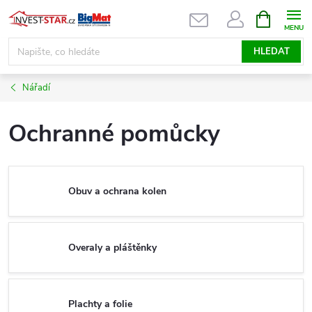
Přejít
NÁKUPNÍ
KOŠÍK
na
obsah
HLEDAT
Nářadí
Ochranné pomůcky
Obuv a ochrana kolen
Overaly a pláštěnky
Plachty a folie