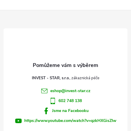
k
c
Z
o
í
v
á
á
p
n
p
r
í
v
a
k
t
y
INVEST - STAR, s.r.o.
í
v
eshop
@
invest-star.cz
602 748 138
ý
Jsme na Facebooku
p
https://www.youtube.com/watch?v=qzkHXGisZIw
i