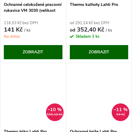
Ochranné celokožené pracovní
Thermo kalhoty Lahti Pro
rukavice VM 3030 (velikost
10,5)
116,53 Kč bez DPH
od 291,24 Kč bez DPH
141 Kč
352,40 Kč
od
/ ks
/ ks
Na dotaz
Skladem
3 ks
ZOBRAZIT
ZOBRAZIT
–10 %
–11 %
555,10 Kč
94 Kč
Thermo triko Lahti Pro
Ochranné brýle Lahti Pro