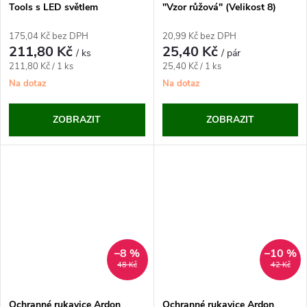
Tools s LED světlem
"Vzor růžová" (Velikost 8)
175,04 Kč bez DPH
20,99 Kč bez DPH
211,80 Kč
25,40 Kč
/ ks
/ pár
Měrná
Měrná
211,80 Kč / 1 ks
25,40 Kč / 1 ks
cena:
cena:
Na dotaz
Na dotaz
ZOBRAZIT
ZOBRAZIT
–8 %
–10 %
48 Kč
42 Kč
Ochranné rukavice Ardon
Ochranné rukavice Ardon