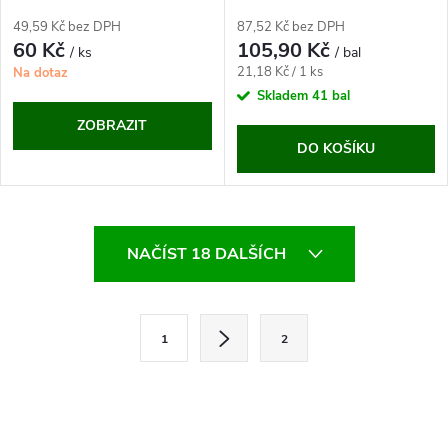
49,59 Kč bez DPH
87,52 Kč bez DPH
60 Kč
105,90 Kč
/ ks
/ bal
Měrná
21,18 Kč / 1 ks
Na dotaz
cena:
Skladem
41 bal
ZOBRAZIT
DO KOŠÍKU
O
NAČÍST 18 DALŠÍCH
v
l
S
1
2
t
á
r
d
á
a
n