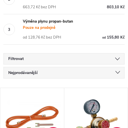
663,72 Kč bez DPH
803,10 Kč
Výměna plynu propan-butan
Pouze na prodejně
od 128,76 Kč bez DPH
155,80 Kč
od
Filtrovat
Ř
Nejprodávanější
a
Nejlevnější
V
Nejdražší
z
ý
Abecedně
e
p