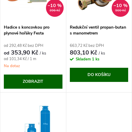
n
i
–10 %
–10 %
396 Kč
900 Kč
í
s
p
Hadice s koncovkou pro
Redukční ventil propan-butan
plynové hořáky Festa
s manometrem
p
r
od 292,48 Kč bez DPH
663,72 Kč bez DPH
r
353,90 Kč
803,10 Kč
od
/ ks
/ ks
o
Měrná
od 101,34 Kč / 1 m
Skladem
1 ks
o
cena:
Na dotaz
d
DO KOŠÍKU
d
ZOBRAZIT
u
u
k
k
t
t