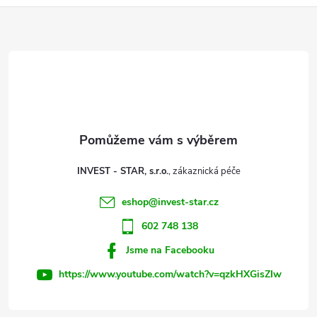
Z
á
d
á
a
p
c
a
í
t
p
INVEST - STAR, s.r.o.
r
í
eshop
@
invest-star.cz
v
602 748 138
k
Jsme na Facebooku
y
https://www.youtube.com/watch?v=qzkHXGisZIw
v