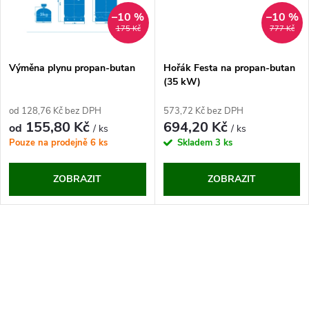
ů
ů
–10 %
–10 %
175 Kč
777 Kč
Výměna plynu propan-butan
Hořák Festa na propan-butan
(35 kW)
od 128,76 Kč bez DPH
573,72 Kč bez DPH
155,80 Kč
694,20 Kč
od
/ ks
/ ks
Pouze na prodejně
6 ks
Skladem
3 ks
ZOBRAZIT
ZOBRAZIT
O
v
l