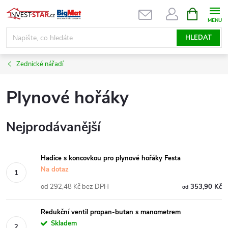
Přejít
NÁKUPNÍ
KOŠÍK
na
obsah
HLEDAT
Zednické nářadí
Plynové hořáky
Nejprodávanější
Hadice s koncovkou pro plynové hořáky Festa
Na dotaz
od 292,48 Kč bez DPH
353,90 Kč
od
Redukční ventil propan-butan s manometrem
Skladem