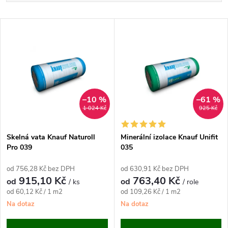
a
Nejlevnější
V
Nejdražší
z
ý
Abecedně
e
p
n
i
–10 %
–61 %
1 024 Kč
925 Kč
í
s
p
Skelná vata Knauf Naturoll
Minerální izolace Knauf Unifit
Pro 039
035
p
r
od 756,28 Kč bez DPH
od 630,91 Kč bez DPH
r
915,10 Kč
763,40 Kč
od
od
/ ks
/ role
o
Měrná
Měrná
od 60,12 Kč / 1 m2
od 109,26 Kč / 1 m2
o
cena:
cena:
Na dotaz
Na dotaz
d