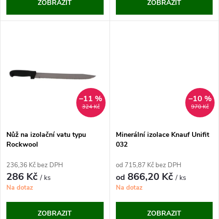
d
ZOBRAZIT
ZOBRAZIT
u
u
k
k
t
t
ů
ů
–11 %
–10 %
324 Kč
970 Kč
Nůž na izolační vatu typu
Minerální izolace Knauf Unifit
Rockwool
032
236,36 Kč bez DPH
od 715,87 Kč bez DPH
286 Kč
866,20 Kč
od
/ ks
/ ks
Na dotaz
Na dotaz
ZOBRAZIT
ZOBRAZIT