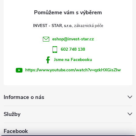
a
v
t
k
INVEST - STAR, s.r.o.
y
í
eshop
@
invest-star.cz
v
602 748 138
ý
Jsme na Facebooku
p
https://www.youtube.com/watch?v=qzkHXGisZIw
i
s
Informace o nás
u
Služby
Facebook