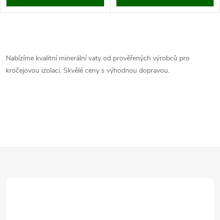
O
v
Nabízíme kvalitní minerální vaty od prověřených výrobců pro
kročejovou izolaci. Skvělé ceny s výhodnou dopravou.
l
á
d
a
Z
c
í
á
p
p
r