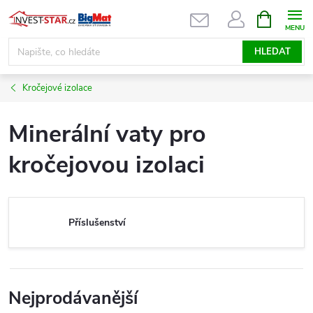
Přejít
NÁKUPNÍ
KOŠÍK
na
obsah
HLEDAT
Kročejové izolace
Minerální vaty pro
kročejovou izolaci
Příslušenství
Nejprodávanější