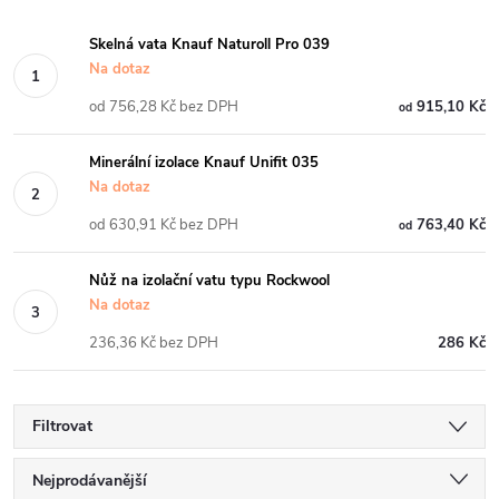
Skelná vata Knauf Naturoll Pro 039
Na dotaz
od 756,28 Kč bez DPH
915,10 Kč
od
Minerální izolace Knauf Unifit 035
Na dotaz
od 630,91 Kč bez DPH
763,40 Kč
od
Nůž na izolační vatu typu Rockwool
Na dotaz
236,36 Kč bez DPH
286 Kč
Filtrovat
Ř
Nejprodávanější