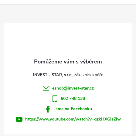
í
Z
v
k
á
y
p
v
a
ý
t
p
INVEST - STAR, s.r.o.
i
í
eshop
@
invest-star.cz
s
602 748 138
u
Jsme na Facebooku
https://www.youtube.com/watch?v=qzkHXGisZIw