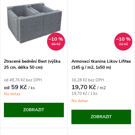
k
k
t
t
ů
ů
–10 %
–10 %
66 Kč
22 Kč
Ztracené bednění Best (výška
Armovací tkanina Likov Lifitex
25 cm, délka 50 cm)
(145 g / m2, 1x50 m)
od 48,76 Kč bez DPH
16,28 Kč bez DPH
59 Kč
19,70 Kč
od
/ ks
/ m2
Měrná
19,70 Kč / 1 ks
Na dotaz
cena:
Na dotaz
ZOBRAZIT
ZOBRAZIT