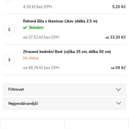
4,30 Kč bez DPH
5,20 Kč
Rohová lišta s tkaninou Likov (délka 2,5 m)
Skladem
od 27,52 Kč bez DPH
33,30 Kč
od
Ztracené bednění Best (výška 25 cm, délka 50 cm)
Na dotaz
od 48,76 Kč bez DPH
59 Kč
od
Filtrovat
Ř
Nejprodávanější
a
Nejlevnější
V
Nejdražší