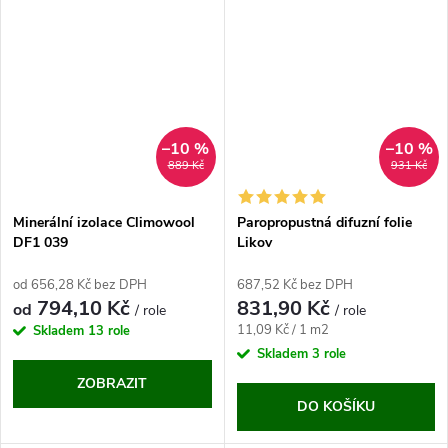
–10 %
–10 %
889 Kč
931 Kč
Minerální izolace Climowool
Paropropustná difuzní folie
DF1 039
Likov
od 656,28 Kč bez DPH
687,52 Kč bez DPH
794,10 Kč
831,90 Kč
od
/ role
/ role
Měrná
11,09 Kč / 1 m2
Skladem
13 role
cena:
Skladem
3 role
ZOBRAZIT
DO KOŠÍKU