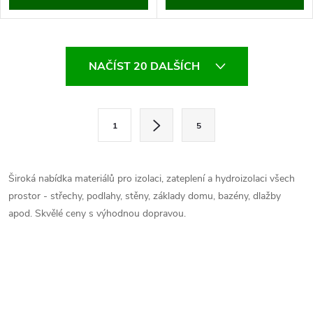
O
NAČÍST 20 DALŠÍCH
v
l
S
1
5
t
á
r
d
á
Široká nabídka materiálů pro izolaci, zateplení a hydroizolaci všech
a
n
prostor - střechy, podlahy, stěny, základy domu, bazény, dlažby
k
apod. Skvělé ceny s výhodnou dopravou.
c
o
í
v
á
p
n
r