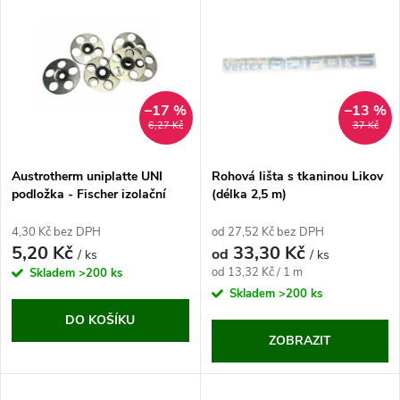
z
ý
Abecedně
e
p
n
i
–17 %
–13 %
6,27 Kč
37 Kč
í
s
p
Austrotherm uniplatte UNI
Rohová lišta s tkaninou Likov
podložka - Fischer izolační
(délka 2,5 m)
p
podložka HV 36
r
4,30 Kč bez DPH
od 27,52 Kč bez DPH
r
5,20 Kč
33,30 Kč
od
/ ks
/ ks
o
Měrná
od 13,32 Kč / 1 m
Skladem
>200 ks
o
cena:
Skladem
>200 ks
d
DO KOŠÍKU
d
ZOBRAZIT
u
u