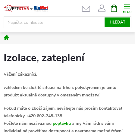
Přejít
NÁKUPNÍ
KOŠÍK
na
obsah
HLEDAT
Domů
Izolace, zateplení
Vážení zákazníci,
vzhledem ke složité situaci na trhu s polystyrenem je tento
produkt aktuálně dostupný v omezeném množství.
Pokud máte o zboží zájem, neváhejte nás prosím kontaktovat
telefonicky +420 602-748-138.
Pošlete nám nezávaznou
poptávku
a my Vám rádi s vámi
individuálně prověříme dostupnost a navrhneme možné řešení.