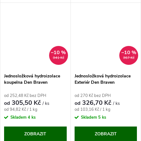
–10 %
–10 %
341 Kč
367 Kč
Jednosložková hydroizolace
Jednosložková hydroizolace
koupelna Den Braven
Exteriér Den Braven
od 252,48 Kč bez DPH
od 270 Kč bez DPH
305,50 Kč
326,70 Kč
od
od
/ ks
/ ks
Měrná
Měrná
od 94,82 Kč / 1 kg
od 103,16 Kč / 1 kg
cena:
cena:
Skladem
4 ks
Skladem
5 ks
ZOBRAZIT
ZOBRAZIT