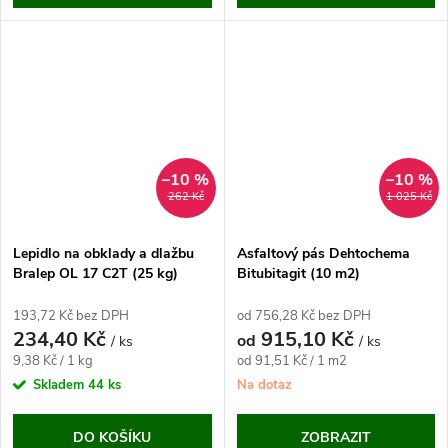
–10 %
–10 %
262 Kč
1 025 Kč
Lepidlo na obklady a dlažbu
Asfaltový pás Dehtochema
Bralep OL 17 C2T (25 kg)
Bitubitagit (10 m2)
193,72 Kč bez DPH
od 756,28 Kč bez DPH
234,40 Kč
915,10 Kč
od
/ ks
/ ks
Měrná
Měrná
9,38 Kč / 1 kg
od 91,51 Kč / 1 m2
cena:
cena:
Skladem
44 ks
Na dotaz
DO KOŠÍKU
ZOBRAZIT