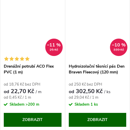
–11 %
–10 %
25 Kč
339 Kč
Drenážní potrubí ACO Flex
Hydroizolační těsnící pás Den
PVC (1 m)
Braven Fleecový (120 mm)
od 18,76 Kč bez DPH
od 250 Kč bez DPH
22,70 Kč
302,50 Kč
od
od
/ m
/ ks
Měrná
Měrná
od 0,45 Kč / 1 m
od 29,04 Kč / 1 m
cena:
cena:
Skladem
>200 m
Skladem
1 ks
ZOBRAZIT
ZOBRAZIT