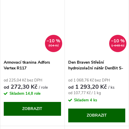
–10 %
–10 %
304 Kč
1 448 Kč
Armovací tkanina Adfors
Den Braven Střešní
Vertex R117
hydroizolační nátěr DenBit S-
T4 12 kg
od 225,04 Kč bez DPH
od 1 068,76 Kč bez DPH
272,30 Kč
1 293,20 Kč
od
od
/ role
/ ks
Měrná
od 107,77 Kč / 1 kg
Skladem
14,8 role
cena:
Skladem
4 ks
ZOBRAZIT
ZOBRAZIT