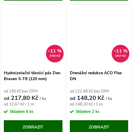
–11 %
–11 %
245 Kč
167 Kč
Hydroizolační těsnící pás Den
Drenážní redukce ACO Flex
Braven S-T8 (120 mm)
DN
od 180 Kč bez DPH
od 122,48 Kč bez DPH
217,80 Kč
148,20 Kč
od
od
/ ks
/ ks
Měrná
Měrná
od 32,67 Kč / 1 m
od 148,20 Kč / 1 ks
cena:
cena:
Skladem
6 ks
Skladem
2 ks
ZOBRAZIT
ZOBRAZIT