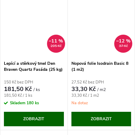
–11 %
–12 %
205 Kč
37 Kč
Lepící a stěrkový tmel Den
Nopová folie Isodrain Basic 8
Braven Quartz Fasáda (25 kg)
(1 m2)
150 Kč bez DPH
27,52 Kč bez DPH
181,50 Kč
33,30 Kč
/ ks
/ m2
Měrná
Měrná
181,50 Kč / 1 ks
33,30 Kč / 1 m2
cena:
cena:
Skladem
180 ks
Na dotaz
ZOBRAZIT
ZOBRAZIT