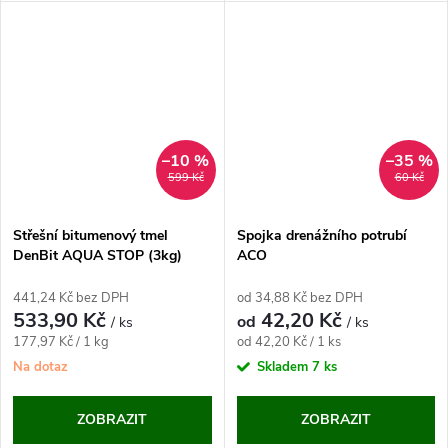
–10 %
–35 %
599 Kč
60 Kč
Střešní bitumenový tmel
Spojka drenážního potrubí
DenBit AQUA STOP (3kg)
ACO
441,24 Kč bez DPH
od 34,88 Kč bez DPH
533,90 Kč
42,20 Kč
od
/ ks
/ ks
Měrná
Měrná
177,97 Kč / 1 kg
od 42,20 Kč / 1 ks
cena:
cena:
Na dotaz
Skladem
7 ks
ZOBRAZIT
ZOBRAZIT