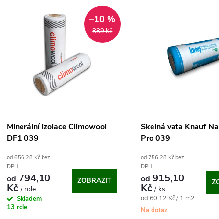
V
e
–10 %
ý
889 Kč
n
p
p
s
r
p
Minerální izolace Climowool
Skelná vata Knauf Nat
o
DF1 039
Pro 039
r
od 656,28 Kč bez
od 756,28 Kč bez
d
DPH
DPH
o
794,10
915,10
od
od
ZOBRAZIT
Z
u
Kč
Kč
/ role
/ ks
d
Měrná
od 60,12 Kč / 1 m2
Skladem
13 role
cena:
k
Na dotaz