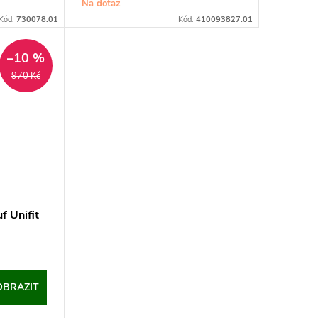
Na dotaz
Kód:
730078.01
Kód:
410093827.01
–10 %
970 Kč
f Unifit
OBRAZIT