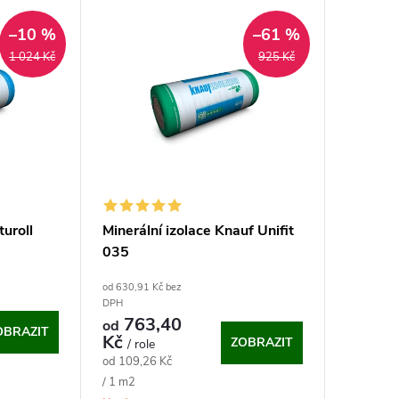
–10 %
–61 %
1 024 Kč
925 Kč
uroll
Minerální izolace Knauf Unifit
035
od 630,91 Kč bez
DPH
763,40
od
OBRAZIT
Kč
ZOBRAZIT
/ role
Měrná
od 109,26 Kč
cena:
/ 1 m2