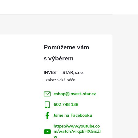
INVEST - STAR, s.r.o.
eshop
@
invest-star.cz
602 748 138
Jsme na Facebooku
https://www.youtube.co
m/watch?v=qzkHXGisZI
w