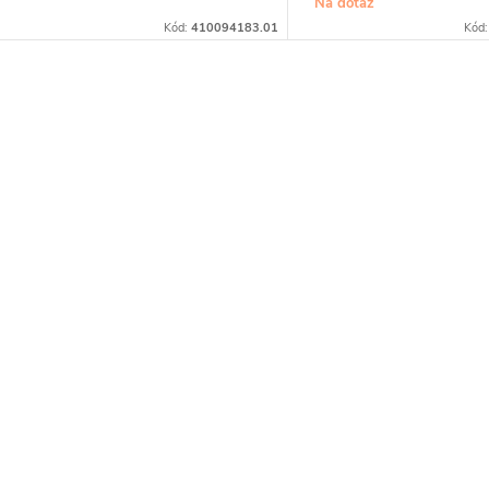
Na dotaz
Kód:
410094183.01
Kód
O
v
á
d
a
c
p