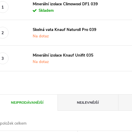
Minerální izolace Climowool DF1 039
Skladem
Skelná vata Knauf Naturoll Pro 039
Na dotaz
Minerální izolace Knauf Unifit 035
Na dotaz
Ř
NEJPRODÁVANĚJŠÍ
NEJLEVNĚJŠÍ
a
položek celkem
z