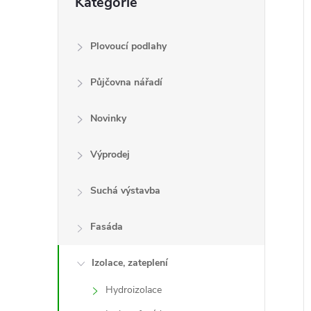
Kategorie
kategorie
e
l
Plovoucí podlahy
Půjčovna nářadí
í
i
Novinky
Výprodej
Suchá výstavba
Fasáda
Izolace, zateplení
Hydroizolace