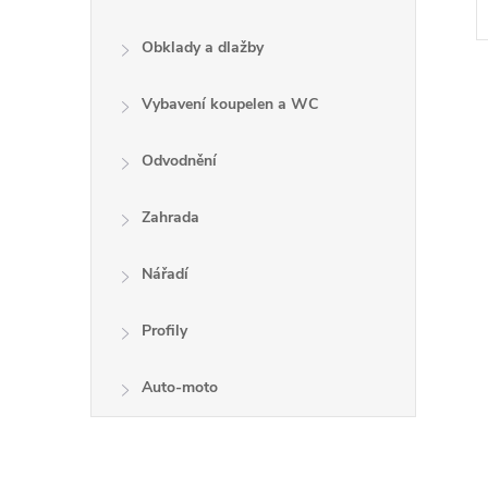
Obklady a dlažby
Vybavení koupelen a WC
Odvodnění
l
Zahrada
Nářadí
Profily
Auto-moto
í