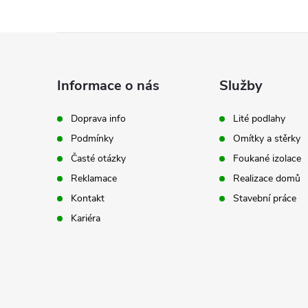
r
Z
á
Informace o nás
Služby
p
Doprava info
Lité podlahy
Podmínky
Omítky a stěrky
a
Časté otázky
Foukané izolace
t
Reklamace
Realizace domů
Kontakt
Stavební práce
i
í
Kariéra