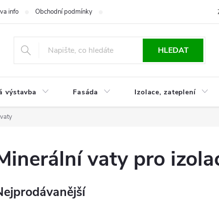
va info
Obchodní podmínky
Reklamace
Časté otázky
Ko
HLEDAT
á výstavba
Fasáda
Izolace, zateplení
 vaty
Minerální vaty pro izola
Nejprodávanější