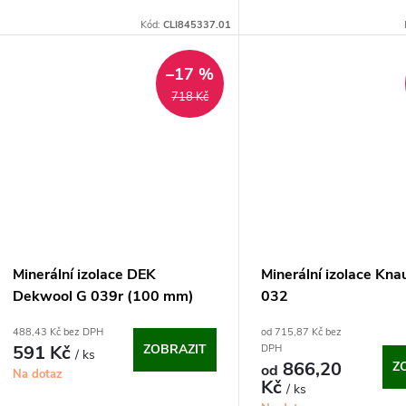
u
Kód:
CLI845337.01
t
k
–17 %
ů
t
718 Kč
ů
Minerální izolace DEK
Minerální izolace Knau
Dekwool G 039r (100 mm)
032
488,43 Kč bez DPH
od 715,87 Kč bez
591 Kč
ZOBRAZIT
DPH
/ ks
866,20
Z
od
Na dotaz
Kč
/ ks