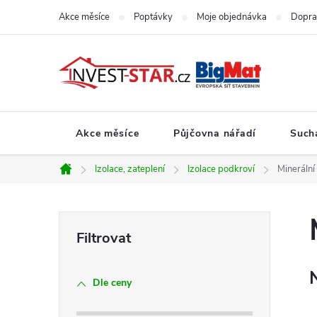
Přejít
Akce měsíce
Poptávky
Moje objednávka
Dopra
na
obsah
Akce měsíce
Půjčovna nářadí
Such
Izolace, zateplení
Izolace podkroví
Minerální
Domů
P
o
Dle ceny
s