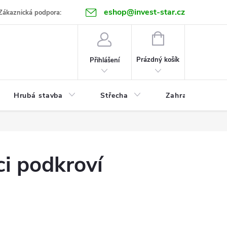
eshop@invest-star.cz
ntakt
Zákaznická podpora:
NÁKUPNÍ
KOŠÍK
Prázdný košík
Přihlášení
Hrubá stavba
Střecha
Zahrada
ci podkroví