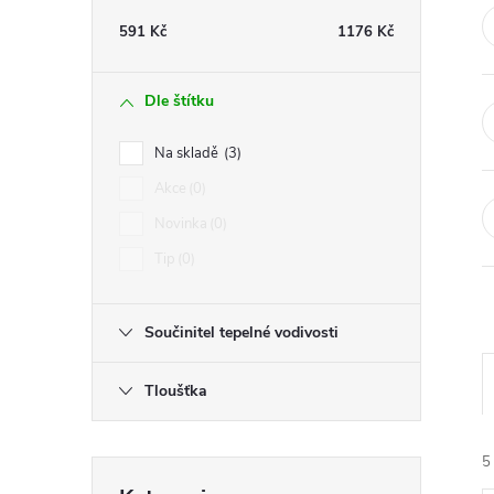
t
591
Kč
1176
Kč
r
Dle štítku
a
Na skladě
3
n
Akce
0
Novinka
0
n
Tip
0
í
Součinitel tepelné vodivosti
p
Tloušťka
a
n
5
Přeskočit