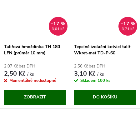
–17 %
–17 %
3,04 Kč
3,74 Kč
Talířová hmoždinka TH 180
Tepelně izolační kotvící talíř
LFN (průměr 10 mm)
Wkret-met TD-P-60
2,07 Kč bez DPH
2,56 Kč bez DPH
2,50 Kč
3,10 Kč
/ ks
/ ks
Momentálně nedostupné
Skladem
100 ks
ZOBRAZIT
DO KOŠÍKU