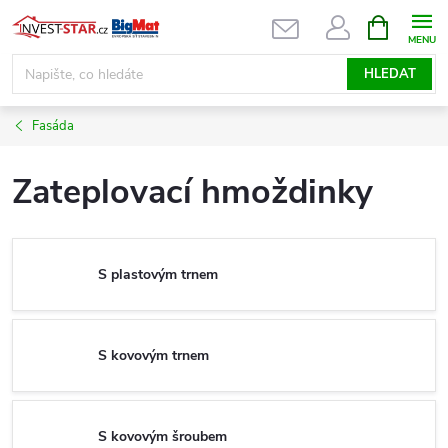
Přejít
NÁKUPNÍ
KOŠÍK
na
obsah
HLEDAT
Fasáda
Zateplovací hmoždinky
S plastovým trnem
S kovovým trnem
S kovovým šroubem