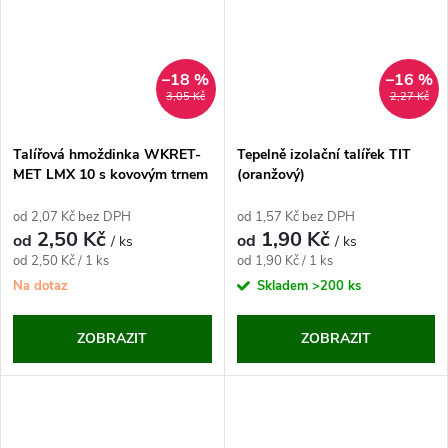
–18 %
–16 %
3,05 Kč
2,27 Kč
Talířová hmoždinka WKRET-
Tepelně izolační talířek TIT
MET LMX 10 s kovovým trnem
(oranžový)
od 2,07 Kč bez DPH
od 1,57 Kč bez DPH
2,50 Kč
1,90 Kč
od
od
/ ks
/ ks
Měrná
Měrná
od 2,50 Kč / 1 ks
od 1,90 Kč / 1 ks
cena:
cena:
Na dotaz
Skladem
>200 ks
ZOBRAZIT
ZOBRAZIT