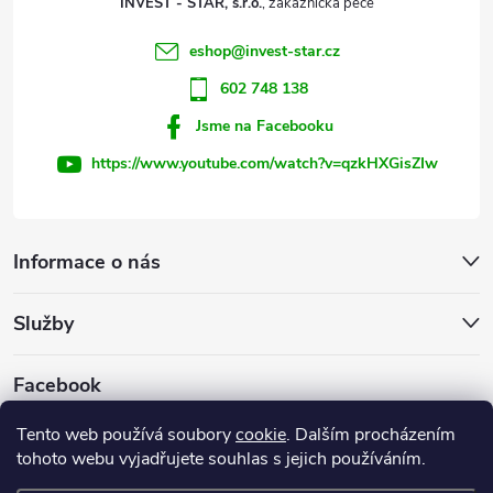
y
INVEST - STAR, s.r.o.
í
v
eshop
@
invest-star.cz
ý
602 748 138
Jsme na Facebooku
p
https://www.youtube.com/watch?v=qzkHXGisZIw
i
s
Informace o nás
u
Služby
Facebook
Tento web používá soubory
cookie
. Dalším procházením
tohoto webu vyjadřujete souhlas s jejich používáním.
Firemní web