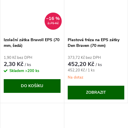
–16 %
2,75 Kč
Izolační zátka Bravoll EPS (70
Plastová fréza na EPS zátky
mm, šedá)
Den Braven (70 mm)
1,90 Kč bez DPH
373,72 Kč bez DPH
2,30 Kč
452,20 Kč
/ ks
/ ks
Měrná
452,20 Kč / 1 ks
Skladem
>200 ks
cena:
Na dotaz
DO KOŠÍKU
ZOBRAZIT