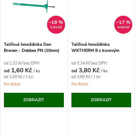
t
t
ů
ů
–18 %
–17 %
1,91 Kč
4,59 Kč
Talířová hmoždinka Den
Talířová hmoždinka
Braven - Debbex PN (10mm)
WKTHERM 8 s kovovým
trnem
od 1,32 Kč bez DPH
od 3,14 Kč bez DPH
1,60 Kč
3,80 Kč
od
od
/ ks
/ ks
Měrná
Měrná
od 1,60 Kč / 1 ks
od 3,80 Kč / 1 ks
cena:
cena:
Na dotaz
Na dotaz
ZOBRAZIT
ZOBRAZIT