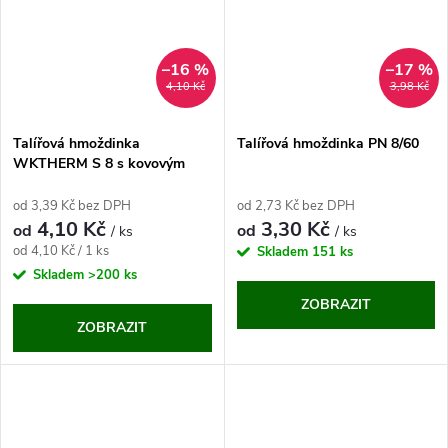
–16 %
–17 %
4,10 Kč
3,98 Kč
Talířová hmoždinka
Talířová hmoždinka PN 8/60
WKTHERM S 8 s kovovým
šroubem
od 3,39 Kč bez DPH
od 2,73 Kč bez DPH
4,10 Kč
3,30 Kč
od
od
/ ks
/ ks
Měrná
od 4,10 Kč / 1 ks
Skladem
151 ks
cena:
Skladem
>200 ks
ZOBRAZIT
ZOBRAZIT