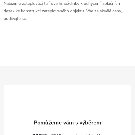
v
Nabízíme zateplovací talířové hmoždinky k uchycení izolačních
desek ke konstrukci zateplovaného objektu. Vše za skvělé ceny,
l
podívejte se.
á
d
a
c
Z
í
á
p
p
r
v
a
k
t