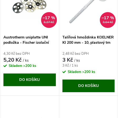
e
p
n
i
–17 %
–17 %
6,27 Kč
3,64 Kč
í
s
p
Austrotherm uniplatte UNI
Talířová hmoždinka KOELNER
podložka - Fischer izolační
KI 200 mm - 10, plastový trn
p
podložka HV 36
r
4,30 Kč bez DPH
2,48 Kč bez DPH
r
5,20 Kč
3 Kč
/ ks
/ ks
o
Měrná
3 Kč / 1 ks
Skladem
>200 ks
o
cena:
Skladem
>200 ks
d
DO KOŠÍKU
d
DO KOŠÍKU
u
u
k
k