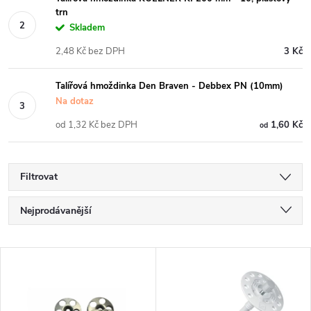
trn
Skladem
2,48 Kč bez DPH
3 Kč
Talířová hmoždinka Den Braven - Debbex PN (10mm)
Na dotaz
od 1,32 Kč bez DPH
1,60 Kč
od
Filtrovat
Ř
Nejprodávanější
a
Nejlevnější
V
Nejdražší
z
ý
Abecedně