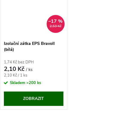
–17 %
2,53 Kč
Izolační zátka EPS Bravoll
(bílá)
1,74 Kč bez DPH
2,10 Kč
/ ks
Měrná
2,10 Kč / 1 ks
cena:
Skladem
>200 ks
ZOBRAZIT
O