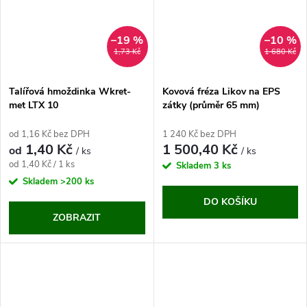
–19 %
–10 %
1,73 Kč
1 680 Kč
Talířová hmoždinka Wkret-
Kovová fréza Likov na EPS
met LTX 10
zátky (průměr 65 mm)
od 1,16 Kč bez DPH
1 240 Kč bez DPH
1,40 Kč
1 500,40 Kč
od
/ ks
/ ks
Měrná
od 1,40 Kč / 1 ks
Skladem
3 ks
cena:
Skladem
>200 ks
DO KOŠÍKU
ZOBRAZIT