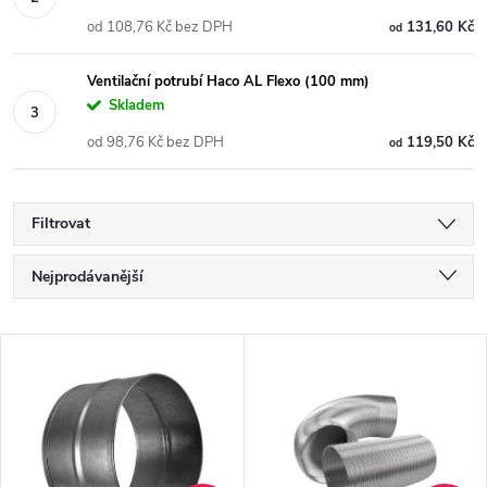
od 108,76 Kč bez DPH
131,60 Kč
od
Ventilační potrubí Haco AL Flexo (100 mm)
Skladem
od 98,76 Kč bez DPH
119,50 Kč
od
Filtrovat
Ř
Nejprodávanější
a
Nejlevnější
V
Nejdražší
z
ý
Abecedně
e
p