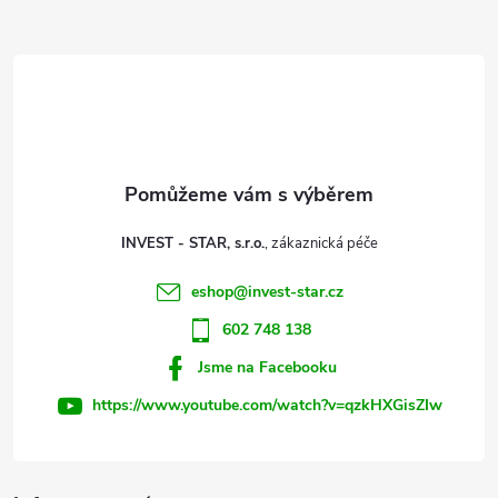
Z
á
d
á
a
p
c
a
í
t
p
INVEST - STAR, s.r.o.
r
í
eshop
@
invest-star.cz
v
602 748 138
k
Jsme na Facebooku
y
https://www.youtube.com/watch?v=qzkHXGisZIw
v
ý