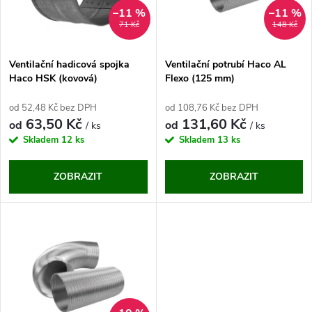
n
i
–11 %
–11 %
71 Kč
148 Kč
í
s
p
Ventilační hadicová spojka
Ventilační potrubí Haco AL
Haco HSK (kovová)
Flexo (125 mm)
p
r
od 52,48 Kč bez DPH
od 108,76 Kč bez DPH
r
63,50 Kč
131,60 Kč
od
od
/ ks
/ ks
o
Skladem
12 ks
Skladem
13 ks
o
d
ZOBRAZIT
ZOBRAZIT
d
u
u
k
k
t
t