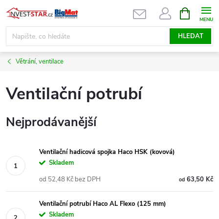
Přejít
NÁKUPNÍ
KOŠÍK
na
obsah
HLEDAT
Větrání, ventilace
Ventilační potrubí
Nejprodávanější
Ventilační hadicová spojka Haco HSK (kovová)
Skladem
od 52,48 Kč bez DPH
63,50 Kč
od
Ventilační potrubí Haco AL Flexo (125 mm)
Skladem