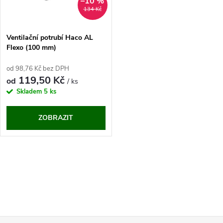
ů
–10 %
ů
134 Kč
Ventilační potrubí Haco AL
Flexo (100 mm)
od 98,76 Kč bez DPH
119,50 Kč
od
/ ks
Skladem
5 ks
ZOBRAZIT
O
v
l