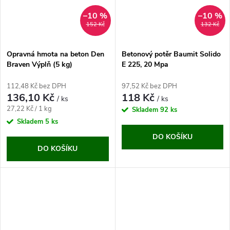
–10 %
–10 %
152 Kč
132 Kč
Opravná hmota na beton Den
Betonový potěr Baumit Solido
Braven Výplň (5 kg)
E 225, 20 Mpa
112,48 Kč bez DPH
97,52 Kč bez DPH
136,10 Kč
118 Kč
/ ks
/ ks
Měrná
27,22 Kč / 1 kg
Skladem
92 ks
cena:
Skladem
5 ks
DO KOŠÍKU
DO KOŠÍKU