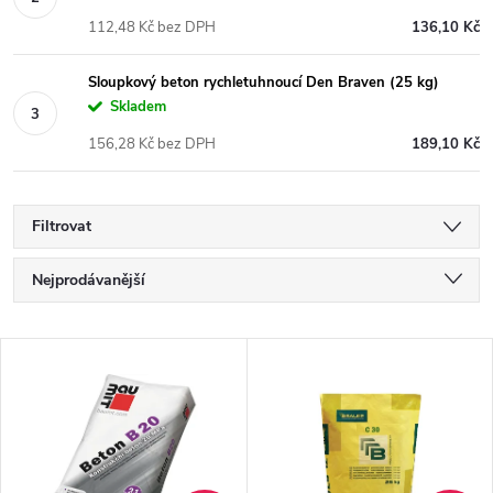
112,48 Kč bez DPH
136,10 Kč
Sloupkový beton rychletuhnoucí Den Braven (25 kg)
Skladem
156,28 Kč bez DPH
189,10 Kč
Filtrovat
Ř
Nejprodávanější
a
Nejlevnější
V
Nejdražší
z
ý
Abecedně
e
p