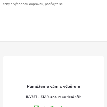
l
ceny s výhodnou dopravou, podívejte se.
á
d
a
c
Z
í
á
p
p
r
v
a
k
t
y
INVEST - STAR, s.r.o.
í