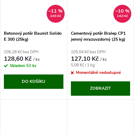
–11 %
–10 %
145 Kč
142 Kč
Betonový potěr Baumit Solido
Cementový potěr Bralep CP1
E 300 (25kg)
jemný mrazuvzdorný (25 kg)
106,28 Kč bez DPH
105,04 Kč bez DPH
128,60 Kč
127,10 Kč
/ ks
/ ks
Měrná
5,08 Kč / 1 kg
Skladem
53 ks
cena:
Momentálně nedostupné
DO KOŠÍKU
ZOBRAZIT