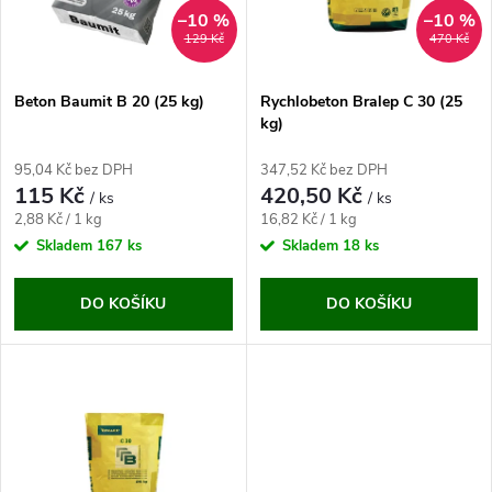
n
i
–10 %
–10 %
129 Kč
470 Kč
í
s
p
Beton Baumit B 20 (25 kg)
Rychlobeton Bralep C 30 (25
kg)
p
r
95,04 Kč bez DPH
347,52 Kč bez DPH
r
115 Kč
420,50 Kč
/ ks
/ ks
o
Měrná
Měrná
2,88 Kč / 1 kg
16,82 Kč / 1 kg
o
cena:
cena:
Skladem
167 ks
Skladem
18 ks
d
d
DO KOŠÍKU
DO KOŠÍKU
u
u
k
k
t
t