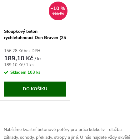
–10 %
211 Kč
Sloupkový beton
rychletuhnoucí Den Braven (25
kg)
156,28 Kč bez DPH
189,10 Kč
/ ks
Měrná
189,10 Kč / 1 ks
cena:
Skladem
103 ks
DO KOŠÍKU
O
v
Nabízíme kvalitní betonové potěry pro práci kdekoliv - dlažba,
základy, schody, překlady, stropy a jiné. U nás najdete vždy skvělé