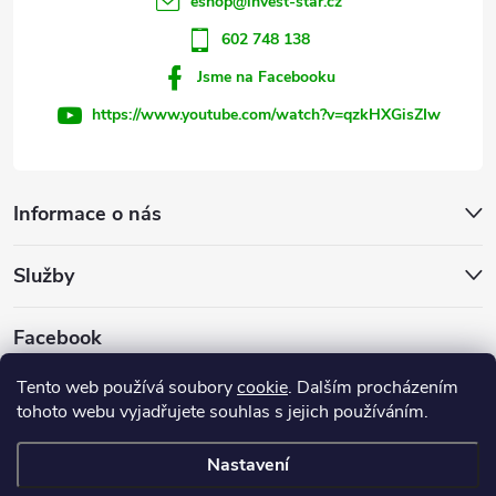
v
eshop
@
invest-star.cz
ý
602 748 138
Jsme na Facebooku
p
https://www.youtube.com/watch?v=qzkHXGisZIw
i
s
Informace o nás
u
Služby
Facebook
Tento web používá soubory
cookie
. Dalším procházením
tohoto webu vyjadřujete souhlas s jejich používáním.
Firemní web
Nastavení