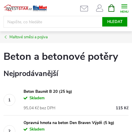
Přejít
NÁKUPNÍ
KOŠÍK
na
obsah
HLEDAT
Maltové směsi a pojiva
Beton a betonové potěry
Nejprodávanější
Beton Baumit B 20 (25 kg)
Skladem
95,04 Kč bez DPH
115 Kč
Opravná hmota na beton Den Braven Výplň (5 kg)
Skladem