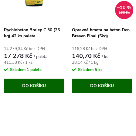
ů
ů
–10 %
158 Kč
Rychlobeton Bralep C 30 (25
Opravná hmota na beton Den
kg) 42 ks paleta
Braven Final (5kg)
14 279,34 Kč bez DPH
116,28 Kč bez DPH
17 278 Kč
140,70 Kč
/ paleta
/ ks
Měrná
Měrná
411,38 Kč / 1 ks
28,14 Kč / 1 kg
cena:
cena:
Skladem
1 paleta
Skladem
5 ks
DO KOŠÍKU
DO KOŠÍKU