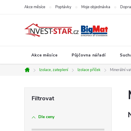
Přejít
Akce měsíce
Poptávky
Moje objednávka
Dopra
na
obsah
Akce měsíce
Půjčovna nářadí
Such
Izolace, zateplení
Izolace příček
Minerální va
Domů
P
o
Dle ceny
s