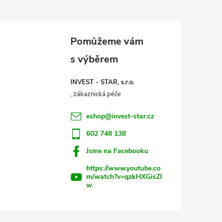
INVEST - STAR, s.r.o.
eshop
@
invest-star.cz
602 748 138
Jsme na Facebooku
https://www.youtube.co
m/watch?v=qzkHXGisZI
w