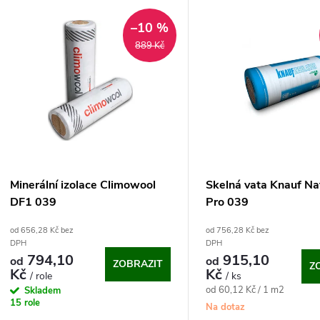
V
e
–10 %
ý
889 Kč
n
p
p
s
r
p
Minerální izolace Climowool
Skelná vata Knauf Nat
o
DF1 039
Pro 039
r
od 656,28 Kč bez
od 756,28 Kč bez
d
DPH
DPH
o
794,10
915,10
od
od
ZOBRAZIT
Z
u
Kč
Kč
/ role
/ ks
d
Měrná
od 60,12 Kč / 1 m2
Skladem
15 role
cena:
k
Na dotaz