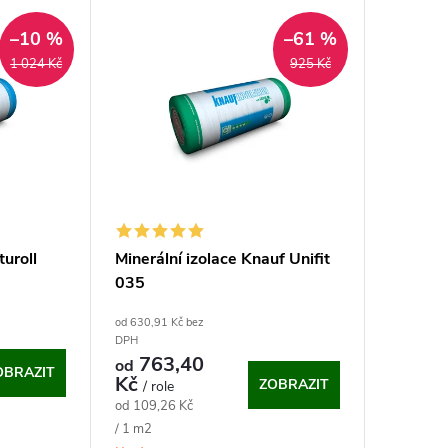
–10 %
–61 %
1 024 Kč
925 Kč
uroll
Minerální izolace Knauf Unifit
035
od 630,91 Kč bez
DPH
763,40
od
OBRAZIT
Kč
ZOBRAZIT
/ role
Měrná
od 109,26 Kč
cena:
/ 1 m2