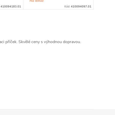
Na dotaz
:
410094183.01
Kód:
410094097.01
laci příček. Skvělé ceny s výhodnou dopravou.