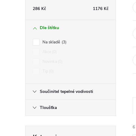
t
286
Kč
1176
Kč
r
Dle štítku
a
Na skladě
3
n
Akce
0
Novinka
0
n
Tip
0
í
Součinitel tepelné vodivosti
p
Tloušťka
a
n
6
Přeskočit