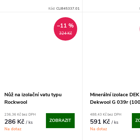
u
Kód:
CLI845337.01
t
k
–11 %
ů
t
324 Kč
ů
Nůž na izolační vatu typu
Minerální izolace DEK
Rockwool
Dekwool G 039r (10
236,36 Kč bez DPH
488,43 Kč bez DPH
286 Kč
ZOBRAZIT
591 Kč
Z
/ ks
/ ks
Na dotaz
Na dotaz