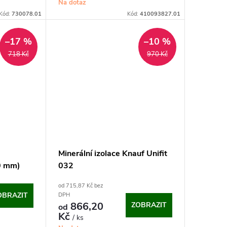
Na dotaz
Kód:
730078.01
Kód:
410093827.01
–17 %
–10 %
718 Kč
970 Kč
Minerální izolace Knauf Unifit
0 mm)
032
od 715,87 Kč bez
OBRAZIT
DPH
866,20
ZOBRAZIT
od
Kč
/ ks