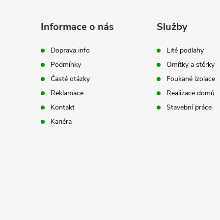
Z
r
á
Informace o nás
Služby
p
Doprava info
Lité podlahy
Podmínky
Omítky a stěrky
a
Časté otázky
Foukané izolace
t
Reklamace
Realizace domů
Kontakt
Stavební práce
í
Kariéra
i