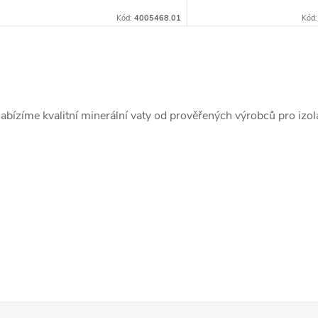
Kód:
4005468.01
Kód
O
v
abízíme kvalitní minerální vaty od prověřených výrobců pro izo
á
d
a
c
p