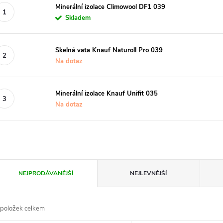
Minerální izolace Climowool DF1 039
Skladem
Skelná vata Knauf Naturoll Pro 039
Na dotaz
Minerální izolace Knauf Unifit 035
Na dotaz
Ř
NEJPRODÁVANĚJŠÍ
NEJLEVNĚJŠÍ
a
položek celkem
z