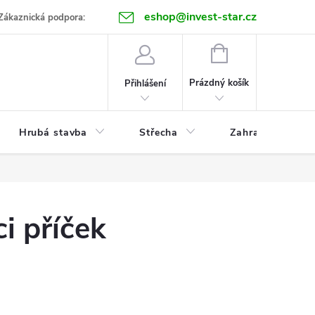
eshop@invest-star.cz
ntakt
Zákaznická podpora:
NÁKUPNÍ
KOŠÍK
Prázdný košík
Přihlášení
Hrubá stavba
Střecha
Zahrada
ci příček