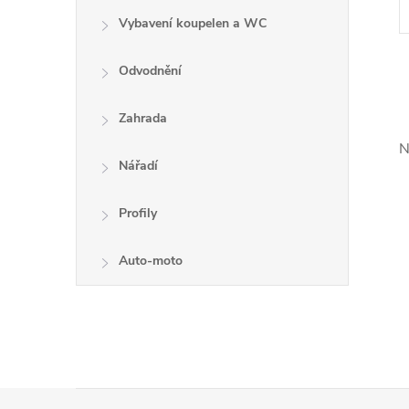
Vybavení koupelen a WC
Odvodnění
Zahrada
N
l
Nářadí
Profily
Auto-moto
í