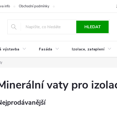
va info
Obchodní podmínky
Reklamace
Časté otázky
Ko
HLEDAT
á výstavba
Fasáda
Izolace, zateplení
ty
Minerální vaty pro izola
Nejprodávanější