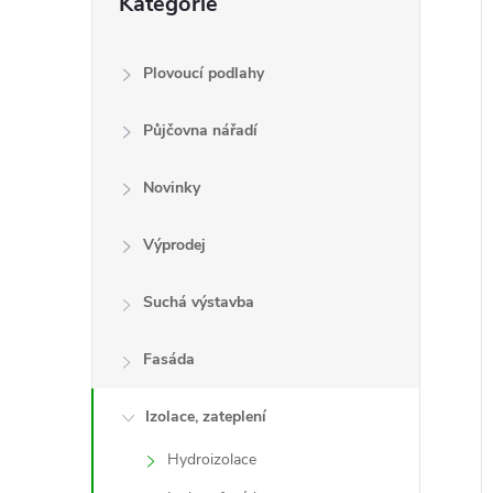
Kategorie
kategorie
e
l
Plovoucí podlahy
Půjčovna nářadí
í
i
Novinky
Výprodej
Suchá výstavba
Fasáda
Izolace, zateplení
Hydroizolace