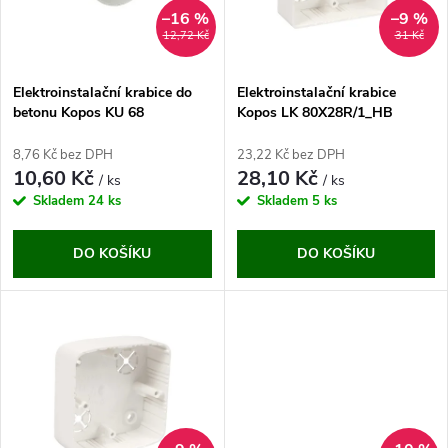
n
i
–16 %
–9 %
12,72 Kč
31 Kč
í
s
p
Elektroinstalační krabice do
Elektroinstalační krabice
betonu Kopos KU 68
Kopos LK 80X28R/1_HB
p
r
8,76 Kč bez DPH
23,22 Kč bez DPH
r
10,60 Kč
28,10 Kč
/ ks
/ ks
o
Skladem
24 ks
Skladem
5 ks
o
d
DO KOŠÍKU
DO KOŠÍKU
d
u
u
k
k
t
t