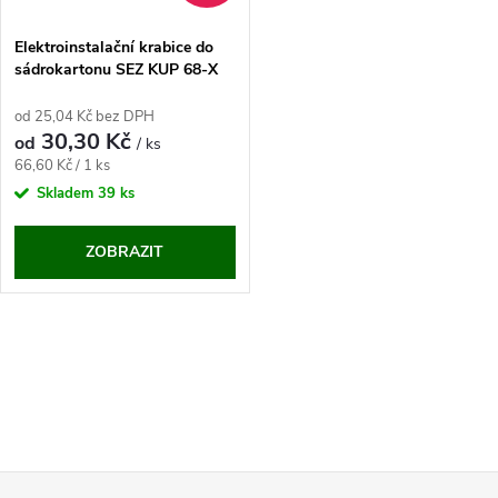
Elektroinstalační krabice do
sádrokartonu SEZ KUP 68-X
od 25,04 Kč bez DPH
30,30 Kč
od
/ ks
Měrná
66,60 Kč / 1 ks
cena:
Skladem
39 ks
ZOBRAZIT
O
v
l
Z
á