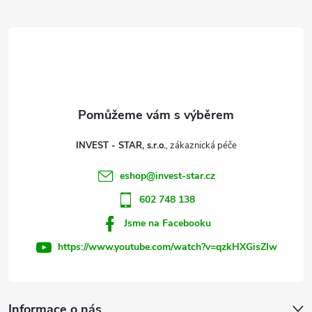
d
á
a
p
c
a
í
t
p
INVEST - STAR, s.r.o.
r
í
eshop
@
invest-star.cz
v
602 748 138
k
Jsme na Facebooku
y
https://www.youtube.com/watch?v=qzkHXGisZIw
v
ý
Informace o nás