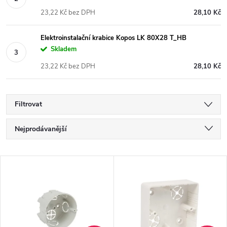
23,22 Kč bez DPH
28,10 Kč
Elektroinstalační krabice Kopos LK 80X28 T_HB
Skladem
23,22 Kč bez DPH
28,10 Kč
Filtrovat
Ř
Nejprodávanější
a
Nejlevnější
V
Nejdražší
z
ý
Abecedně
e
p