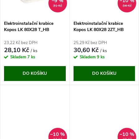
ů
–9 %
–10 %
ů
31 Kč
34 Kč
Elektroinstalační krabice
Elektroinstalační krabice
Kopos LK 80X28 T_HB
Kopos LK 80X28 2ZT_HB
23,22 Kč bez DPH
25,29 Kč bez DPH
28,10 Kč
30,60 Kč
/ ks
/ ks
Skladem
7 ks
Skladem
9 ks
DO KOŠÍKU
DO KOŠÍKU
–10 %
–10 %