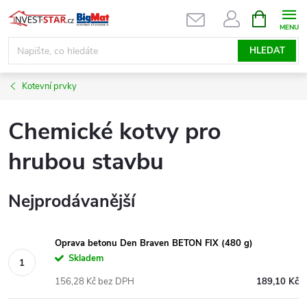
Přejít
NÁKUPNÍ
KOŠÍK
na
obsah
HLEDAT
Kotevní prvky
Chemické kotvy pro
hrubou stavbu
Nejprodávanější
Oprava betonu Den Braven BETON FIX (480 g)
Skladem
156,28 Kč bez DPH
189,10 Kč