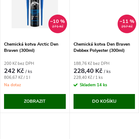
t
t
ů
ů
–10 %
–11 %
271 Kč
257 Kč
Chemická kotva Arctic Den
Chemická kotva Den Braven
Braven (300ml)
Debbex Polyester (300ml)
200 Kč bez DPH
188,76 Kč bez DPH
242 Kč
228,40 Kč
/ ks
/ ks
Měrná
Měrná
806,67 Kč / 1 l
228,40 Kč / 1 ks
cena:
cena:
Na dotaz
Skladem
14 ks
ZOBRAZIT
DO KOŠÍKU