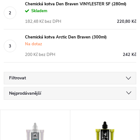
Chemická kotva Den Braven VINYLESTER SF (280ml)
Skladem
182,48 Kč bez DPH
220,80 Kč
Chemická kotva Arctic Den Braven (300ml)
Na dotaz
200 Kč bez DPH
242 Kč
Filtrovat
Ř
Nejprodávanější
a
Nejlevnější
V
Nejdražší
z
ý
Abecedně