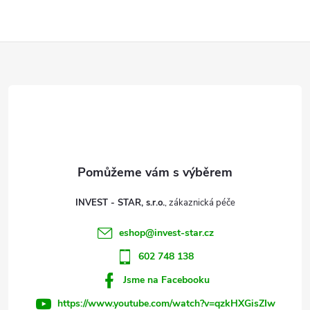
l
Z
á
d
á
a
p
c
a
í
t
p
INVEST - STAR, s.r.o.
r
í
eshop
@
invest-star.cz
v
602 748 138
k
Jsme na Facebooku
y
https://www.youtube.com/watch?v=qzkHXGisZIw