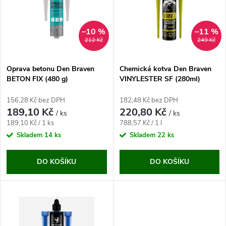
e
p
n
i
–10 %
–11 %
212 Kč
249 Kč
í
s
p
Oprava betonu Den Braven
Chemická kotva Den Braven
BETON FIX (480 g)
VINYLESTER SF (280ml)
p
r
156,28 Kč bez DPH
182,48 Kč bez DPH
r
189,10 Kč
220,80 Kč
/ ks
/ ks
o
Měrná
Měrná
189,10 Kč / 1 ks
788,57 Kč / 1 l
o
cena:
cena:
Skladem
14 ks
Skladem
22 ks
d
d
DO KOŠÍKU
DO KOŠÍKU
u
u
k
k