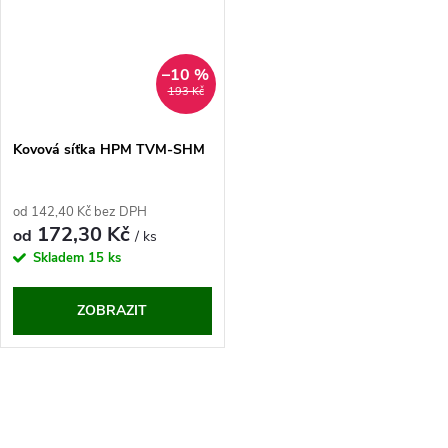
–10 %
193 Kč
Kovová síťka HPM TVM-SHM
od 142,40 Kč bez DPH
172,30 Kč
od
/ ks
Skladem
15 ks
ZOBRAZIT
O
v