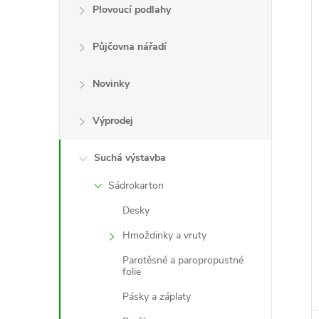
e
Plovoucí podlahy
l
Půjčovna nářadí
Novinky
í
i
Výprodej
Suchá výstavba
Sádrokarton
Desky
Hmoždinky a vruty
Parotěsné a paropropustné
folie
Pásky a záplaty