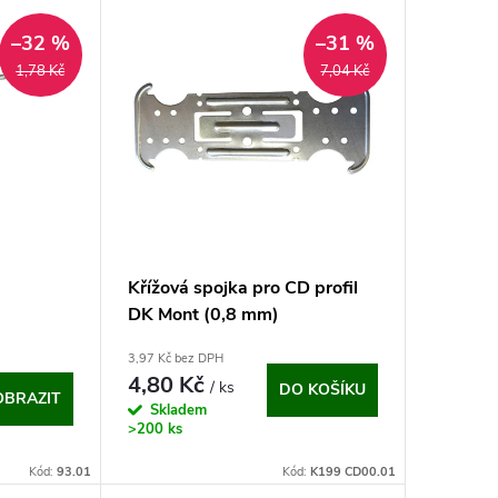
–32 %
–31 %
1,78 Kč
7,04 Kč
Křížová spojka pro CD profil
DK Mont (0,8 mm)
3,97 Kč bez DPH
4,80 Kč
/ ks
DO KOŠÍKU
OBRAZIT
Skladem
>200 ks
Kód:
93.01
Kód:
K199 CD00.01