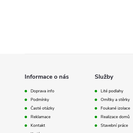
l
Z
á
Informace o nás
Služby
p
Doprava info
Lité podlahy
í
Podmínky
Omítky a stěrky
a
Časté otázky
Foukané izolace
t
Reklamace
Realizace domů
r
Kontakt
Stavební práce