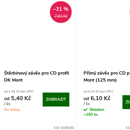
u
–31 %
t
k
7,81 Kč
ů
t
ů
Štěrbinový závěs pro CD profil
Přímý závěs pro CD p
DK Mont
Mont (125 mm)
od 4,46 Kč bez DPH
od 5,04 Kč bez DPH
5,40 Kč
6,10 Kč
od
od
ZOBRAZIT
Z
/ ks
/ ks
Na dotaz
Skladem
>200 ks
Kód:
2103.01
Kó