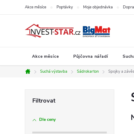
Přejít
Akce měsíce
Poptávky
Moje objednávka
Dopra
na
obsah
Akce měsíce
Půjčovna nářadí
Such
Suchá výstavba
Sádrokarton
Spojky a závě
Domů
P
o
Dle ceny
s