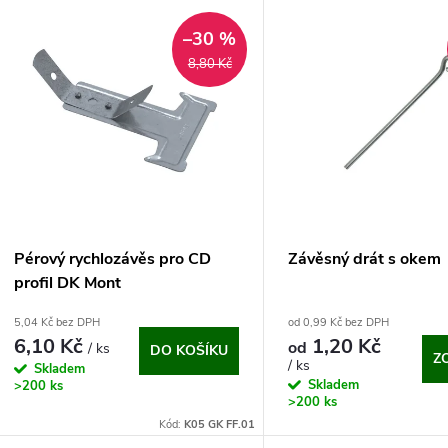
V
e
–30 %
ý
8,80 Kč
n
p
p
s
r
p
Pérový rychlozávěs pro CD
Závěsný drát s okem
o
profil DK Mont
r
5,04 Kč bez DPH
od 0,99 Kč bez DPH
d
6,10 Kč
1,20 Kč
od
/ ks
DO KOŠÍKU
o
Z
/ ks
Skladem
u
Skladem
>200 ks
d
>200 ks
Kód:
K05 GK FF.01
k