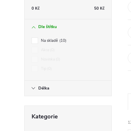
t
0
Kč
50
Kč
r
Dle štítku
a
Na skladě
10
n
Akce
0
Novinka
0
n
Tip
0
í
Délka
p
a
Přeskočit
Kategorie
kategorie
n
1