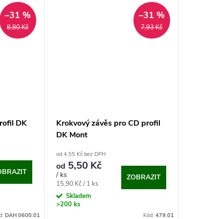
–31 %
–31 %
8,80 Kč
7,93 Kč
rofil DK
Krokvový závěs pro CD profil
DK Mont
od 4,55 Kč bez DPH
5,50 Kč
od
OBRAZIT
/ ks
ZOBRAZIT
Měrná
15,90 Kč / 1 ks
cena:
Skladem
>200 ks
d:
DAH 0600.01
Kód:
479.01