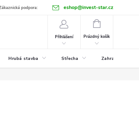
eshop@invest-star.cz
ntakt
Zákaznická podpora:
NÁKUPNÍ
KOŠÍK
Prázdný košík
Přihlášení
Hrubá stavba
Střecha
Zahrada