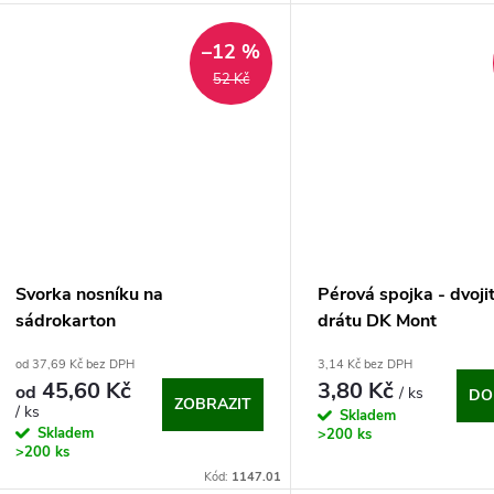
–12 %
52 Kč
Svorka nosníku na
Pérová spojka - dvoji
sádrokarton
drátu DK Mont
od 37,69 Kč bez DPH
3,14 Kč bez DPH
45,60 Kč
3,80 Kč
od
/ ks
DO
ZOBRAZIT
/ ks
Skladem
Skladem
>200 ks
>200 ks
Kód:
1147.01