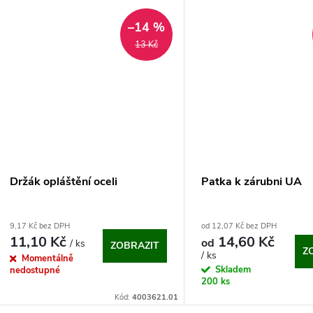
–14 %
13 Kč
Držák opláštění oceli
Patka k zárubni UA
9,17 Kč bez DPH
od 12,07 Kč bez DPH
11,10 Kč
14,60 Kč
od
/ ks
ZOBRAZIT
Z
/ ks
Momentálně
Skladem
nedostupné
200 ks
Kód:
4003621.01