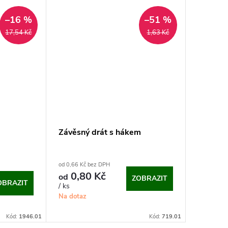
–16 %
–51 %
17,54 Kč
1,63 Kč
Závěsný drát s hákem
od 0,66 Kč bez DPH
0,80 Kč
od
ZOBRAZIT
OBRAZIT
/ ks
Na dotaz
Kód:
1946.01
Kód:
719.01