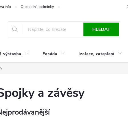
va info
Obchodní podmínky
Reklamace
Časté otázky
Ko
HLEDAT
á výstavba
Fasáda
Izolace, zateplení
sy
Spojky a závěsy
Nejprodávanější