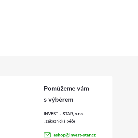
INVEST - STAR, s.r.o.
eshop
@
invest-star.cz