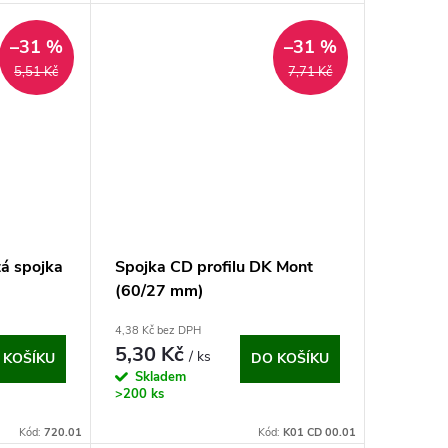
–31 %
–31 %
5,51 Kč
7,71 Kč
tá spojka
Spojka CD profilu DK Mont
(60/27 mm)
4,38 Kč bez DPH
5,30 Kč
/ ks
 KOŠÍKU
DO KOŠÍKU
Skladem
>200 ks
Kód:
720.01
Kód:
K01 CD 00.01