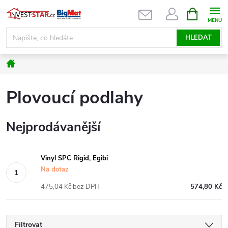
Přejít
NÁKUPNÍ
KOŠÍK
na
obsah
HLEDAT
Domů
Plovoucí podlahy
Nejprodávanější
Vinyl SPC Rigid, Egibi
Na dotaz
475,04 Kč bez DPH
574,80 Kč
Filtrovat