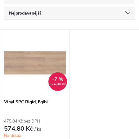
Ř
Nejprodávanější
a
Nejlevnější
V
Nejdražší
z
ý
Abecedně
e
p
n
i
–7 %
574,80 Kč
í
s
p
Vinyl SPC Rigid, Egibi
p
r
475,04 Kč bez DPH
r
574,80 Kč
/ ks
o
Na dotaz