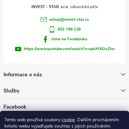
t
p
INVEST - STAR, s.r.o.
r
í
eshop
@
invest-star.cz
v
602 748 138
k
Jsme na Facebooku
y
https://www.youtube.com/watch?v=qzkHXGisZIw
v
ý
Informace o nás
p
Služby
i
s
Facebook
u
Tento web používá soubory
cookie
. Dalším procházením
tohoto webu vyjadřujete souhlas s jejich používáním.