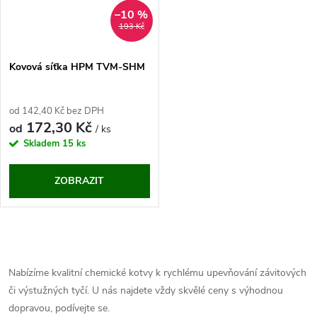
–10 %
193 Kč
Kovová síťka HPM TVM-SHM
od 142,40 Kč bez DPH
172,30 Kč
od
/ ks
Skladem
15 ks
ZOBRAZIT
O
v
Nabízíme kvalitní chemické kotvy k rychlému upevňování závitových
či výstužných tyčí. U nás najdete vždy skvělé ceny s výhodnou
l
dopravou, podívejte se.