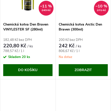
ů
ů
–11 %
–10 %
249 Kč
271 Kč
Chemická kotva Den Braven
Chemická kotva Arctic Den
VINYLESTER SF (280ml)
Braven (300ml)
182,48 Kč bez DPH
200 Kč bez DPH
220,80 Kč
242 Kč
/ ks
/ ks
Měrná
Měrná
788,57 Kč / 1 l
806,67 Kč / 1 l
cena:
cena:
Skladem
20 ks
Na dotaz
DO KOŠÍKU
ZOBRAZIT