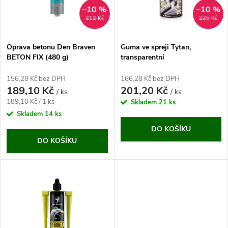
n
i
–10 %
–10 %
212 Kč
225 Kč
í
s
p
Oprava betonu Den Braven
Guma ve spreji Tytan,
BETON FIX (480 g)
transparentní
p
r
156,28 Kč bez DPH
166,28 Kč bez DPH
r
189,10 Kč
201,20 Kč
/ ks
/ ks
o
Měrná
189,10 Kč / 1 ks
Skladem
21 ks
o
cena:
Skladem
14 ks
d
DO KOŠÍKU
d
DO KOŠÍKU
u
u
k
k
t
t