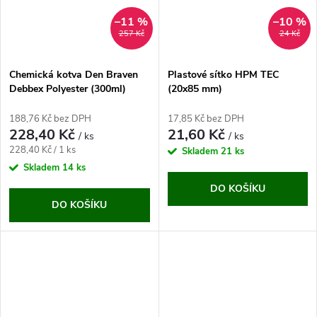
–11 %
–10 %
257 Kč
24 Kč
Chemická kotva Den Braven
Plastové sítko HPM TEC
Debbex Polyester (300ml)
(20x85 mm)
188,76 Kč bez DPH
17,85 Kč bez DPH
228,40 Kč
21,60 Kč
/ ks
/ ks
Měrná
228,40 Kč / 1 ks
Skladem
21 ks
cena:
Skladem
14 ks
DO KOŠÍKU
DO KOŠÍKU