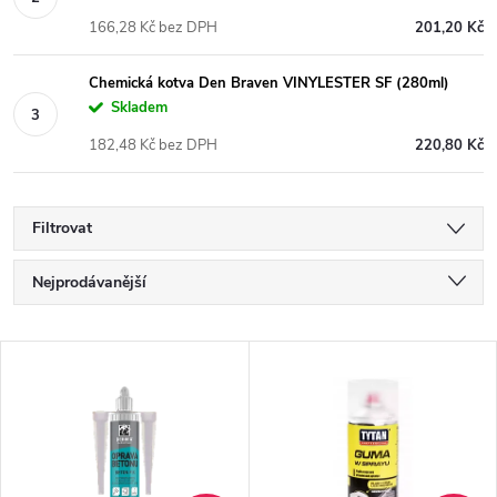
166,28 Kč bez DPH
201,20 Kč
Chemická kotva Den Braven VINYLESTER SF (280ml)
Skladem
182,48 Kč bez DPH
220,80 Kč
Filtrovat
Ř
Nejprodávanější
a
Nejlevnější
V
Nejdražší
z
ý
Abecedně
e
p