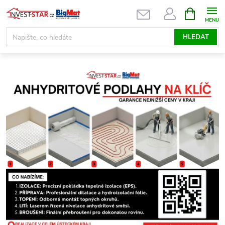
Přejít
NÁKUPNÍ
KOŠÍK
na
obsah
HLEDAT