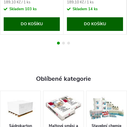
Měrná
Měrná
189,10 Kč / 1 ks
189,10 Kč / 1 ks
cena:
cena:
Skladem
103 ks
Skladem
14 ks
DO KOŠÍKU
DO KOŠÍKU
Oblíbené kategorie
Sádrokarton
Maltové směsi a
Stavební chemie