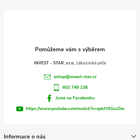
á
p
a
t
INVEST - STAR, s.r.o.
í
eshop
@
invest-star.cz
602 748 138
Jsme na Facebooku
https://www.youtube.com/watch?v=qzkHXGisZIw
Informace o nás