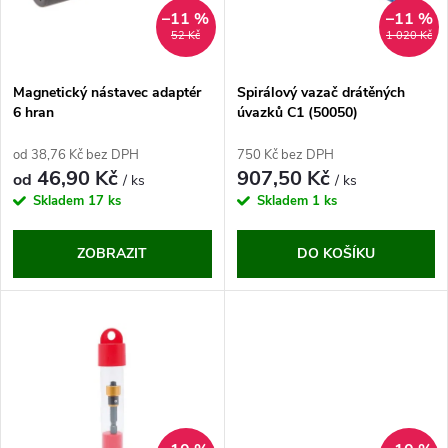
n
i
–11 %
–11 %
52 Kč
1 020 Kč
í
s
p
Magnetický nástavec adaptér
Spirálový vazač drátěných
6 hran
úvazků C1 (50050)
p
r
od 38,76 Kč bez DPH
750 Kč bez DPH
r
46,90 Kč
907,50 Kč
od
/ ks
/ ks
o
Skladem
17 ks
Skladem
1 ks
o
d
ZOBRAZIT
DO KOŠÍKU
d
u
u
k
k
t
t