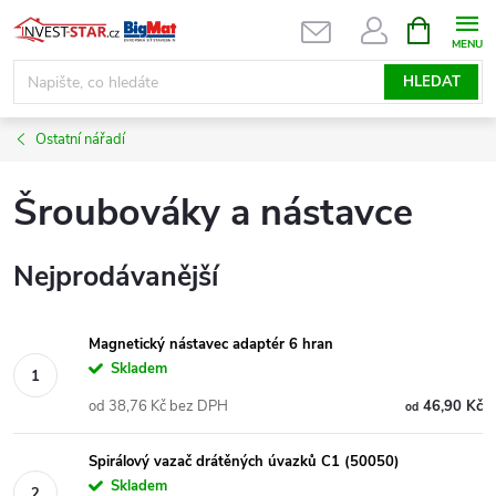
Přejít
NÁKUPNÍ
KOŠÍK
na
obsah
HLEDAT
Ostatní nářadí
Šroubováky a nástavce
Nejprodávanější
Magnetický nástavec adaptér 6 hran
Skladem
od 38,76 Kč bez DPH
46,90 Kč
od
Spirálový vazač drátěných úvazků C1 (50050)
Skladem