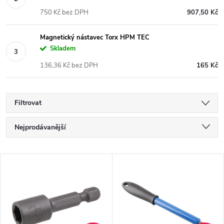
750 Kč bez DPH
907,50 Kč
Magnetický nástavec Torx HPM TEC
Skladem
136,36 Kč bez DPH
165 Kč
Filtrovat
Ř
Nejprodávanější
a
Nejlevnější
V
Nejdražší
z
ý
Abecedně
e
p