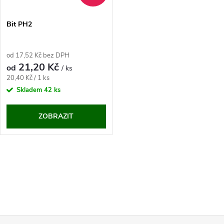
Bit PH2
od 17,52 Kč bez DPH
21,20 Kč
od
/ ks
Měrná
20,40 Kč / 1 ks
cena:
Skladem
42 ks
ZOBRAZIT
O
v
l