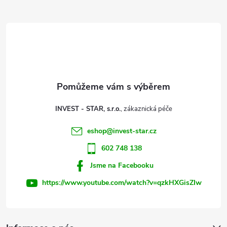
Z
á
d
á
a
p
c
a
í
t
p
INVEST - STAR, s.r.o.
r
í
eshop
@
invest-star.cz
v
602 748 138
k
Jsme na Facebooku
y
https://www.youtube.com/watch?v=qzkHXGisZIw
v
ý