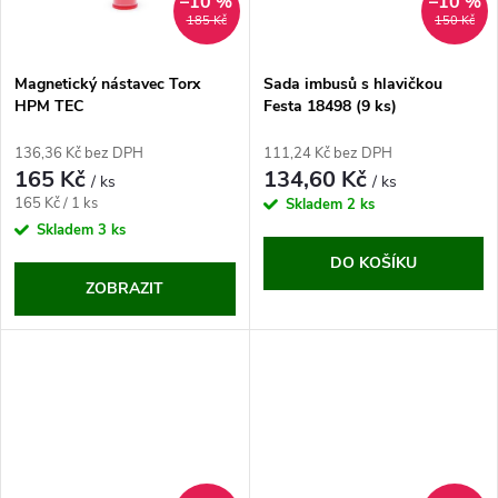
ů
–10 %
–10 %
ů
185 Kč
150 Kč
Magnetický nástavec Torx
Sada imbusů s hlavičkou
HPM TEC
Festa 18498 (9 ks)
136,36 Kč bez DPH
111,24 Kč bez DPH
165 Kč
134,60 Kč
/ ks
/ ks
Měrná
165 Kč / 1 ks
Skladem
2 ks
cena:
Skladem
3 ks
DO KOŠÍKU
ZOBRAZIT