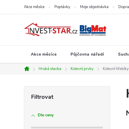
Přejít
Akce měsíce
Poptávky
Moje objednávka
Dopra
na
obsah
Akce měsíce
Půjčovna nářadí
Such
Hrubá stavba
Kotevní prvky
Kotevní hřebíky
Domů
P
o
Dle ceny
s