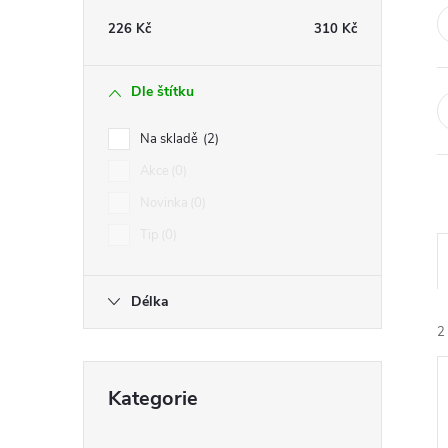
t
226
Kč
310
Kč
r
Dle štítku
a
Na skladě
2
n
Akce
0
Novinka
0
n
Tip
0
í
Délka
p
2
a
Přeskočit
Kategorie
kategorie
n