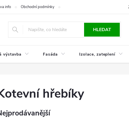
va info
Obchodní podmínky
Reklamace
Časté otázky
Ko
HLEDAT
á výstavba
Fasáda
Izolace, zateplení
Kotevní hřebíky
Nejprodávanější