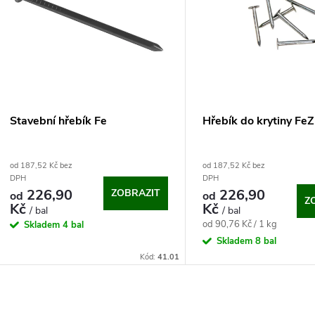
n
p
p
s
r
p
Stavební hřebík Fe
Hřebík do krytiny Fe
o
r
od 187,52 Kč bez
od 187,52 Kč bez
d
DPH
DPH
o
226,90
226,90
ZOBRAZIT
od
od
Z
u
Kč
Kč
/ bal
/ bal
d
Měrná
od 90,76 Kč / 1 kg
Skladem
4 bal
cena:
k
Skladem
8 bal
u
Kód:
41.01
t
k