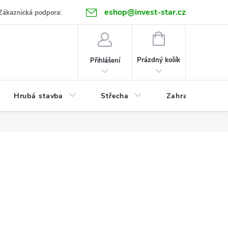
eshop@invest-star.cz
ntakt
Zákaznická podpora:
NÁKUPNÍ
KOŠÍK
Prázdný košík
Přihlášení
Hrubá stavba
Střecha
Zahrada