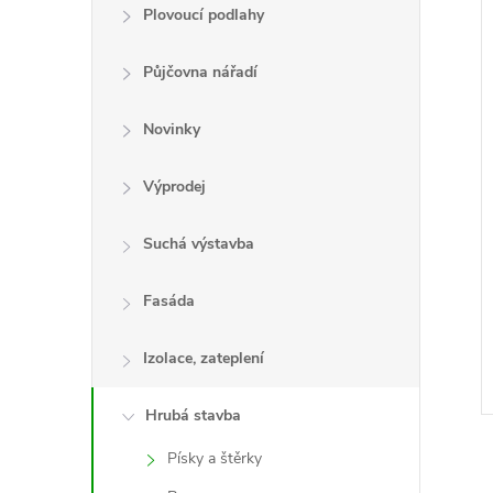
e
Plovoucí podlahy
í
l
i
Půjčovna nářadí
Novinky
Výprodej
Suchá výstavba
Fasáda
Izolace, zateplení
Hrubá stavba
Písky a štěrky