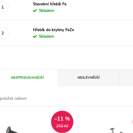
Stavební hřebík Fe
Skladem
Hřebík do krytiny FeZn
Skladem
Ř
NEJPRODÁVANĚJŠÍ
NEJLEVNĚJŠÍ
a
položek celkem
z
V
e
–11 %
ý
255 Kč