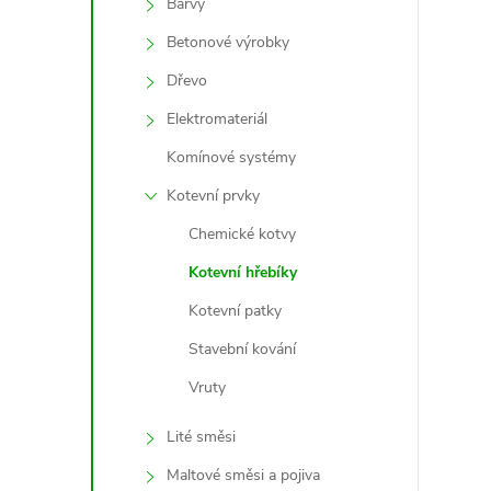
Barvy
Betonové výrobky
l
Dřevo
Elektromateriál
Komínové systémy
Kotevní prvky
Chemické kotvy
Kotevní hřebíky
í
Kotevní patky
Stavební kování
r
Vruty
Lité směsi
Maltové směsi a pojiva