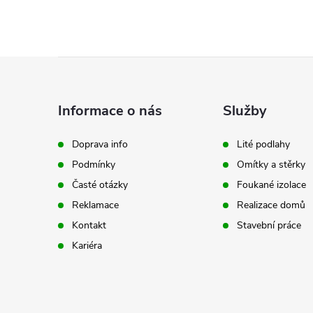
Z
á
Informace o nás
Služby
p
Doprava info
Lité podlahy
Podmínky
Omítky a stěrky
a
Časté otázky
Foukané izolace
t
Reklamace
Realizace domů
Kontakt
Stavební práce
í
Kariéra