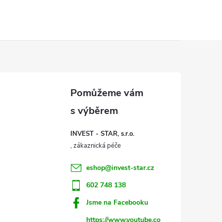
INVEST - STAR, s.r.o.
eshop
@
invest-star.cz
602 748 138
Jsme na Facebooku
https://www.youtube.co