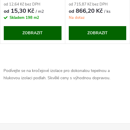
od 12,64 Kč bez DPH
od 715,87 Kč bez DPH
15,30 Kč
866,20 Kč
od
od
/ m2
/ ks
Skladem
198 m2
Na dotaz
ZOBRAZIT
ZOBRAZIT
O
v
Podívejte se na kročejové izolace pro dokonalou tepelnou a
hlukovou izolaci podlah. Skvělé ceny s výhodnou dopravou.
l
á
d
a