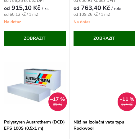
r
od 756,28 Kč bez DPH
od 630,91 Kč bez DPH
r
915,10 Kč
763,40 Kč
od
od
/ ks
/ role
o
Měrná
Měrná
od 60,12 Kč / 1 m2
od 109,26 Kč / 1 m2
o
cena:
cena:
Na dotaz
Na dotaz
d
d
ZOBRAZIT
ZOBRAZIT
u
u
k
k
t
t
ů
ů
–17 %
–11 %
39 Kč
324 Kč
Polystyren Austrotherm (DCD)
Nůž na izolační vatu typu
EPS 100S (0,5x1 m)
Rockwool