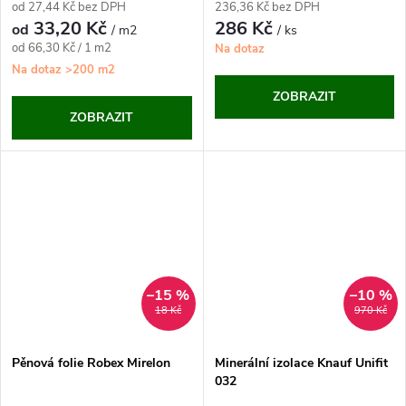
od 27,44 Kč bez DPH
236,36 Kč bez DPH
33,20 Kč
286 Kč
od
/ m2
/ ks
Měrná
od 66,30 Kč / 1 m2
Na dotaz
cena:
Na dotaz
>200 m2
ZOBRAZIT
ZOBRAZIT
–15 %
–10 %
18 Kč
970 Kč
Pěnová folie Robex Mirelon
Minerální izolace Knauf Unifit
032