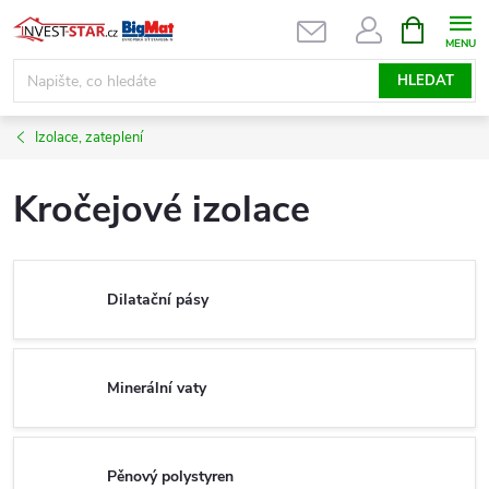
Přejít
NÁKUPNÍ
KOŠÍK
na
obsah
HLEDAT
Izolace, zateplení
Kročejové izolace
Dilatační pásy
Minerální vaty
Pěnový polystyren