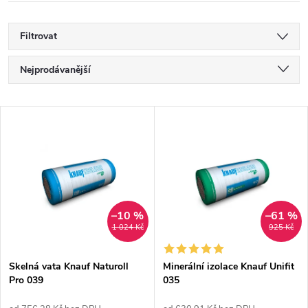
Filtrovat
Ř
Nejprodávanější
a
Nejlevnější
V
Nejdražší
z
ý
Abecedně
e
p
n
i
–10 %
–61 %
1 024 Kč
925 Kč
í
s
p
Skelná vata Knauf Naturoll
Minerální izolace Knauf Unifit
Pro 039
035
p