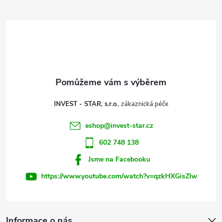
Z
c
í
á
p
p
r
a
v
t
k
INVEST - STAR, s.r.o.
y
í
eshop
@
invest-star.cz
v
602 748 138
ý
Jsme na Facebooku
p
https://www.youtube.com/watch?v=qzkHXGisZIw
i
s
Informace o nás