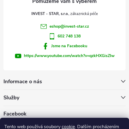
t
k
INVEST - STAR, s.r.o.
y
í
eshop
@
invest-star.cz
v
602 748 138
ý
Jsme na Facebooku
p
https://www.youtube.com/watch?v=qzkHXGisZIw
i
s
Informace o nás
u
Služby
Facebook
Tento web používá soubory
cookie
. Dalším procházením