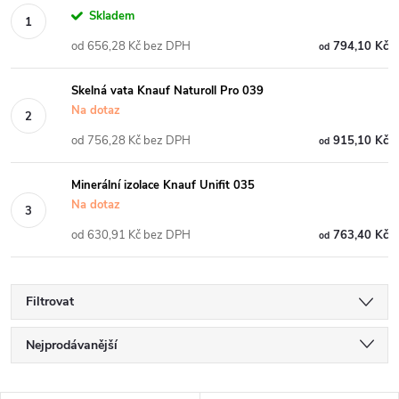
Skladem
od 656,28 Kč bez DPH
794,10 Kč
od
Skelná vata Knauf Naturoll Pro 039
Na dotaz
od 756,28 Kč bez DPH
915,10 Kč
od
Minerální izolace Knauf Unifit 035
Na dotaz
od 630,91 Kč bez DPH
763,40 Kč
od
Filtrovat
Ř
Nejprodávanější
a
Nejlevnější