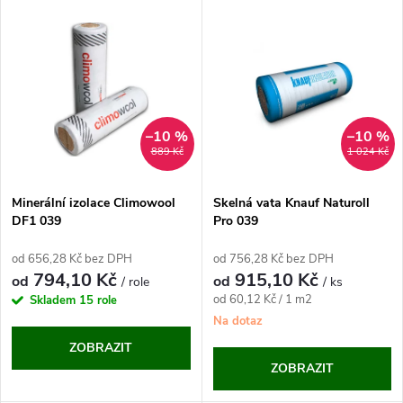
V
Nejdražší
z
ý
Abecedně
e
p
n
i
–10 %
–10 %
889 Kč
1 024 Kč
í
s
p
Minerální izolace Climowool
Skelná vata Knauf Naturoll
DF1 039
Pro 039
p
r
od 656,28 Kč bez DPH
od 756,28 Kč bez DPH
r
794,10 Kč
915,10 Kč
od
od
/ role
/ ks
o
Měrná
od 60,12 Kč / 1 m2
Skladem
15 role
o
cena:
Na dotaz
d
ZOBRAZIT
d
ZOBRAZIT
u