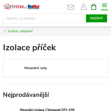
Přejít
NÁKUPNÍ
KOŠÍK
na
obsah
HLEDAT
Izolace, zateplení
Izolace příček
Minerální vaty
Nejprodávanější
Minerální izolace Climowool DF1 039