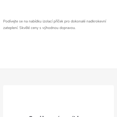
O
v
Podívejte se na nabídku izolací příček pro dokonalé nadkrokevní
zateplení. Skvělé ceny s výhodnou dopravou.
l
á
d
a
Z
c
í
á
p
p
r
a
v