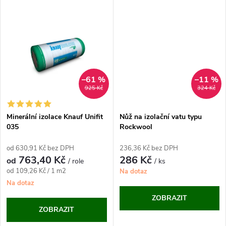
u
k
k
t
t
ů
ů
–61 %
–11 %
925 Kč
324 Kč
Minerální izolace Knauf Unifit
Nůž na izolační vatu typu
035
Rockwool
od 630,91 Kč bez DPH
236,36 Kč bez DPH
763,40 Kč
286 Kč
od
/ role
/ ks
Měrná
od 109,26 Kč / 1 m2
Na dotaz
cena:
Na dotaz
ZOBRAZIT
ZOBRAZIT