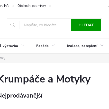
va info
Obchodní podmínky
Reklamace
Časté otázky
Ko
HLEDAT
á výstavba
Fasáda
Izolace, zateplení
tyky
Krumpáče a Motyky
Nejprodávanější