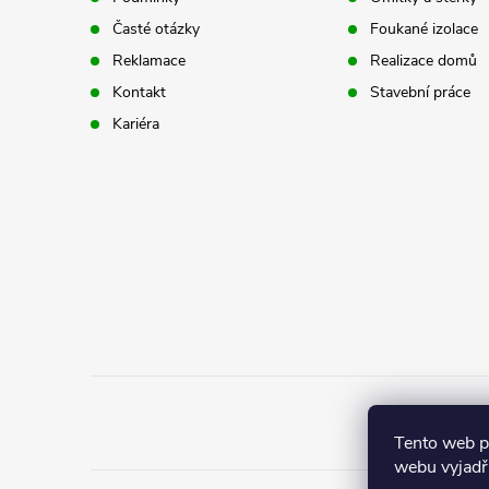
a
Časté otázky
Foukané izolace
t
Reklamace
Realizace domů
Kontakt
Stavební práce
í
Kariéra
Tento web 
webu vyjadřu