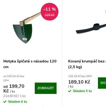
V
e
–11 %
ý
225 Kč
n
p
p
s
r
p
Motyka špičatá s násadou 120
Kovaný krumpáč bez
o
cm
(2,5 kg)
r
od 165,04 Kč bez
156,28 Kč bez DPH
d
189,10 Kč
DPH
DO
o
199,70
od
/ ks
ZOBRAZIT
u
Kč
Skladem
5 ks
/ ks
d
Měrná
214,80 Kč / 1 ks
cena:
k
Skladem
6 ks