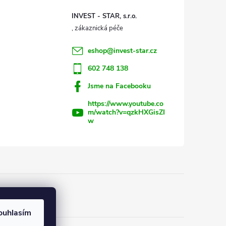
INVEST - STAR, s.r.o.
eshop
@
invest-star.cz
602 748 138
Jsme na Facebooku
https://www.youtube.co
m/watch?v=qzkHXGisZI
w
ouhlasím