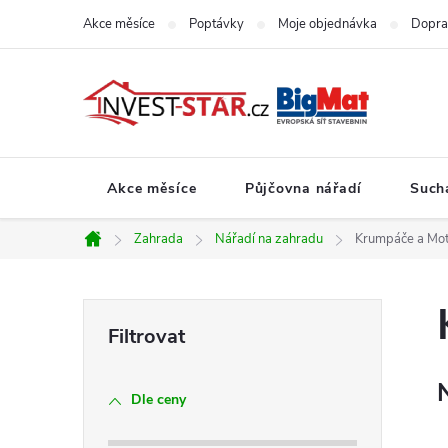
Přejít
Akce měsíce
Poptávky
Moje objednávka
Dopra
na
obsah
Akce měsíce
Půjčovna nářadí
Such
Zahrada
Nářadí na zahradu
Krumpáče a Mo
Domů
P
o
Dle ceny
s