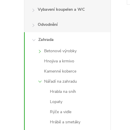
Vybavení koupelen a WC
Odvodnění
Zahrada
l
Betonové výrobky
Hnojiva a krmivo
Kamenné koberce
Nářadí na zahradu
Hrabla na sníh
Lopaty
í
Rýče a vidle
Hrábě a smetáky