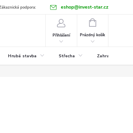
eshop@invest-star.cz
ntakt
Zákaznická podpora:
NÁKUPNÍ
KOŠÍK
Prázdný košík
Přihlášení
Hrubá stavba
Střecha
Zahrada