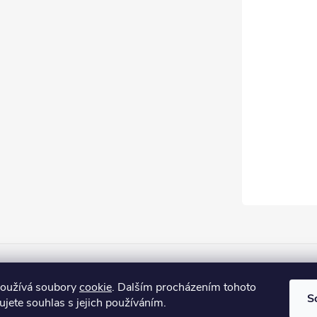
Firemní web
používá soubory
cookie
. Dalším procházením tohoto
S
jete souhlas s jejich používáním.