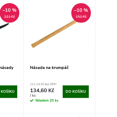
–10 %
–10 %
211 Kč
151 Kč
 násady
Násada na krumpáč
111,24 Kč bez DPH
134,60 Kč
 KOŠÍKU
DO KOŠÍKU
/ ks
Skladem
20 ks