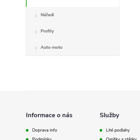
Nářadí
Profily
Auto-moto
Z
á
Informace o nás
Služby
p
Doprava info
Lité podlahy
Podmínky
Omítky a stěrky