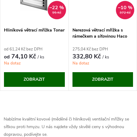
ů
ů
–22 %
–10 %
95 Kč
372 Kč
Hliníková větrací mřížka Tonar
Nerezová větrací mřížka s
rámečkem a síťovinou Haco
NVM (150x150 mm)
od 61,24 Kč bez DPH
275,04 Kč bez DPH
74,10 Kč
332,80 Kč
od
/ ks
/ ks
Na dotaz
Na dotaz
ZOBRAZIT
ZOBRAZIT
O
v
Nabízíme kvalitní kovové (měděné či hliníkové) ventilační mřížky se
síťkou proti hmyzu. U nás najdete vždy skvělé ceny s výhodnou
l
dopravou, podívejte se.