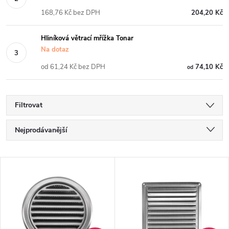
168,76 Kč bez DPH
204,20 Kč
Hliníková větrací mřížka Tonar
Na dotaz
od 61,24 Kč bez DPH
74,10 Kč
od
Filtrovat
Ř
Nejprodávanější
a
Nejlevnější
V
Nejdražší
z
ý
Abecedně
e
p