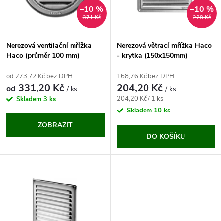
n
i
–10 %
–10 %
371 Kč
228 Kč
í
s
p
Nerezová ventilační mřížka
Nerezová větrací mřížka Haco
Haco (průměr 100 mm)
- krytka (150x150mm)
p
r
od 273,72 Kč bez DPH
168,76 Kč bez DPH
r
331,20 Kč
204,20 Kč
od
/ ks
/ ks
o
Měrná
204,20 Kč / 1 ks
Skladem
3 ks
o
cena:
Skladem
10 ks
d
ZOBRAZIT
d
DO KOŠÍKU
u
u
k
k
t
t