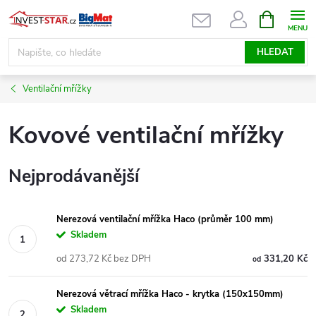
Přejít
NÁKUPNÍ
KOŠÍK
na
obsah
HLEDAT
Ventilační mřížky
Kovové ventilační mřížky
Nejprodávanější
Nerezová ventilační mřížka Haco (průměr 100 mm)
Skladem
od 273,72 Kč bez DPH
331,20 Kč
od
Nerezová větrací mřížka Haco - krytka (150x150mm)
Skladem