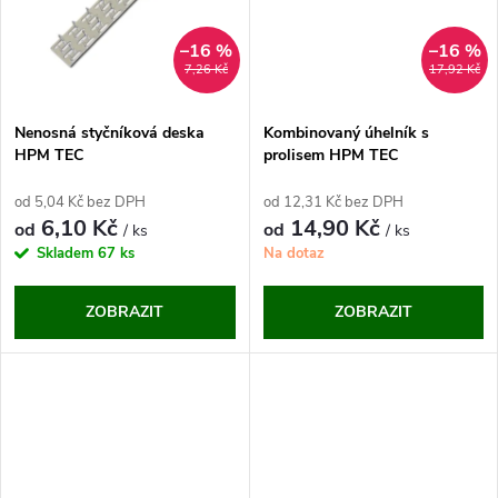
t
t
ů
–16 %
–16 %
ů
7,26 Kč
17,92 Kč
Nenosná styčníková deska
Kombinovaný úhelník s
HPM TEC
prolisem HPM TEC
od 5,04 Kč bez DPH
od 12,31 Kč bez DPH
6,10 Kč
14,90 Kč
od
od
/ ks
/ ks
Skladem
67 ks
Na dotaz
ZOBRAZIT
ZOBRAZIT