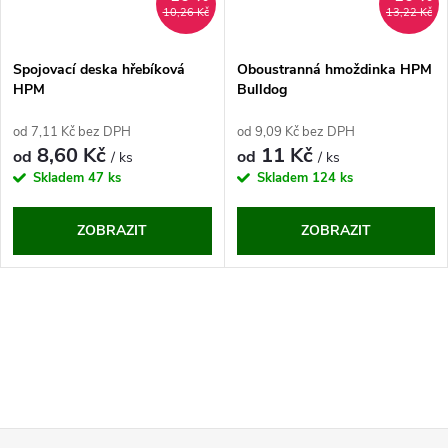
10,26 Kč
13,22 Kč
Spojovací deska hřebíková
Oboustranná hmoždinka HPM
HPM
Bulldog
od 7,11 Kč bez DPH
od 9,09 Kč bez DPH
8,60 Kč
11 Kč
od
od
/ ks
/ ks
Skladem
47 ks
Skladem
124 ks
ZOBRAZIT
ZOBRAZIT
O
v
l
á