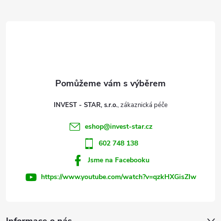
Z
d
á
a
p
c
a
í
t
p
INVEST - STAR, s.r.o.
r
í
eshop
@
invest-star.cz
v
602 748 138
k
Jsme na Facebooku
y
https://www.youtube.com/watch?v=qzkHXGisZIw
v
ý