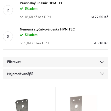
Pravidelný úhelník HPM TEC
Skladem
od 18,68 Kč bez DPH
22,60 Kč
od
Nenosná styčníková deska HPM TEC
Skladem
od 5,04 Kč bez DPH
6,10 Kč
od
Filtrovat
Ř
Nejprodávanější
a
Nejlevnější
V
Nejdražší
z
ý
Abecedně