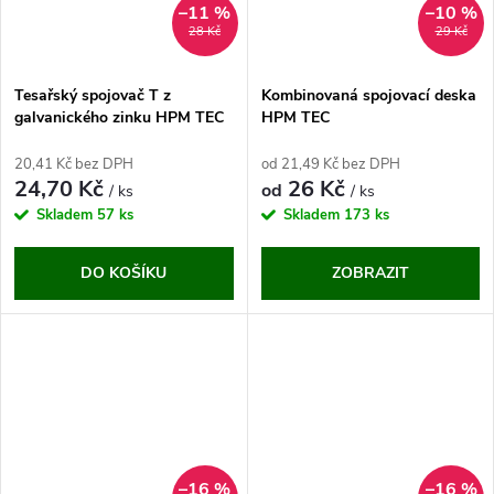
–11 %
–10 %
28 Kč
29 Kč
Tesařský spojovač T z
Kombinovaná spojovací deska
galvanického zinku HPM TEC
HPM TEC
(45+95x160x2 mm)
20,41 Kč bez DPH
od 21,49 Kč bez DPH
24,70 Kč
26 Kč
od
/ ks
/ ks
Skladem
57 ks
Skladem
173 ks
DO KOŠÍKU
ZOBRAZIT
–16 %
–16 %