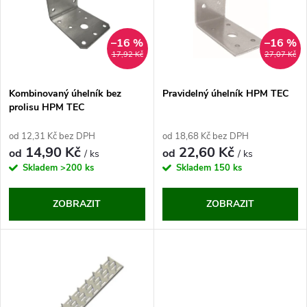
e
p
n
i
–16 %
–16 %
17,92 Kč
27,07 Kč
í
s
p
Kombinovaný úhelník bez
Pravidelný úhelník HPM TEC
prolisu HPM TEC
p
r
od 12,31 Kč bez DPH
od 18,68 Kč bez DPH
r
14,90 Kč
22,60 Kč
od
od
/ ks
/ ks
o
Skladem
>200 ks
Skladem
150 ks
o
d
ZOBRAZIT
ZOBRAZIT
d
u
u
k
k