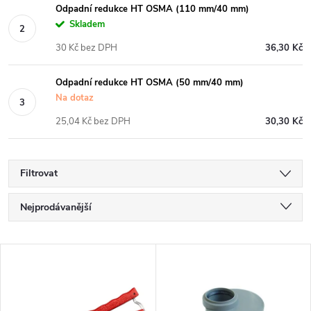
Odpadní redukce HT OSMA (110 mm/40 mm)
Skladem
30 Kč bez DPH
36,30 Kč
Odpadní redukce HT OSMA (50 mm/40 mm)
Na dotaz
25,04 Kč bez DPH
30,30 Kč
Filtrovat
Ř
Nejprodávanější
a
Nejlevnější
V
Nejdražší
z
ý
Abecedně