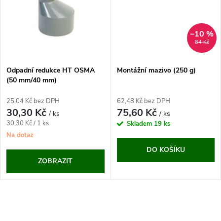
t
t
ů
ů
–10 %
84 Kč
Odpadní redukce HT OSMA
Montážní mazivo (250 g)
(50 mm/40 mm)
25,04 Kč bez DPH
62,48 Kč bez DPH
30,30 Kč
75,60 Kč
/ ks
/ ks
Měrná
30,30 Kč / 1 ks
Skladem
19 ks
cena:
Na dotaz
DO KOŠÍKU
ZOBRAZIT
O