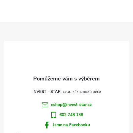
v
l
Z
á
d
á
a
p
c
a
í
t
p
INVEST - STAR, s.r.o.
r
í
eshop
@
invest-star.cz
v
602 748 138
k
Jsme na Facebooku