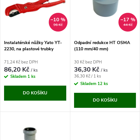
e
p
n
i
–10 %
–17 %
96 Kč
44 Kč
í
s
p
Instalatérské nůžky Yato YT-
Odpadní redukce HT OSMA
2230, na plastové trubky
(110 mm/40 mm)
p
r
71,24 Kč bez DPH
30 Kč bez DPH
r
86,20 Kč
36,30 Kč
/ ks
/ ks
o
Měrná
36,30 Kč / 1 ks
Skladem
1 ks
o
cena:
Skladem
12 ks
d
DO KOŠÍKU
d
DO KOŠÍKU
u
u
k
k