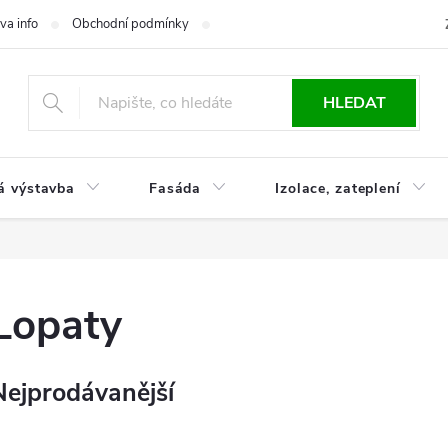
va info
Obchodní podmínky
Reklamace
Časté otázky
Ko
HLEDAT
á výstavba
Fasáda
Izolace, zateplení
Lopaty
Nejprodávanější