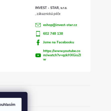
INVEST - STAR, s.r.o.
eshop
@
invest-star.cz
602 748 138
Jsme na Facebooku
https://www.youtube.co
m/watch?v=qzkHXGisZI
w
ouhlasím