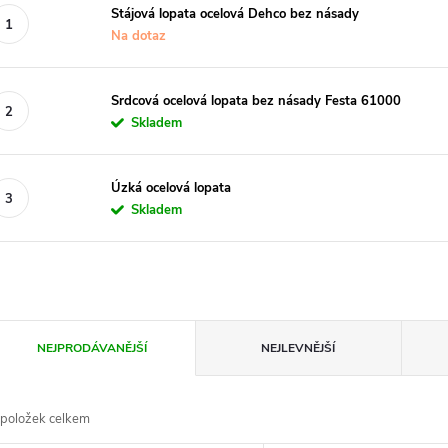
Stájová lopata ocelová Dehco bez násady
Na dotaz
Srdcová ocelová lopata bez násady Festa 61000
Skladem
Úzká ocelová lopata
Skladem
Ř
NEJPRODÁVANĚJŠÍ
NEJLEVNĚJŠÍ
a
položek celkem
z