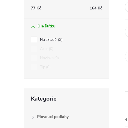
t
77
Kč
164
Kč
r
Dle štítku
a
Na skladě
3
n
Akce
0
Novinka
0
n
Tip
0
í
p
Přeskočit
Kategorie
kategorie
a
n
Plovoucí podlahy
4