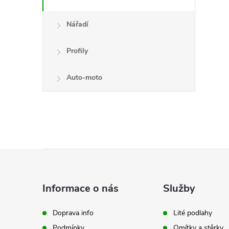
Nářadí
Profily
Auto-moto
i
Z
á
Informace o nás
Služby
p
Doprava info
Lité podlahy
Podmínky
Omítky a stěrky