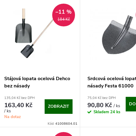
V
e
–11 %
ý
184 Kč
n
p
p
s
r
p
Stájová lopata ocelová Dehco
Srdcová ocelová lopa
o
bez násady
násady Festa 61000
r
135,04 Kč bez DPH
75,04 Kč bez DPH
d
163,40 Kč
90,80 Kč
DO
/ ks
ZOBRAZIT
o
/ ks
Skladem
24 ks
u
Na dotaz
d
Kód:
41008604.01
k