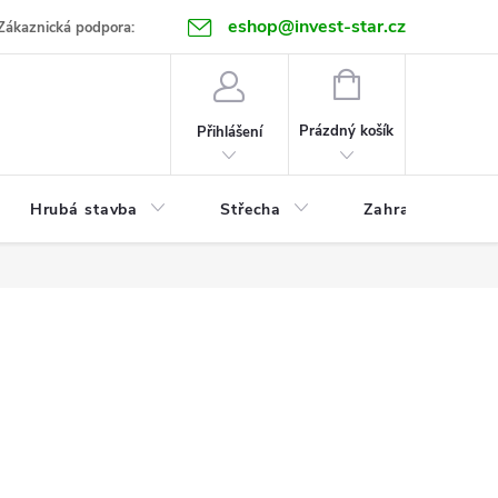
eshop@invest-star.cz
ntakt
Zákaznická podpora:
NÁKUPNÍ
KOŠÍK
Prázdný košík
Přihlášení
Hrubá stavba
Střecha
Zahrada