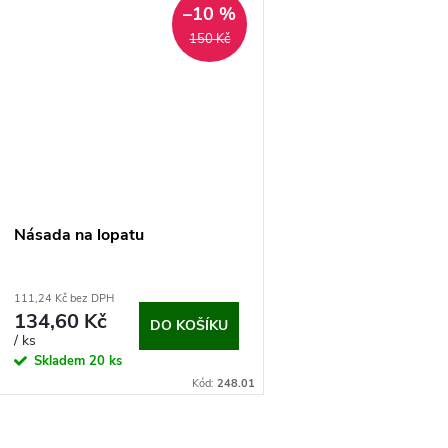
u
–10 %
t
150 Kč
k
ů
t
ů
Násada na lopatu
111,24 Kč bez DPH
134,60 Kč
DO KOŠÍKU
/ ks
Skladem
20 ks
Kód:
248.01