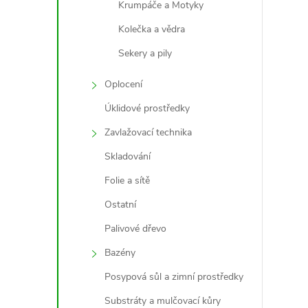
Krumpáče a Motyky
Kolečka a vědra
Sekery a pily
l
Oplocení
Úklidové prostředky
Zavlažovací technika
Skladování
Folie a sítě
í
Ostatní
Palivové dřevo
Bazény
r
Posypová sůl a zimní prostředky
Substráty a mulčovací kůry