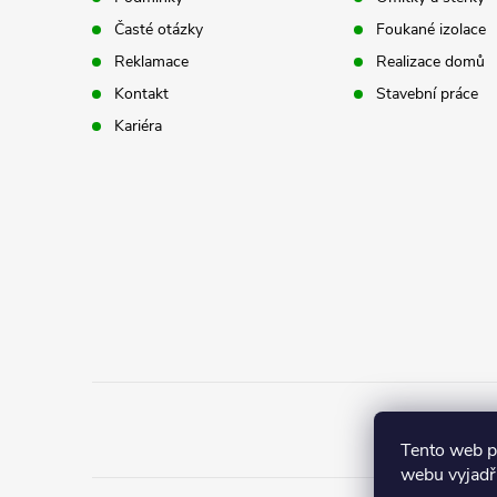
a
Časté otázky
Foukané izolace
t
Reklamace
Realizace domů
Kontakt
Stavební práce
í
Kariéra
Tento web 
webu vyjadřu