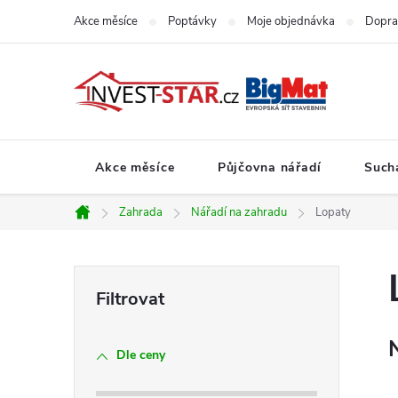
Přejít
Akce měsíce
Poptávky
Moje objednávka
Dopra
na
obsah
Akce měsíce
Půjčovna nářadí
Such
Zahrada
Nářadí na zahradu
Lopaty
Domů
P
o
Dle ceny
s