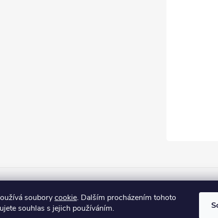
Firemní web
používá soubory
cookie
. Dalším procházením tohoto
S
jete souhlas s jejich používáním.