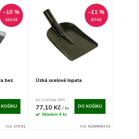
–10 %
–11 %
101 Kč
87 Kč
ta bez
Úzká ocelová lopata
63,72 Kč bez DPH
 KOŠÍKU
77,10 Kč
DO KOŠÍKU
/ ks
Skladem
4 ks
Kód:
270.01
Kód:
41008493.01