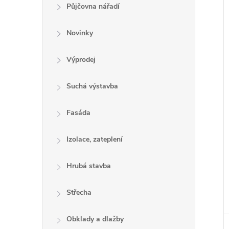
e
Půjčovna nářadí
l
Novinky
Výprodej
í
i
Suchá výstavba
Fasáda
Izolace, zateplení
Hrubá stavba
Střecha
Obklady a dlažby